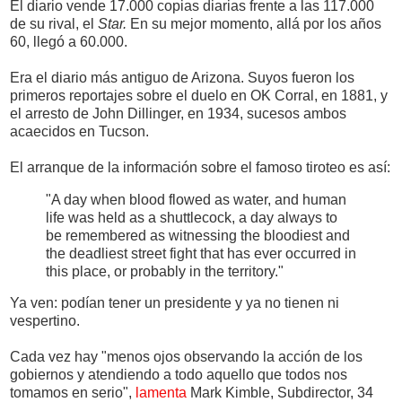
El diario vende 17.000 copias diarias frente a las 117.000
de su rival, el
Star.
En su mejor momento, allá por los años
60, llegó a 60.000.
Era el diario más antiguo de Arizona. Suyos fueron los
primeros reportajes sobre el duelo en OK Corral, en 1881, y
el arresto de John Dillinger, en 1934, sucesos ambos
acaecidos en Tucson.
El arranque de la información sobre el famoso tiroteo es así:
"A day when blood flowed as water, and human
life was held as a shuttlecock, a day always to
be remembered as witnessing the bloodiest and
the deadliest street fight that has ever occurred in
this place, or probably in the territory."
Ya ven: podían tener un presidente y ya no tienen ni
vespertino.
Cada vez hay "menos ojos observando la acción de los
gobiernos y atendiendo a todo aquello que todos nos
tomamos en serio",
lamenta
Mark Kimble, Subdirector, 34