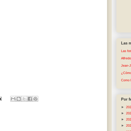
Las m
Las fo
Alfred
Jean-
¿Cómo 
Como 
Por f
►
20
►
20
►
20
►
20