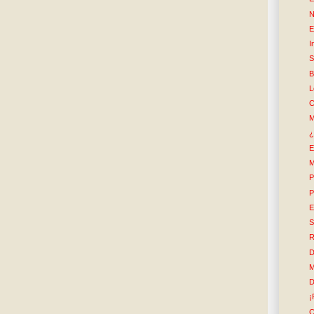
N
E
I
S
B
L
C
M
¿
E
M
P
P
E
S
R
D
M
D
¡
C