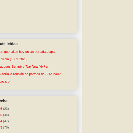
ás leídas
tos que faltan hoy en las portadas/tapas
o Serra (1939-2020)
Jacques Sempé y
The New Yorker
sería la reunión de portada de
El Mundo
?
Lázaro
echa
26
(23)
25
(44)
24
(47)
23
(70)