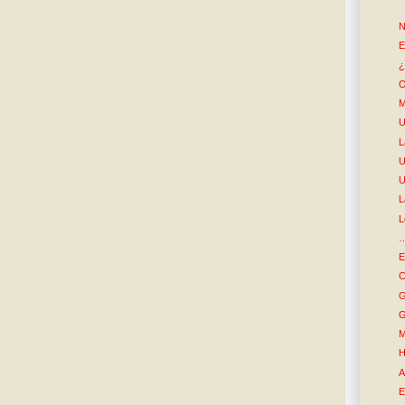
N
E
¿
O
M
U
L
U
U
L
L
…
E
C
G
G
M
H
A
E