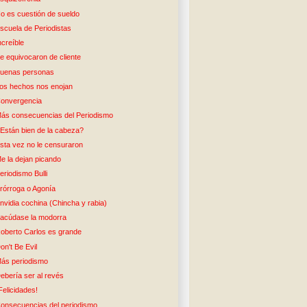
o es cuestión de sueldo
scuela de Periodistas
ncreíble
e equivocaron de cliente
uenas personas
os hechos nos enojan
onvergencia
ás consecuencias del Periodismo
Están bien de la cabeza?
sta vez no le censuraron
e la dejan picando
eriodismo Bulli
rórroga o Agonía
nvidia cochina (Chincha y rabia)
acúdase la modorra
oberto Carlos es grande
on't Be Evil
ás periodismo
ebería ser al revés
Felicidades!
onsecuencias del periodismo