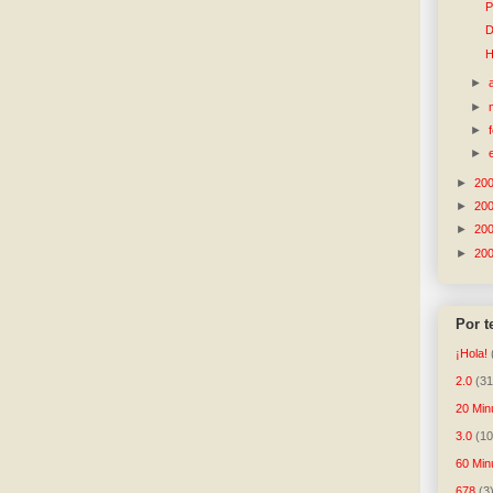
P
D
H
►
►
►
►
►
20
►
20
►
20
►
20
Por 
¡Hola!
2.0
(31
20 Min
3.0
(10
60 Min
678
(3