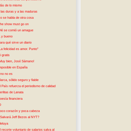
ás de lo mismo
 las duras y a las maduras
o se habla de otra cosa
he show must go on
lé se comió un amague
y bueno
ara qué sirve un diario
La felicidad es amor. Punto"
i gratis
Muy bien, José Sámano!
mposible en España
no no es
arca, sólido seguro y fiable
l País refuerza el periodismo de calidad
erlitas de Lanata
oesía financiera
D
oco corazón y poca cabeza
Salvará Jeff Bezos al NYT?
leluya
l recorte voluntario de salarios salva al