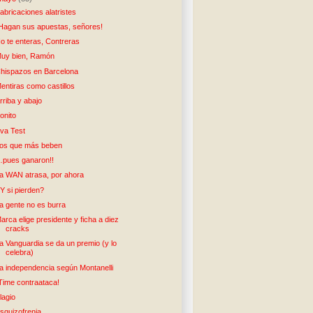
abricaciones alatristes
Hagan sus apuestas, señores!
o te enteras, Contreras
uy bien, Ramón
hispazos en Barcelona
entiras como castillos
rriba y abajo
onito
va Test
os que más beben
pues ganaron!!
a WAN atrasa, por ahora
Y si pierden?
a gente no es burra
arca elige presidente y ficha a diez
cracks
a Vanguardia se da un premio (y lo
celebra)
a independencia según Montanelli
Time contraataca!
lagio
squizofrenia