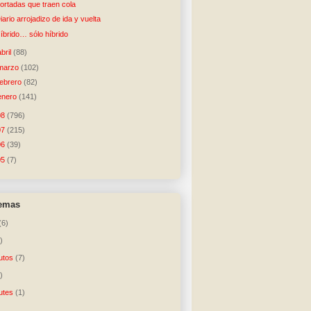
ortadas que traen cola
iario arrojadizo de ida y vuelta
íbrido… sólo híbrido
abril
(88)
marzo
(102)
febrero
(82)
enero
(141)
08
(796)
07
(215)
06
(39)
05
(7)
temas
(6)
)
utos
(7)
)
utes
(1)
)