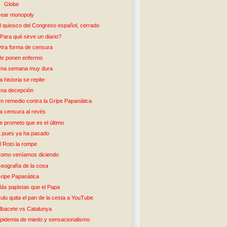
Globe
ear monopoly
l quiosco del Congreso español, cerrado
Para qué sirve un diario?
tra forma de censura
e ponen enfermo
na semana muy dura
a historia se repite
na decepción
n remedio contra la Gripe Papanática
a censura al revés
e prometo que es el último
pues ya ha pasado
l Roto la rompe
omo veníamos diciendo
eografía de la cosa
ripe Papanática
ás papistas que el Papa
ulu quita el pan de la cesta a YouTube
lbacete vs Catalunya
pidemia de miedo y sensacionalismo