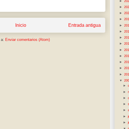
►
20
►
20
►
20
►
20
Inicio
Entrada antigua
►
20
►
20
►
20
 a:
Enviar comentarios (Atom)
►
20
►
20
►
20
►
20
►
20
►
20
▼
20
►
►
►
►
►
►
►
▼