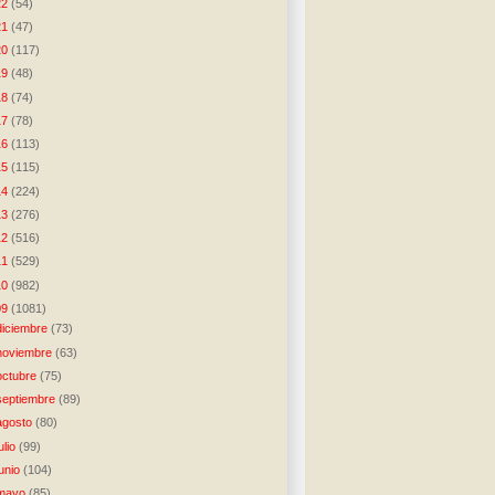
22
(54)
21
(47)
20
(117)
19
(48)
18
(74)
17
(78)
16
(113)
15
(115)
14
(224)
13
(276)
12
(516)
11
(529)
10
(982)
09
(1081)
diciembre
(73)
noviembre
(63)
octubre
(75)
septiembre
(89)
agosto
(80)
julio
(99)
junio
(104)
mayo
(85)