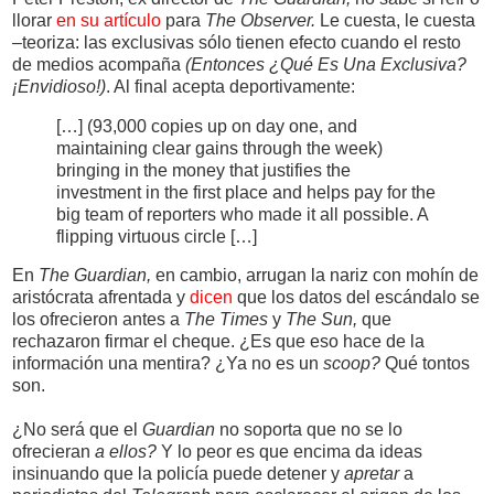
llorar
en su artículo
para
The Observer.
Le cuesta, le cuesta
–teoriza: las exclusivas sólo tienen efecto cuando el resto
de medios acompaña
(Entonces ¿Qué Es Una Exclusiva?
¡Envidioso!)
. Al final acepta deportivamente:
[…] (93,000 copies up on day one, and
maintaining clear gains through the week)
bringing in the money that justifies the
investment in the first place and helps pay for the
big team of reporters who made it all possible. A
flipping virtuous circle […]
En
The Guardian,
en cambio, arrugan la nariz con mohín de
aristócrata afrentada y
dicen
que los datos del escándalo se
los ofrecieron antes a
The Times
y
The Sun,
que
rechazaron firmar el cheque. ¿Es que eso hace de la
información una mentira? ¿Ya no es un
scoop?
Qué tontos
son.
¿No será que el
Guardian
no soporta que no se lo
ofrecieran
a ellos?
Y lo peor es que encima da ideas
insinuando que la policía puede detener y
apretar
a