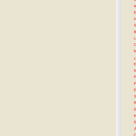
N
E
I
S
B
L
C
M
¿
E
M
P
P
E
S
R
D
M
D
¡
C