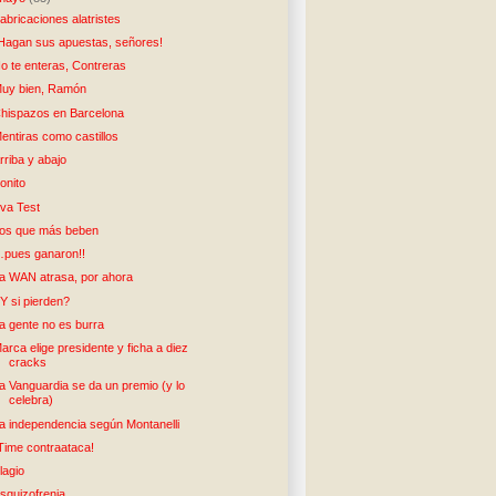
abricaciones alatristes
Hagan sus apuestas, señores!
o te enteras, Contreras
uy bien, Ramón
hispazos en Barcelona
entiras como castillos
rriba y abajo
onito
va Test
os que más beben
pues ganaron!!
a WAN atrasa, por ahora
Y si pierden?
a gente no es burra
arca elige presidente y ficha a diez
cracks
a Vanguardia se da un premio (y lo
celebra)
a independencia según Montanelli
Time contraataca!
lagio
squizofrenia