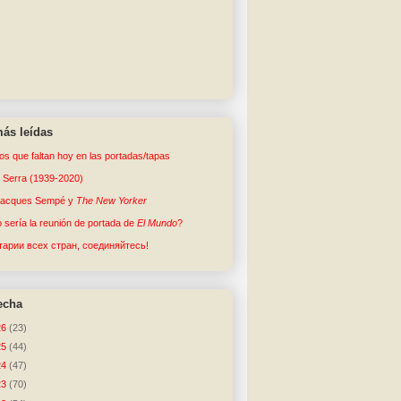
ás leídas
tos que faltan hoy en las portadas/tapas
o Serra (1939-2020)
Jacques Sempé y
The New Yorker
sería la reunión de portada de
El Mundo
?
арии всех стран, соединяйтесь!
echa
26
(23)
25
(44)
24
(47)
23
(70)