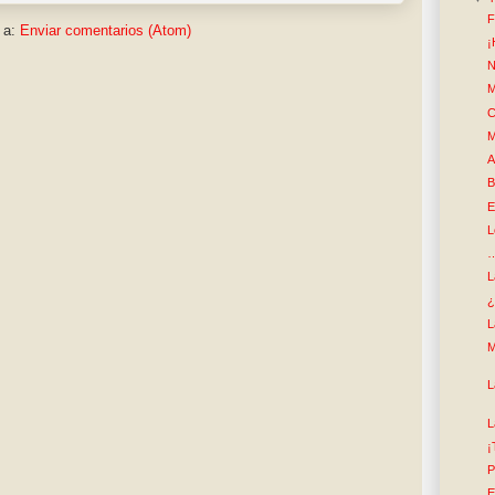
F
 a:
Enviar comentarios (Atom)
¡
N
M
C
M
A
B
E
L
…
L
¿
L
M
L
L
¡
P
E