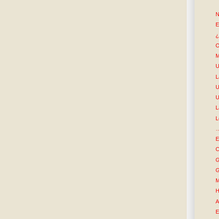
N
E
¿
O
M
U
L
U
U
L
L
…
E
C
G
G
M
H
A
E