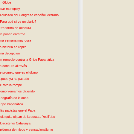
Globe
ear monopoly
l quiosco del Congreso español, cerrado
Para qué sirve un diario?
tra forma de censura
e ponen enfermo
na semana muy dura
a historia se repite
na decepción
n remedio contra la Gripe Papanática
a censura al revés
e prometo que es el último
pues ya ha pasado
l Roto la rompe
omo veníamos diciendo
eografía de la cosa
ripe Papanática
ás papistas que el Papa
ulu quita el pan de la cesta a YouTube
lbacete vs Catalunya
pidemia de miedo y sensacionalismo