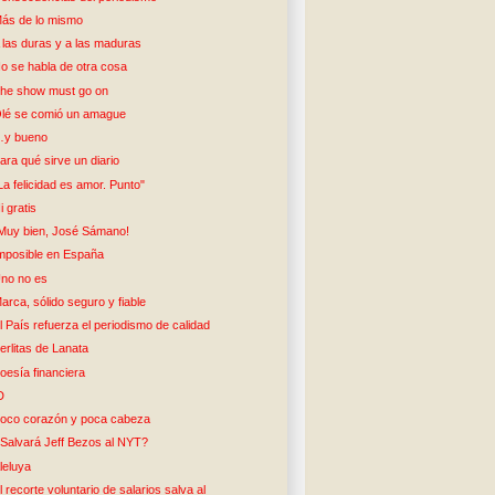
ás de lo mismo
 las duras y a las maduras
o se habla de otra cosa
he show must go on
lé se comió un amague
y bueno
ara qué sirve un diario
La felicidad es amor. Punto"
i gratis
Muy bien, José Sámano!
mposible en España
no no es
arca, sólido seguro y fiable
l País refuerza el periodismo de calidad
erlitas de Lanata
oesía financiera
D
oco corazón y poca cabeza
Salvará Jeff Bezos al NYT?
leluya
l recorte voluntario de salarios salva al