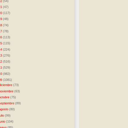
22
(54)
21
(47)
20
(117)
19
(48)
18
(74)
17
(78)
16
(113)
15
(115)
14
(224)
13
(276)
12
(516)
11
(529)
10
(982)
09
(1081)
diciembre
(73)
noviembre
(63)
octubre
(75)
septiembre
(89)
agosto
(80)
julio
(99)
junio
(104)
mayo
(85)