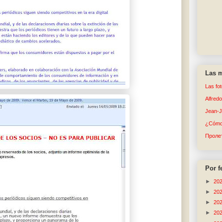
Las m
Las fo
Alfred
Jean-
¿Cómo 
Пролет
Por f
►
20
►
20
►
20
►
20