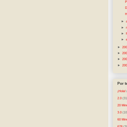
P
D
H
►
►
►
►
►
20
►
20
►
20
►
20
Por 
¡Hola!
2.0
(31
20 Min
3.0
(10
60 Min
678
(3