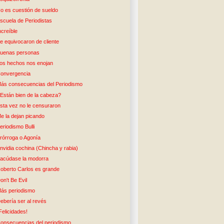
o es cuestión de sueldo
scuela de Periodistas
ncreíble
e equivocaron de cliente
uenas personas
os hechos nos enojan
onvergencia
ás consecuencias del Periodismo
Están bien de la cabeza?
sta vez no le censuraron
e la dejan picando
eriodismo Bulli
rórroga o Agonía
nvidia cochina (Chincha y rabia)
acúdase la modorra
oberto Carlos es grande
on't Be Evil
ás periodismo
ebería ser al revés
Felicidades!
onsecuencias del periodismo