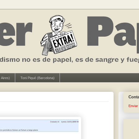
 Aires)
Toni Piqué (Barcelona)
Cont
Enviar