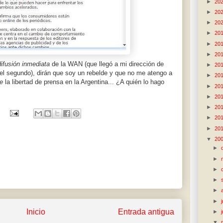
►
20
►
20
►
20
►
20
►
20
►
20
ifusión inmediata
de la WAN (que llegó a mi dirección de
►
20
 el segundo), dirán que soy un rebelde y que no me atengo a
►
20
e
la libertad de prensa en la Argentina... ¿A quién lo hago
►
20
►
20
►
20
►
20
►
20
▼
20
►
►
►
►
►
►
Inicio
Entrada antigua
►
▼