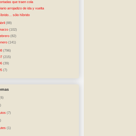
ortadas que traen cola
iario arrojadizo de ida y vuelta
íbrido… sólo híbrido
abril
(88)
marzo
(102)
febrero
(82)
enero
(141)
08
(796)
07
(215)
06
(39)
05
(7)
temas
(6)
)
utos
(7)
)
utes
(1)
)