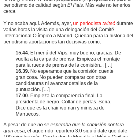
periodismo de calidad según
El País.
Más vale no tenerlos
cerca.
Y no acaba aquí. Además, ayer,
un periodista
twiteó
durante
varias horas la visita de una delegación del Comité
Internacional Olímpico a Madrid. Quedan para la historia del
periodismo aportaciones tan decisivas como:
15.44.
El menú del Vips, muy bueno, gracias. De
vuelta a la carpa de prensa. Empieza el montaje
para la rueda de prensa de la comisión...
[…]
16.39.
No esperamos que la comisión cuente
gran cosa. No pueden comparar con otras
candidaturas ni avanzar detalles de la
puntuación. […]
17.00.
Empieza la comparencia final. La
presidenta de negro. Collar de perlas. Seria.
Dice que es la chair woman y ministra de
Marruecos.
A pesar de que
no se esperaba que la comisión contara
gran cosa
, el aguerrido reportero 3.0 siguió dale que dale
100 minutos más. Que le den la Medalla al Mérito Civil ya.