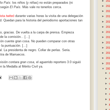
►
20
o País:
los niños (y niñas) no están preparados (ni
►
20
d según
El País.
Más vale no tenerlos cerca.
►
20
ista
twiteó
durante varias horas la visita de una delegación
►
20
d. Quedan para la historia del periodismo aportaciones tan
►
20
►
20
►
20
, gracias. De vuelta a la carpa de prensa. Empieza
de la comisión...
[…]
►
20
ón cuente gran cosa. No pueden comparar con otras
►
20
e la puntuación. […]
►
20
. La presidenta de negro. Collar de perlas. Seria.
►
20
stra de Marruecos.
►
20
isión contara gran cosa
, el aguerrido reportero 3.0 siguió
►
20
 la Medalla al Mérito Civil ya.
▼
20
►
►
►
►
►
►
►
▼