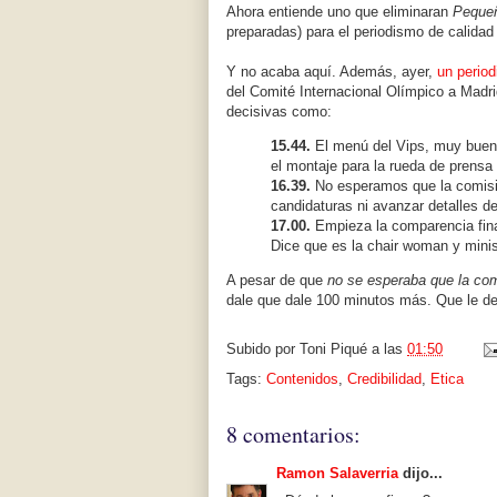
Ahora entiende uno que eliminaran
Pequeñ
preparadas) para el periodismo de calida
Y no acaba aquí. Además, ayer,
un period
del Comité Internacional Olímpico a Madri
decisivas como:
15.44.
El menú del Vips, muy bueno
el montaje para la rueda de prensa 
16.39.
No esperamos que la comisi
candidaturas ni avanzar detalles d
17.00.
Empieza la comparencia final
Dice que es la chair woman y mini
A pesar de que
no se esperaba que la com
dale que dale 100 minutos más. Que le den
Subido por
Toni Piqué
a las
01:50
Tags:
Contenidos
,
Credibilidad
,
Etica
8 comentarios:
Ramon Salaverria
dijo...