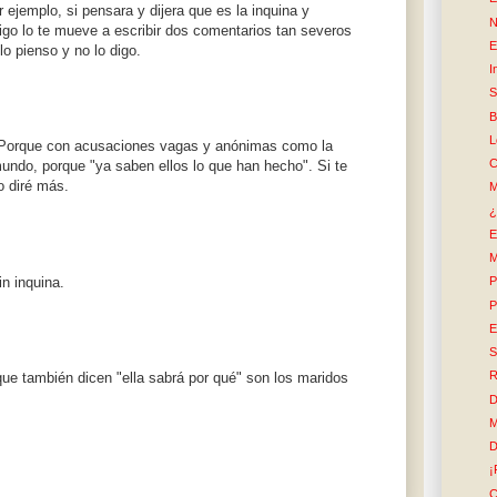
r ejemplo, si pensara y dijera que es la inquina y
N
go lo te mueve a escribir dos comentarios tan severos
E
lo pienso y no lo digo.
I
S
B
L
 Porque con acusaciones vagas y anónimas como la
C
undo, porque "ya saben ellos lo que han hecho". Si te
o diré más.
M
¿
E
M
n inquina.
P
P
E
S
R
que también dicen "ella sabrá por qué" son los maridos
D
M
D
¡
C