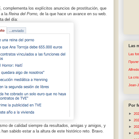
,
complementa los explícitos anuncios de prostitución, que
 a la
Reina del Porno,
de la que hace un avance en su web.
ta del día:
Las m
Las fo
Пролет
Alfred
La cri
Jean-
Por f
►
20
►
20
dismo de calidad siempre da resultados, amigas y amigos, y
►
20
a han sabido estar a la altura de este histórico reto. Bravo.
►
20