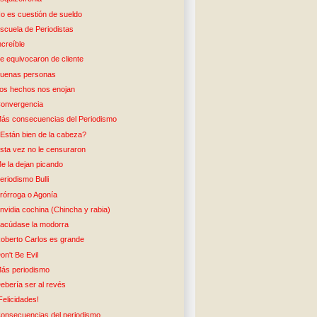
o es cuestión de sueldo
scuela de Periodistas
ncreíble
e equivocaron de cliente
uenas personas
os hechos nos enojan
onvergencia
ás consecuencias del Periodismo
Están bien de la cabeza?
sta vez no le censuraron
e la dejan picando
eriodismo Bulli
rórroga o Agonía
nvidia cochina (Chincha y rabia)
acúdase la modorra
oberto Carlos es grande
on't Be Evil
ás periodismo
ebería ser al revés
Felicidades!
onsecuencias del periodismo