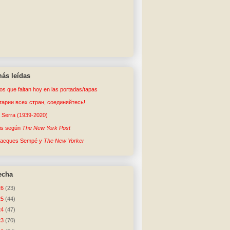
ás leídas
tos que faltan hoy en las portadas/tapas
арии всех стран, соединяйтесь!
o Serra (1939-2020)
sis según
The New York Post
Jacques Sempé y
The New Yorker
echa
26
(23)
25
(44)
24
(47)
23
(70)