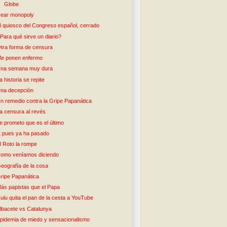
Globe
ear monopoly
l quiosco del Congreso español, cerrado
Para qué sirve un diario?
tra forma de censura
e ponen enfermo
na semana muy dura
a historia se repite
na decepción
n remedio contra la Gripe Papanática
a censura al revés
e prometo que es el último
pues ya ha pasado
l Roto la rompe
omo veníamos diciendo
eografía de la cosa
ripe Papanática
ás papistas que el Papa
ulu quita el pan de la cesta a YouTube
lbacete vs Catalunya
pidemia de miedo y sensacionalismo