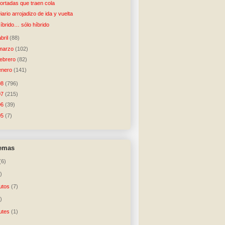
ortadas que traen cola
iario arrojadizo de ida y vuelta
íbrido… sólo híbrido
abril
(88)
marzo
(102)
febrero
(82)
enero
(141)
08
(796)
07
(215)
06
(39)
05
(7)
temas
(6)
)
utos
(7)
)
utes
(1)
)