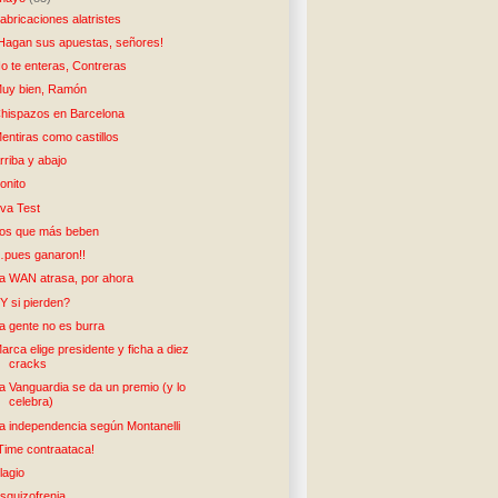
abricaciones alatristes
Hagan sus apuestas, señores!
o te enteras, Contreras
uy bien, Ramón
hispazos en Barcelona
entiras como castillos
rriba y abajo
onito
va Test
os que más beben
pues ganaron!!
a WAN atrasa, por ahora
Y si pierden?
a gente no es burra
arca elige presidente y ficha a diez
cracks
a Vanguardia se da un premio (y lo
celebra)
a independencia según Montanelli
Time contraataca!
lagio
squizofrenia