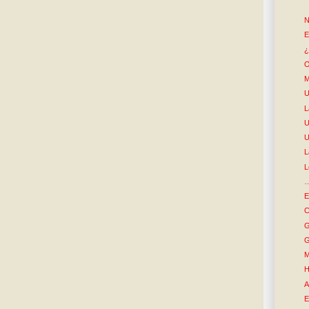
N
E
¿
O
M
U
L
U
U
L
L
…
E
C
G
G
M
H
A
E