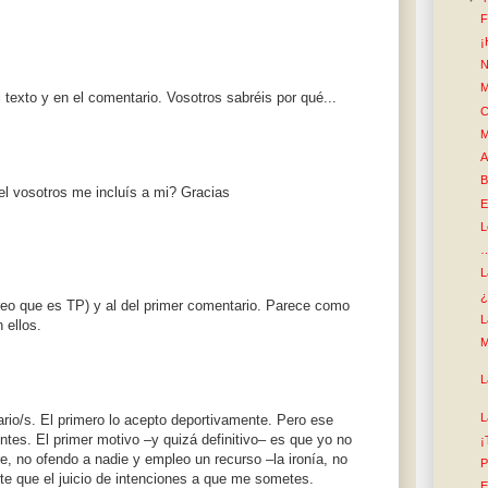
F
¡
N
M
 texto y en el comentario. Vosotros sabréis por qué...
C
M
A
B
el vosotros me incluís a mi? Gracias
E
L
…
L
¿
creo que es TP) y al del primer comentario. Parece como
L
 ellos.
M
L
L
ario/s. El primero lo acepto deportivamente. Pero ese
es. El primer motivo –y quizá definitivo– es que yo no
¡
 no ofendo a nadie y empleo un recurso –la ironía, no
P
te que el juicio de intenciones a que me sometes.
E