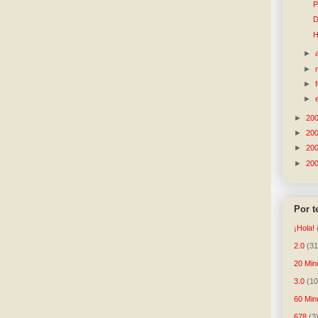
P
D
H
►
►
►
►
►
20
►
20
►
20
►
20
Por 
¡Hola!
2.0
(31
20 Min
3.0
(10
60 Min
678
(3