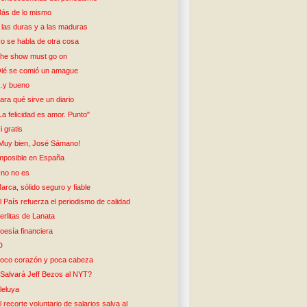
ás de lo mismo
 las duras y a las maduras
o se habla de otra cosa
he show must go on
lé se comió un amague
y bueno
ara qué sirve un diario
La felicidad es amor. Punto"
i gratis
Muy bien, José Sámano!
mposible en España
no no es
arca, sólido seguro y fiable
l País refuerza el periodismo de calidad
erlitas de Lanata
oesía financiera
D
oco corazón y poca cabeza
Salvará Jeff Bezos al NYT?
leluya
l recorte voluntario de salarios salva al