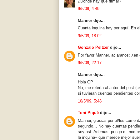
¿Dónde hay que firmar?
9/5/09, 4:49
Manner dijo...
Cuanta inquina hay por aquí. En el
9/5/09, 18:02
Gonzalo Peltzer
dijo...
Por favor Manner, aclaranos: ¿en 
9/5/09, 22:17
Manner dijo...
Hola GP
No, me refería al autor del post (
si tuvieran cuentas pendientes con
10/5/09, 5:48
Toni Piqué
dijo...
Manner, gracias por el/los coment
segundo… No hay cuentas pendient
soy así. Además: pongo mi nombre,
la inquina– que merece mejor suer