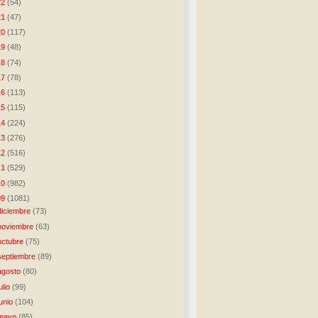
22
(54)
21
(47)
20
(117)
19
(48)
18
(74)
17
(78)
16
(113)
15
(115)
14
(224)
13
(276)
12
(516)
11
(529)
10
(982)
09
(1081)
diciembre
(73)
noviembre
(63)
octubre
(75)
septiembre
(89)
agosto
(80)
julio
(99)
junio
(104)
mayo
(85)