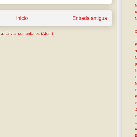
M
A
Inicio
Entrada antigua
N
T
O
 a:
Enviar comentarios (Atom)
…
P
"
N
¡
I
U
M
E
P
P
:
P
¿
A
E