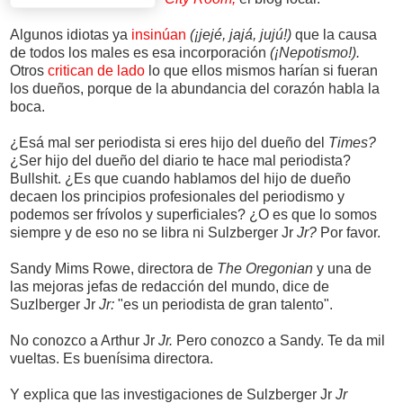
Algunos idiotas ya
insinúan
(¡jejé, jajá, jujú!)
que la causa
de todos los males es esa incorporación
(¡Nepotismo!).
Otros
critican de lado
lo que ellos mismos harían si fueran
los dueños, porque de la abundancia del corazón habla la
boca.
¿Esá mal ser periodista si eres hijo del dueño del
Times?
¿Ser hijo del dueño del diario te hace mal periodista?
Bullshit. ¿Es que cuando hablamos del hijo de dueño
decaen los principios profesionales del periodismo y
podemos ser frívolos y superficiales? ¿O es que lo somos
siempre y de eso no se libra ni Sulzberger Jr
Jr?
Por favor.
Sandy Mims Rowe, directora de
The Oregonian
y una de
las mejoras jefas de redacción del mundo, dice de
Suzlberger Jr
Jr:
"es un periodista de gran talento".
No conozco a Arthur Jr
Jr.
Pero conozco a Sandy. Te da mil
vueltas. Es buenísima directora.
Y explica que las investigaciones de Sulzberger Jr
Jr