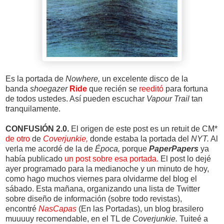
Es la portada de
Nowhere,
un excelente disco de la
banda
shoegazer
Ride
que recién se
reeditó
para fortuna
de todos ustedes. Así pueden escuchar
Vapour Trail
tan
tranquilamente.
CONFUSIÓN 2.0.
El origen de este post es un retuit de CM*
de otro
de
Coverjunkie,
donde estaba la portada del
NYT.
Al
verla me acordé de la de
Época,
porque
PaperPapers
ya
había publicado
un post sobre esa portada.
El post lo dejé
ayer programado para la medianoche y un minuto de hoy,
como hago muchos viernes para olvidarme del blog el
sábado. Esta mañana, organizando una lista de Twitter
sobre diseño de información (sobre todo revistas),
encontré
NasCapas
(En las Portadas), un blog brasilero
muuuuy recomendable, en el TL de
Coverjunkie.
Tuiteé a