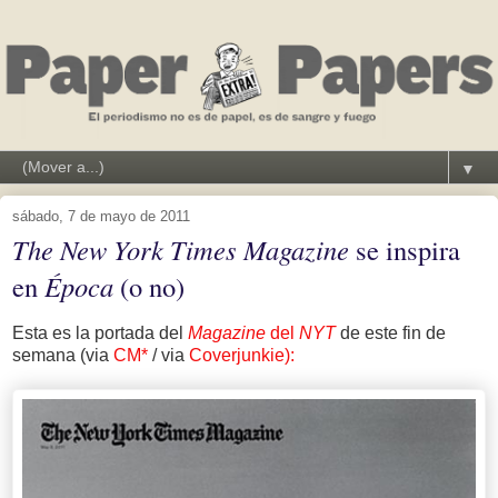
▼
sábado, 7 de mayo de 2011
The New York Times Magazine
se inspira
en
Época
(o no)
Esta es la portada del
Magazine
del
NYT
de este fin de
semana (via
CM*
/ via
Coverjunkie):