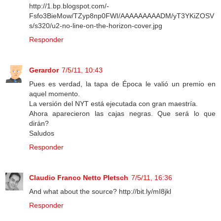
http://1.bp.blogspot.com/-
Fsfo3BieMow/TZyp8np0FWI/AAAAAAAAADM/yT3YKiZOSV
s/s320/u2-no-line-on-the-horizon-cover.jpg
Responder
Gerardor
7/5/11, 10:43
Pues es verdad, la tapa de Época le valió un premio en
aquel momento.
La versión del NYT está ejecutada con gran maestría.
Ahora aparecieron las cajas negras. Que será lo que
dirán?
Saludos
Responder
Claudio Franco Netto Pletsch
7/5/11, 16:36
And what about the source? http://bit.ly/mI8jkl
Responder