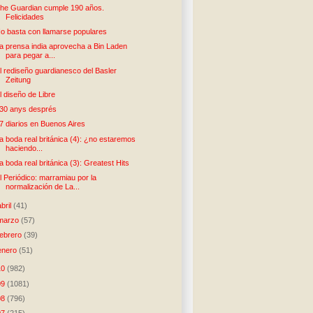
he Guardian cumple 190 años.
Felicidades
o basta con llamarse populares
a prensa india aprovecha a Bin Laden
para pegar a...
l rediseño guardianesco del Basler
Zeitung
l diseño de Libre
30 anys després
7 diarios en Buenos Aires
a boda real británica (4): ¿no estaremos
haciendo...
a boda real británica (3): Greatest Hits
l Periódico: marramiau por la
normalización de La...
abril
(41)
marzo
(57)
febrero
(39)
enero
(51)
10
(982)
09
(1081)
08
(796)