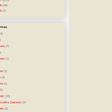
07
(215)
06
(39)
05
(7)
temas
(6)
)
utos
(7)
)
utes
(1)
)
ta
(1)
e
(2)
una
(1)
32)
lor
(10)
scudero Zadrayec
(1)
dos
(2)