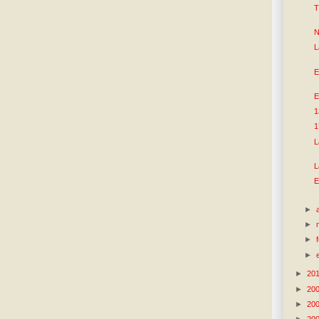
T
N
L
E
E
1
1
L
L
E
►
►
►
►
►
20
►
20
►
20