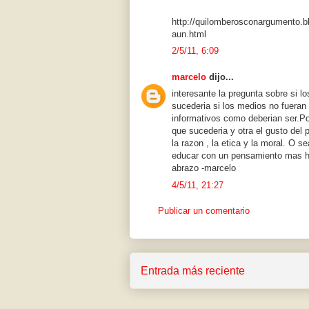
http://quilomberosconargumento.bl
aun.html
2/5/11, 6:09
marcelo
dijo...
interesante la pregunta sobre si l
sucederia si los medios no fuera
informativos como deberian ser.Po
que sucederia y otra el gusto del 
la razon , la etica y la moral. O 
educar con un pensamiento mas hu
abrazo -marcelo
4/5/11, 21:27
Publicar un comentario
Entrada más reciente