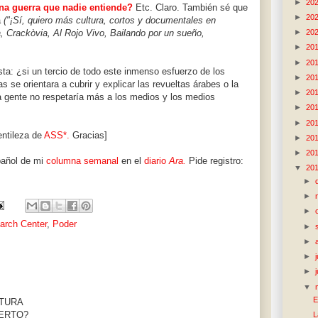
►
20
na guerra que nadie entiende?
Etc. Claro. También sé que
►
20
a
("¡Sí, quiero más cultura, cortos y documentales en
►
20
, Crackòvia, Al Rojo Vivo, Bailando por un sueño,
►
20
►
20
sta: ¿si un tercio de todo este inmenso esfuerzo de los
►
20
se orientara a cubrir y explicar las revueltas árabes o la
►
20
 la gente no respetaría más a los medios y los medios
►
20
►
20
ntileza de
ASS*.
Gracias]
►
20
►
20
spañol de mi
columna semanal
en el
diario
Ara.
Pide registro:
▼
20
►
►
►
arch Center
,
Poder
►
►
►
►
▼
E
RTURA
UERTO?
L