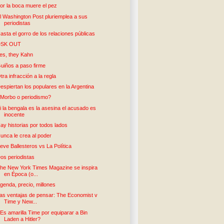
or la boca muere el pez
l Washington Post pluriemplea a sus
periodistas
asta el gorro de los relaciones públicas
DSK OUT
es, they Kahn
uiños a paso firme
tra infracción a la regla
espiertan los populares en la Argentina
Morbo o periodismo?
i la bengala es la asesina el acusado es
inocente
ay historias por todos lados
unca le crea al poder
eve Ballesteros vs La Política
os periodistas
he New York Times Magazine se inspira
en Época (o...
genda, precio, millones
as ventajas de pensar: The Economist v
Time y New...
Es amarilla Time por equiparar a Bin
Laden a Hitler?