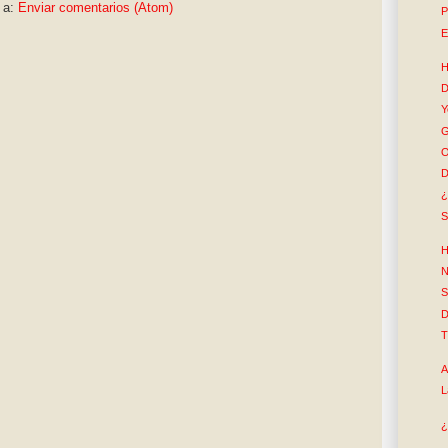
 a:
Enviar comentarios (Atom)
P
E
H
Y
G
O
D
¿
S
H
N
S
D
T
A
L
¿