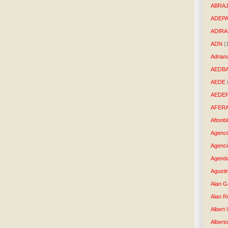
ABRAJ
ADEP
ADIRA
ADN
(
Adrian
AEDB
AEDE
AEDE
AFER
Aftonb
Agenci
Agenci
Agenda
Agusti
Alan G
Alan R
Albert
Alberto