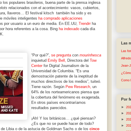
 o los populares brasileros, buena parte de la prensa inglesa
elots
relacionados con el acontecimiento: vasos, cubiertos,
ura, llaveros… El festival kitsch también ha sido y es
 de móviles inteligentes
ha comprado aplicaciones
 dos por usuario a un euro de media. En EE.UU,
Trendrr
ha
or hora referentes a la cosa. Bing
ha indexado
cada día
&K.
Las m
Las fo
“Por qué?”,
se pregunta
con
mourinhesca
Alfred
inquietud
Emily Bell,
Directora del
Tow
Center
for Digital Journalism de la
Jean-
Universidad de Columbia. “Es una
¿Cómo 
demostración patente de la ineptitud de
Como 
muchos directivos de los medios”, tuiteó.
Tiene razón. Según
Pew Research,
un
64% de los norteamericanos piensa que
la cobertura del fenómeno es exagerada.
Por f
En otros países encontraríamos
►
20
resultados parecidos.
►
20
¡Ah! Y los británicos… ¿qué piensan?
►
20
¿Es que no se puede hacer de todo?
►
20
 de Libia o de la astucia de Goldman Sachs o de los
cinco