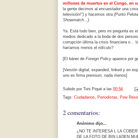
millones de muertos en el Congo, en u
la gente decimos al encuestador una cos
televisión!")
y hacemos otra
(Punto Pelota
Showmatch…).
Ya. Está todo bien, pero mi pregunta es e
medios dedicado a la boda de dos personas 
corrupción última la crisis financiera o…
haríamos menos el ridículo?
[El báner de
Foreign Policy
aparece por ge
[Versión digital, expanded, linked y en e
uno es firma
premium,
nada menos]
Subido por
Toni Piqué
a las
00:56
Tags:
Ciudadanos
,
Periodistas
,
Pew Rese
2 comentarios:
Anónimo dijo...
¿NO TE INTERESA L LA COBE
DE LA FOTO DE BIN LADEN M