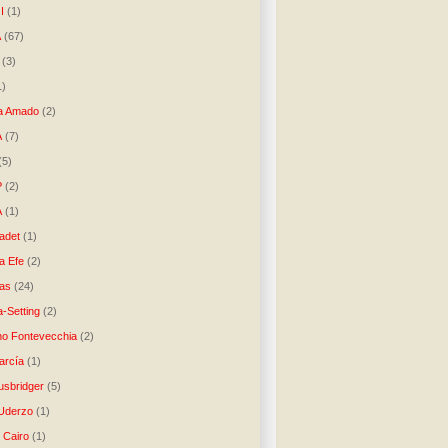
I
(1)
A
(67)
(3)
1)
a Amado
(2)
A
(7)
(5)
P
(2)
A
(1)
ladet
(1)
a Efe
(2)
as
(24)
-Setting
(2)
no Fontevecchia
(2)
arcía
(1)
usbridger
(5)
 Uderzo
(1)
 Cairo
(1)