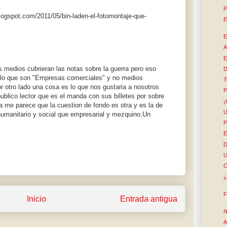
P
ogspot.com/2011/05/bin-laden-el-fotomontaje-que-
E
E
A
E
os medios cubrieran las notas sobre la guerra pero eso
D
n lo que son "Empresas comerciales" y no medios
T
r otro lado una cosa es lo que nos gustaria a nosotros
P
publico lector que es el manda con sus billetes por sobre
¡
sea me parece que la cuestion de fondo es otra y es la de
U
manitario y social que empresarial y mezquino.Un
P
E
D
U
C
¿
F
Inicio
Entrada antigua
N
A