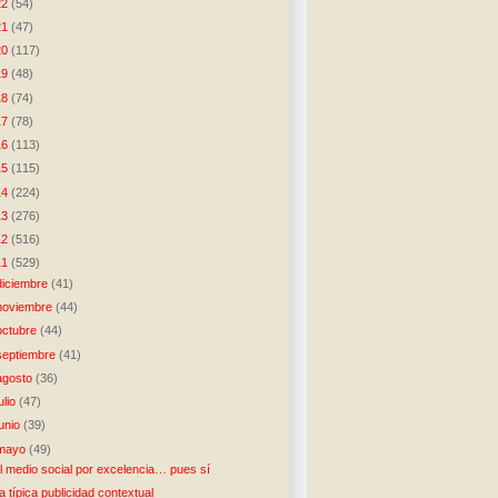
22
(54)
21
(47)
20
(117)
19
(48)
18
(74)
17
(78)
16
(113)
15
(115)
14
(224)
13
(276)
12
(516)
11
(529)
diciembre
(41)
noviembre
(44)
octubre
(44)
septiembre
(41)
agosto
(36)
julio
(47)
junio
(39)
mayo
(49)
l medio social por excelencia… pues sí
a típica publicidad contextual