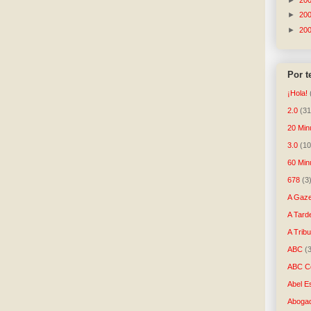
►
20
►
20
►
20
Por 
¡Hola!
2.0
(31
20 Min
3.0
(10
60 Min
678
(3
A Gaze
A Tard
A Trib
ABC
(
ABC Co
Abel E
Aboga