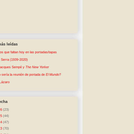
ás leídas
tos que faltan hoy en las portadas/tapas
o Serra (1939-2020)
Jacques Sempé y
The New Yorker
sería la reunión de portada de
El Mundo
?
Lázaro
echa
26
(23)
25
(44)
24
(47)
23
(70)