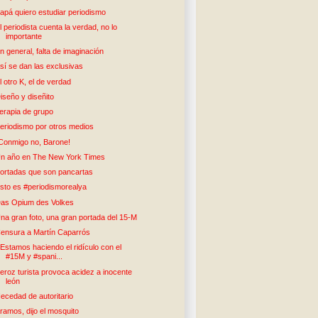
apá quiero estudiar periodismo
l periodista cuenta la verdad, no lo
importante
n general, falta de imaginación
sí se dan las exclusivas
l otro K, el de verdad
iseño y diseñito
erapia de grupo
eriodismo por otros medios
Conmigo no, Barone!
n año en The New York Times
ortadas que son pancartas
sto es #periodismorealya
as Opium des Volkes
na gran foto, una gran portada del 15-M
ensura a Martín Caparrós
Estamos haciendo el ridículo con el
#15M y #spani...
eroz turista provoca acidez a inocente
león
ecedad de autoritario
ramos, dijo el mosquito