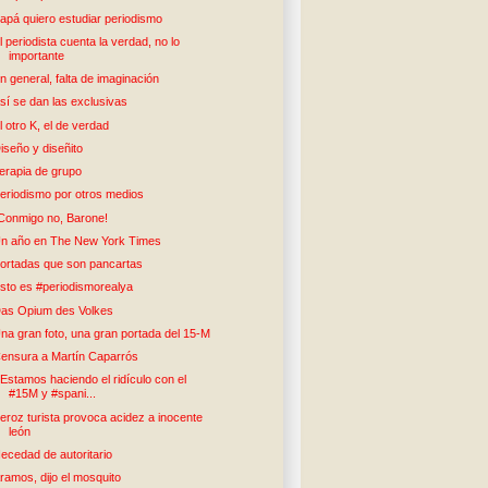
apá quiero estudiar periodismo
l periodista cuenta la verdad, no lo
importante
n general, falta de imaginación
sí se dan las exclusivas
l otro K, el de verdad
iseño y diseñito
erapia de grupo
eriodismo por otros medios
Conmigo no, Barone!
n año en The New York Times
ortadas que son pancartas
sto es #periodismorealya
as Opium des Volkes
na gran foto, una gran portada del 15-M
ensura a Martín Caparrós
Estamos haciendo el ridículo con el
#15M y #spani...
eroz turista provoca acidez a inocente
león
ecedad de autoritario
ramos, dijo el mosquito