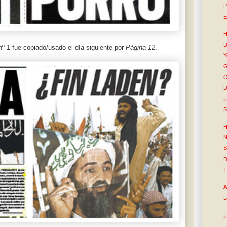
P
E
H
 nº 1 fue copiado/usado el día siguiente por
Página 12
.
Y
G
O
D
¿
S
H
N
S
D
T
A
L
¿