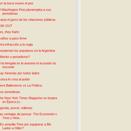
or la boca muere el pez
l Washington Post pluriemplea a sus
periodistas
asta el gorro de los relaciones públicas
DSK OUT
es, they Kahn
uiños a paso firme
tra infracción a la regla
espiertan los populares en la Argentina
Morbo o periodismo?
i la bengala es la asesina el acusado es
inocente
ay historias por todos lados
unca le crea al poder
eve Ballesteros vs La Política
os periodistas
he New York Times Magazine se inspira
en Época (o...
genda, precio, millones
as ventajas de pensar: The Economist v
Time y New...
Es amarilla Time por equiparar a Bin
Laden a Hitler?