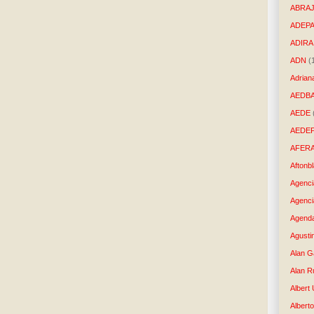
ABRAJ
ADEP
ADIRA
ADN
(
Adrian
AEDB
AEDE
AEDE
AFER
Aftonb
Agenci
Agenci
Agenda
Agusti
Alan G
Alan R
Albert
Alberto