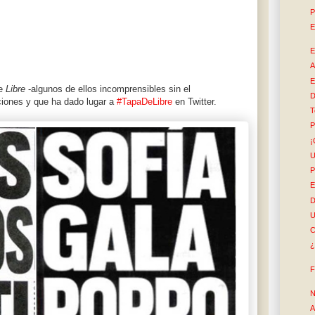
P
E
E
A
E
de
Libre
-algunos de ellos incomprensibles sin el
D
ciones y que ha dado lugar a
#TapaDeLibre
en Twitter.
T
P
¡
U
P
E
D
U
C
¿
F
N
A