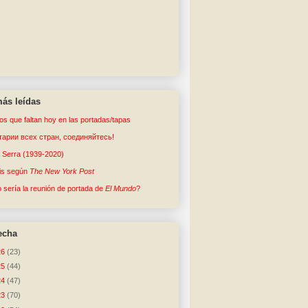
ás leídas
tos que faltan hoy en las portadas/tapas
арии всех стран, соединяйтесь!
o Serra (1939-2020)
sis según
The New York Post
sería la reunión de portada de
El Mundo
?
echa
26
(23)
25
(44)
24
(47)
23
(70)