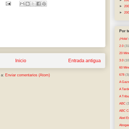
►
20
►
20
►
20
Por 
¡Hola!
2.0
(31
20 Min
Inicio
Entrada antigua
3.0
(10
60 Min
678
(3
 a:
Enviar comentarios (Atom)
A Gaze
A Tard
A Trib
ABC
(
ABC Co
Abel E
Aboga