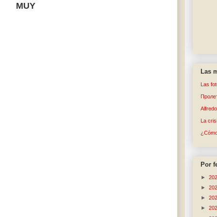
MUY
Las m
Las fo
Пролет
Alfred
La cri
¿Cómo 
Por f
►
20
►
20
►
20
►
20