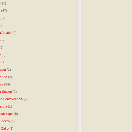
I
(1)
A
(67)
(3)
1)
a Amado
(2)
A
(7)
(5)
P
(2)
A
(1)
ladet
(1)
a Efe
(2)
as
(24)
-Setting
(2)
no Fontevecchia
(2)
arcía
(1)
usbridger
(5)
 Uderzo
(1)
 Cairo
(1)