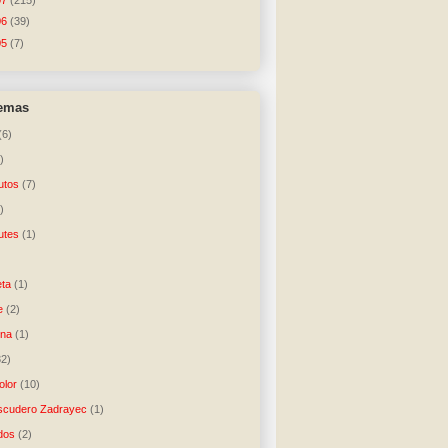
07
(215)
06
(39)
05
(7)
temas
(6)
)
utos
(7)
)
utes
(1)
)
ta
(1)
e
(2)
una
(1)
32)
lor
(10)
scudero Zadrayec
(1)
dos
(2)