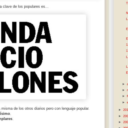
T
a clave de los populares es...
N
L
E
E
1
1
L
L
E
►
►
►
►
 misma de los otros diarios pero con lenguaje popular.
►
20
tísimo
.
►
20
mplares
.
►
20