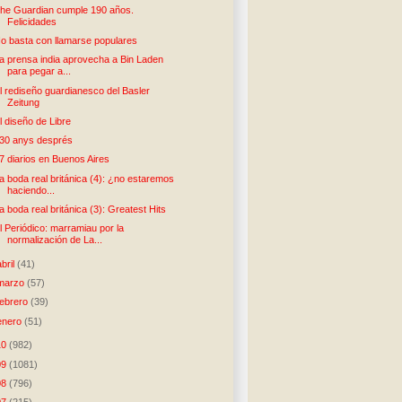
he Guardian cumple 190 años.
Felicidades
o basta con llamarse populares
a prensa india aprovecha a Bin Laden
para pegar a...
l rediseño guardianesco del Basler
Zeitung
l diseño de Libre
30 anys després
7 diarios en Buenos Aires
a boda real británica (4): ¿no estaremos
haciendo...
a boda real británica (3): Greatest Hits
l Periódico: marramiau por la
normalización de La...
abril
(41)
marzo
(57)
febrero
(39)
enero
(51)
10
(982)
09
(1081)
08
(796)