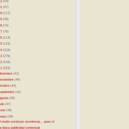
22
(54)
21
(47)
20
(117)
19
(48)
18
(74)
17
(78)
16
(113)
15
(115)
14
(224)
13
(276)
12
(516)
11
(529)
diciembre
(41)
noviembre
(44)
octubre
(44)
septiembre
(41)
agosto
(36)
julio
(47)
junio
(39)
mayo
(49)
l medio social por excelencia… pues sí
a típica publicidad contextual