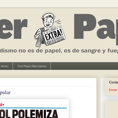
 Aires)
Toni Piqué (Barcelona)
Cont
Enviar
pular