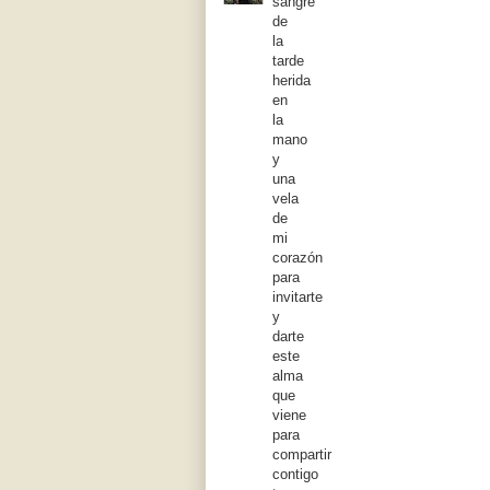
sangre
de
la
tarde
herida
en
la
mano
y
una
vela
de
mi
corazón
para
invitarte
y
darte
este
alma
que
viene
para
compartir
contigo