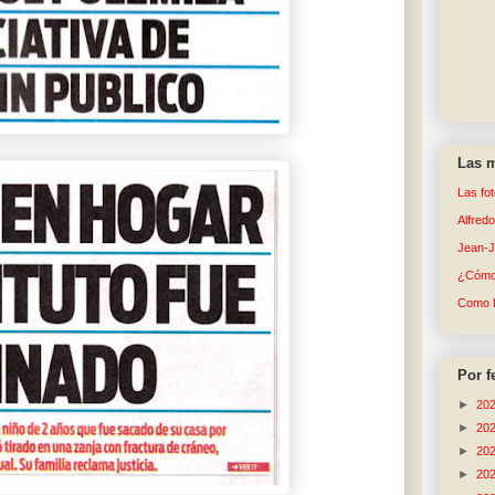
Las m
Las fo
Alfred
Jean-
¿Cómo 
Como 
Por f
►
20
►
20
►
20
►
20