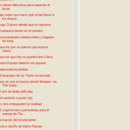
o hacen falta fotos para impactar al
lector
lgo mejor que hacer que echar flores a
los tiranos
ugo Chávez admite que es represor
l patatal lo tienen en el cerebro
azonamientos adolescentes y bajadas
de línea
ara los que no quieren que leamos
Clarín
ara los que hoy no pueden leer Clarín
iario Popular debería ser popular
elperiodismocambia
9 funerales de Liz Taylor en portada
sto es una exclusiva desde Bengasi, via
The Indep...
l arte de titular películas
ol naciente o punto rojo
o nos empaqueten la realidad
3 sugerencias a periodistas para el
manejo de Twi...
a traición del inconsciente
uevo diseño de Diario Popular