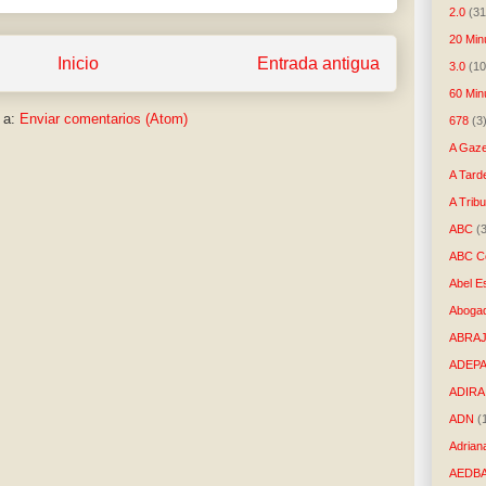
2.0
(31
20 Min
Inicio
Entrada antigua
3.0
(10
60 Min
 a:
Enviar comentarios (Atom)
678
(3
A Gaze
A Tard
A Trib
ABC
(
ABC Co
Abel E
Aboga
ABRAJ
ADEP
ADIRA
ADN
(
Adrian
AEDB