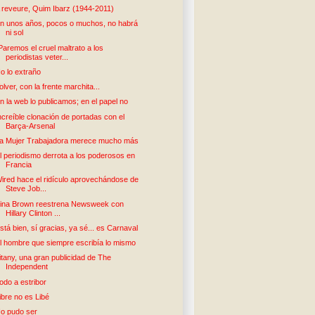
 reveure, Quim Ibarz (1944-2011)
n unos años, pocos o muchos, no habrá
ni sol
Paremos el cruel maltrato a los
periodistas veter...
o lo extraño
olver, con la frente marchita...
n la web lo publicamos; en el papel no
ncreíble clonación de portadas con el
Barça-Arsenal
a Mujer Trabajadora merece mucho más
l periodismo derrota a los poderosos en
Francia
ired hace el ridículo aprovechándose de
Steve Job...
ina Brown reestrena Newsweek con
Hillary Clinton ...
stá bien, sí gracias, ya sé... es Carnaval
l hombre que siempre escribía lo mismo
itany, una gran publicidad de The
Independent
odo a estribor
ibre no es Libé
o pudo ser