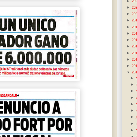
►
20
►
20
►
20
►
20
►
20
►
20
►
20
►
20
►
20
►
20
►
20
▼
20
►
►
►
►
►
►
►
►
►
▼