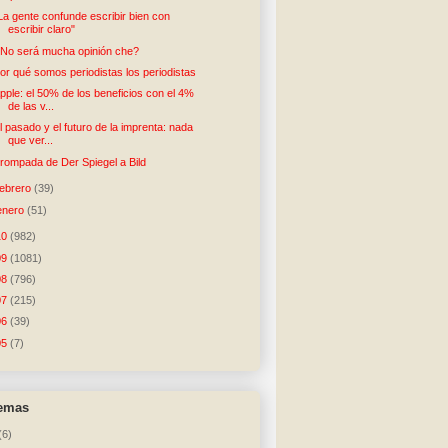
La gente confunde escribir bien con
escribir claro"
No será mucha opinión che?
or qué somos periodistas los periodistas
pple: el 50% de los beneficios con el 4%
de las v...
l pasado y el futuro de la imprenta: nada
que ver...
rompada de Der Spiegel a Bild
febrero
(39)
enero
(51)
10
(982)
09
(1081)
08
(796)
07
(215)
06
(39)
05
(7)
temas
(6)