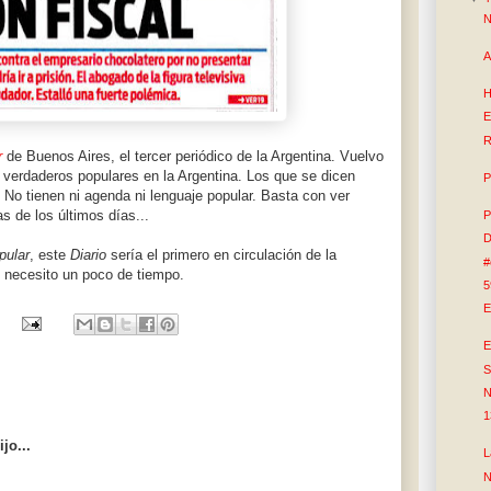
N
A
H
E
R
r
de Buenos Aires, el tercer periódico de la Argentina. Vuelvo
 verdaderos populares en la Argentina. Los que se dicen
P
. No tienen ni agenda ni lenguaje popular. Basta con ver
s de los últimos días...
P
D
pular
, este
Diario
sería el primero en circulación de la
#
o necesito un poco de tiempo.
5
E
E
S
N
1
jo...
L
N