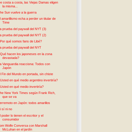
e costa a costa, las Viejas Damas eligen
la misma...
he Sun vuelve a la guerra
l amarillismo echa a perder un titular de
Time
a prueba del paywall del NYT (3)
a prueba del paywall del NYT (2)
Por qué somos fans de Libé?
a prueba del paywall del NYT
Qué hacen los japoneses en la zona
devastada?
a Vanguardia reacciona: Todos con
Japón
l Fin del Mundo en portada, sin chiste
Usted en qué medio argentino invertiría?
Usted en qué medio invertiría?
he New York Times según Frank Rich,
que se va
erremoto en Japón: todos amarillos
i sí ni no
l poder lo tienen el escritor y el
consumidor
om Wolfe Conversa con Marshall
McLuhan en el jardín