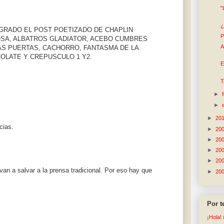
"
¿
GRADO EL POST POETIZADO DE CHAPLIN
P
SA, ALBATROS GLADIATOR, ACEBO CUMBRES
A
S PUERTAS, CACHORRO, FANTASMA DE LA
OLATE Y CREPUSCULO 1 Y2.
E
T
►
►
►
20
cias.
►
20
►
20
►
20
►
20
van a salvar a la prensa tradicional. Por eso hay que
►
20
Por 
¡Hola!