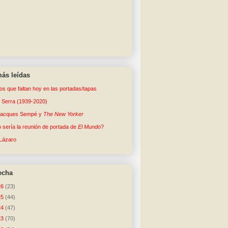
ás leídas
tos que faltan hoy en las portadas/tapas
o Serra (1939-2020)
Jacques Sempé y
The New Yorker
sería la reunión de portada de
El Mundo
?
Lázaro
echa
26
(23)
25
(44)
24
(47)
23
(70)