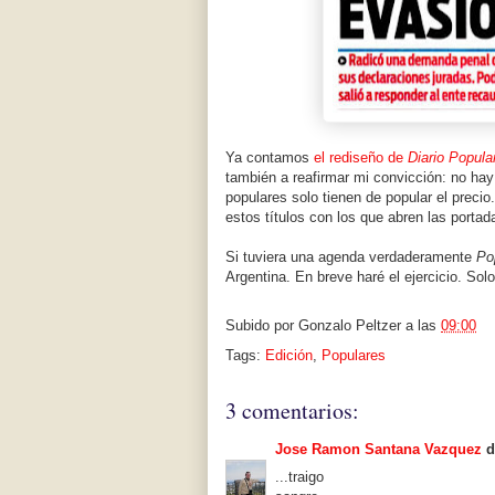
Ya contamos
el rediseño de
Diario Popula
también a reafirmar mi convicción: no hay
populares solo tienen de popular el precio
estos títulos con los que abren las portada
Si tuviera una agenda verdaderamente
Po
Argentina. En breve haré el ejercicio. Sol
Subido por
Gonzalo Peltzer
a las
09:00
Tags:
Edición
,
Populares
3 comentarios:
Jose Ramon Santana Vazquez
di
...traigo