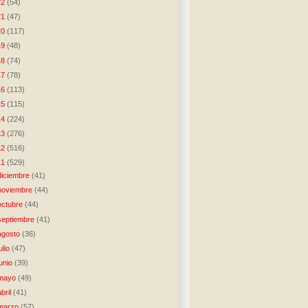
22
(54)
21
(47)
20
(117)
19
(48)
18
(74)
17
(78)
16
(113)
15
(115)
14
(224)
13
(276)
12
(516)
11
(529)
diciembre
(41)
noviembre
(44)
octubre
(44)
septiembre
(41)
agosto
(36)
julio
(47)
junio
(39)
mayo
(49)
abril
(41)
marzo
(57)