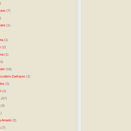
)
utos
(7)
)
utes
(1)
)
ta
(1)
e
(2)
una
(1)
32)
lor
(10)
scudero Zadrayec
(1)
dos
(2)
I
(1)
A
(67)
(3)
1)
a Amado
(2)
A
(7)