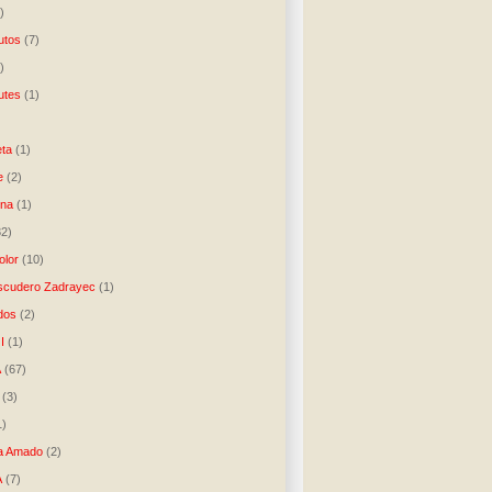
)
utos
(7)
)
utes
(1)
)
ta
(1)
e
(2)
una
(1)
32)
lor
(10)
scudero Zadrayec
(1)
dos
(2)
I
(1)
A
(67)
(3)
1)
a Amado
(2)
A
(7)