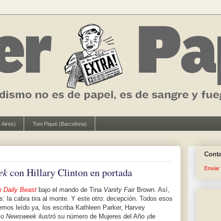
 Aires)
Toni Piqué (Barcelona)
Cont
Enviar
ek
con Hillary Clinton en portada
 Daily Beast
bajo el mando de Tina
Vanity Fair
Brown. Así,
s: la cabra tira al monte. Y este otro: decepción. Todos esos
mos leído ya, los escriba Kathleen Parker, Harvey
io
Newsweek
ilustró su número de Mujeres del Año ¡de