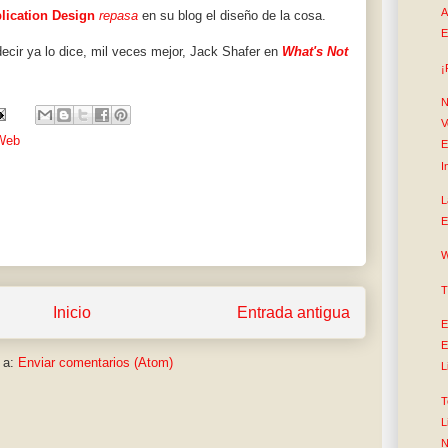
A
lication Design
repasa
en su blog el diseño de la cosa.
E
ecir ya lo dice, mil veces mejor, Jack Shafer en
What's Not
¡
N
V
Web
E
I
L
E
W
T
Inicio
Entrada antigua
E
E
 a:
Enviar comentarios (Atom)
L
T
L
N