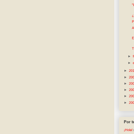
"
¿
P
A
E
T
►
►
►
20
►
20
►
20
►
20
►
20
►
20
Por 
¡Hola!