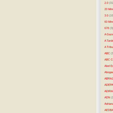
2.0
(31
20 Min
3.0
(10
60 Min
678
(3
A Gaze
A Tard
A Trib
ABC
(
ABC Co
Abel E
Aboga
ABRAJ
ADEP
ADIRA
ADN
(
Adrian
AEDB