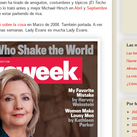
rown ha tirado de amiguitos, costumbres y tópicos
(El Techo
 lo trató antes y mejor Michael Hirsch en
Abril
y
Septiembre
estar partiendo de risa.
ó sobre la cosa
en Marzo de 2008. También portada. A ver.
 unas semanas. Lady Evans es mucha Lady Evans.
Las m
Las fo
Пролет
Alfred
La cri
¿Cómo 
Por f
►
20
►
20
►
20
►
20