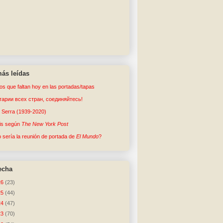
ás leídas
tos que faltan hoy en las portadas/tapas
арии всех стран, соединяйтесь!
o Serra (1939-2020)
sis según
The New York Post
sería la reunión de portada de
El Mundo
?
echa
26
(23)
25
(44)
24
(47)
23
(70)