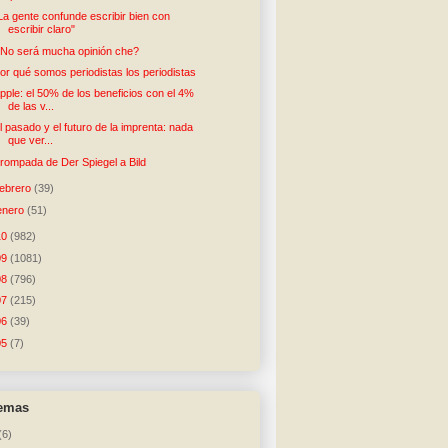
La gente confunde escribir bien con
escribir claro"
No será mucha opinión che?
or qué somos periodistas los periodistas
pple: el 50% de los beneficios con el 4%
de las v...
l pasado y el futuro de la imprenta: nada
que ver...
rompada de Der Spiegel a Bild
febrero
(39)
enero
(51)
10
(982)
09
(1081)
08
(796)
07
(215)
06
(39)
05
(7)
temas
(6)