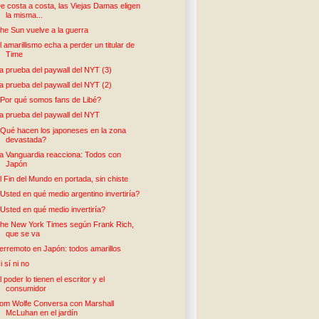
e costa a costa, las Viejas Damas eligen
la misma...
he Sun vuelve a la guerra
l amarillismo echa a perder un titular de
Time
a prueba del paywall del NYT (3)
a prueba del paywall del NYT (2)
Por qué somos fans de Libé?
a prueba del paywall del NYT
Qué hacen los japoneses en la zona
devastada?
a Vanguardia reacciona: Todos con
Japón
l Fin del Mundo en portada, sin chiste
Usted en qué medio argentino invertiría?
Usted en qué medio invertiría?
he New York Times según Frank Rich,
que se va
erremoto en Japón: todos amarillos
i sí ni no
l poder lo tienen el escritor y el
consumidor
om Wolfe Conversa con Marshall
McLuhan en el jardín