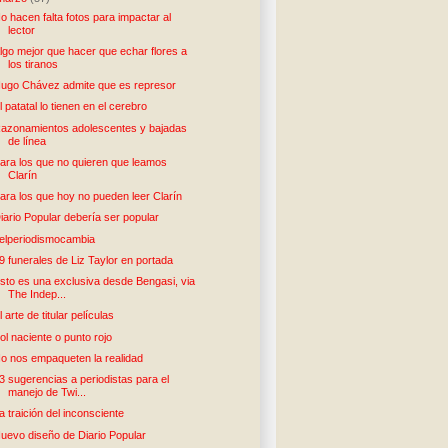
o hacen falta fotos para impactar al
lector
lgo mejor que hacer que echar flores a
los tiranos
ugo Chávez admite que es represor
l patatal lo tienen en el cerebro
azonamientos adolescentes y bajadas
de línea
ara los que no quieren que leamos
Clarín
ara los que hoy no pueden leer Clarín
iario Popular debería ser popular
elperiodismocambia
9 funerales de Liz Taylor en portada
sto es una exclusiva desde Bengasi, via
The Indep...
l arte de titular películas
ol naciente o punto rojo
o nos empaqueten la realidad
3 sugerencias a periodistas para el
manejo de Twi...
a traición del inconsciente
uevo diseño de Diario Popular