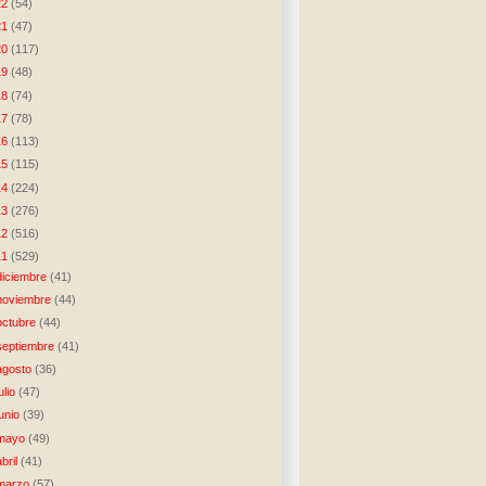
22
(54)
21
(47)
20
(117)
19
(48)
18
(74)
17
(78)
16
(113)
15
(115)
14
(224)
13
(276)
12
(516)
11
(529)
diciembre
(41)
noviembre
(44)
octubre
(44)
septiembre
(41)
agosto
(36)
julio
(47)
junio
(39)
mayo
(49)
abril
(41)
marzo
(57)