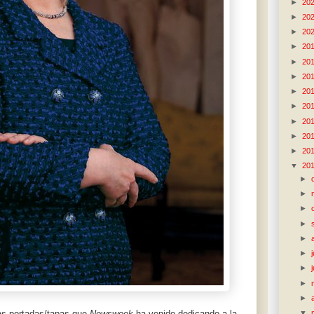
►
20
►
20
►
20
►
20
►
20
►
20
►
20
►
20
►
20
►
20
►
20
▼
20
►
►
►
►
►
►
►
►
►
▼
las portadas/tapas que
Newsweek
ha venido dedicando a la