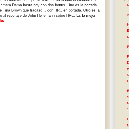
Primera Dama hasta hoy con dos bonus. Uno es la portada
N
e Tina Brown que fracasó… con HRC en portada. Otro es la
A
o al reportaje de John Heilemann sobre HRC. Es la mejor
le:
H
E
R
P
P
D
#
5
E
E
S
N
1
L
N