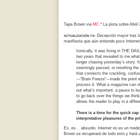
Tapa Brown via
MC.*
La pista sobre Abril
Decepción mayor tras l
ACTUALIZACIÓN 7/3:
manifiesta que aún entiende poco Internet
Ironically, it was living in THE DA
two years that revealed to me what
longer chasing yesterday’s story. It
seemingly passed, or resetting the
that connects the crackling, conf
—“Brain Freeze”—made the point exac
process it. What a magazine can offe
out what’s important, a pause to le
to go back over the things we thi
allows the reader to play in a differ
There is a time for the quick za
interpretative pleasures of the pr
Es, es… absurdo. Internet no es un medi
Brown se recuperará de todo esto y hará 