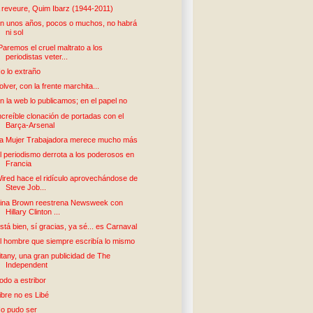
 reveure, Quim Ibarz (1944-2011)
n unos años, pocos o muchos, no habrá
ni sol
Paremos el cruel maltrato a los
periodistas veter...
o lo extraño
olver, con la frente marchita...
n la web lo publicamos; en el papel no
ncreíble clonación de portadas con el
Barça-Arsenal
a Mujer Trabajadora merece mucho más
l periodismo derrota a los poderosos en
Francia
ired hace el ridículo aprovechándose de
Steve Job...
ina Brown reestrena Newsweek con
Hillary Clinton ...
stá bien, sí gracias, ya sé... es Carnaval
l hombre que siempre escribía lo mismo
itany, una gran publicidad de The
Independent
odo a estribor
ibre no es Libé
o pudo ser