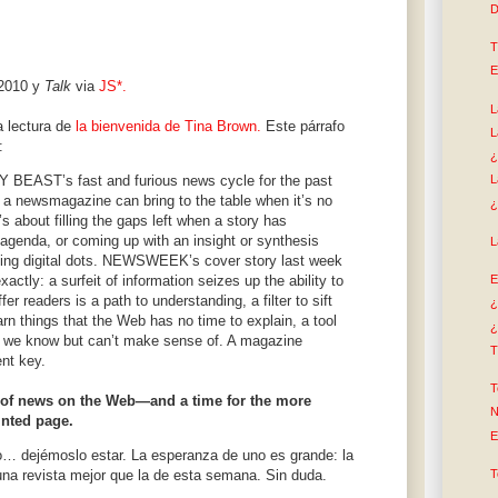
D
T
E
 2010 y
Talk
via
JS*.
L
a lectura de
la bienvenida de Tina Brown.
Este párrafo
L
:
¿
ILY BEAST’s fast and furious news cycle for the past
L
 a newsmagazine can bring to the table when it’s no
¿
’s about filling the gaps left when a story has
 agenda, or coming up with an insight or synthesis
L
using digital dots. NEWSWEEK’s cover story last week
E
tly: a surfeit of information seizes up the ability to
r readers is a path to understanding, a filter to sift
¿
arn things that the Web has no time to explain, a tool
¿
nk we know but can’t make sense of. A magazine
T
ent key.
T
p of news on the Web—and a time for the more
N
inted page.
E
o… dejémoslo estar. La esperanza de uno es grande: la
T
una revista mejor que la de esta semana. Sin duda.