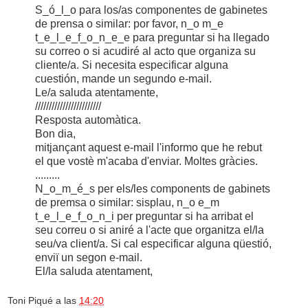
S_ó_l_o para los/as componentes de gabinetes
de prensa o similar: por favor, n_o m_e
t_e_l_e_f_o_n_e_e para preguntar si ha llegado
su correo o si acudiré al acto que organiza su
cliente/a. Si necesita especificar alguna
cuestión, mande un segundo e-mail.
Le/a saluda atentamente,
////////////////////////
Resposta automàtica.
Bon dia,
mitjançant aquest e-mail l'informo que he rebut
el que vostè m'acaba d'enviar. Moltes gràcies.
.........
N_o_m_é_s per els/les components de gabinets
de premsa o similar: sisplau, n_o e_m
t_e_l_e_f_o_n_i per preguntar si ha arribat el
seu correu o si aniré a l'acte que organitza el/la
seu/va client/a. Si cal especificar alguna qüestió,
enviï un segon e-mail.
El/la saluda atentament,
Toni Piqué
a las
14:20