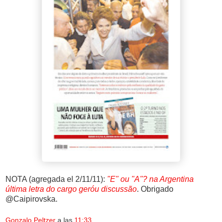
NOTA (agregada el 2/11/11):
"E" ou "A"? na Argentina
última letra do cargo geróu discussão
. Obrigado
@Caipirovska.
Gonzalo Peltzer
a las
11:33