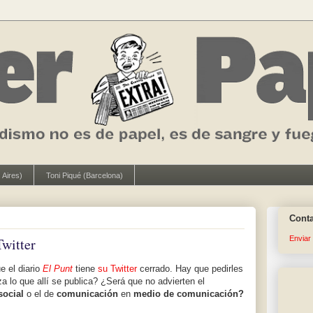
 Aires)
Toni Piqué (Barcelona)
Cont
Enviar
Twitter
e el diario
El Punt
tiene
su Twitter
cerrado. Hay que pedirles
 lo que allí se publica? ¿Será que no advierten el
social
o el de
comunicación
en
medio de comunicación?