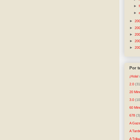
►
►
►
20
►
20
►
20
►
20
►
20
Por 
¡Hola!
2.0
(31
20 Min
3.0
(10
60 Min
678
(3
A Gaze
A Tard
A Trib