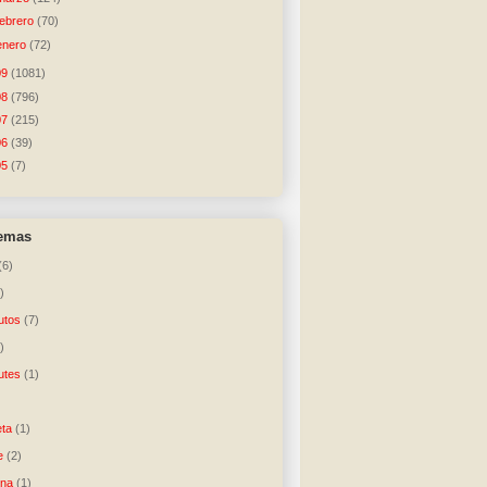
febrero
(70)
enero
(72)
09
(1081)
08
(796)
07
(215)
06
(39)
05
(7)
temas
(6)
)
utos
(7)
)
utes
(1)
)
ta
(1)
e
(2)
una
(1)