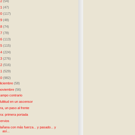
22
(54)
21
(47)
20
(117)
19
(48)
18
(74)
17
(78)
16
(113)
15
(115)
14
(224)
13
(276)
12
(516)
11
(529)
10
(982)
diciembre
(58)
noviembre
(56)
ampo contrario
ultitud en un ascensor
ra, un paso al frente
ra: primera portada
ervios
añana con más fuerza... y pasado... y
así...