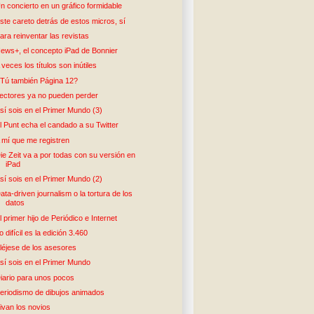
n concierto en un gráfico formidable
ste careto detrás de estos micros, sí
ara reinventar las revistas
ews+, el concepto iPad de Bonnier
 veces los títulos son inútiles
Tú también Página 12?
ectores ya no pueden perder
sí sois en el Primer Mundo (3)
l Punt echa el candado a su Twitter
 mí que me registren
ie Zeit va a por todas con su versión en
iPad
sí sois en el Primer Mundo (2)
ata-driven journalism o la tortura de los
datos
l primer hijo de Periódico e Internet
o difícil es la edición 3.460
léjese de los asesores
sí sois en el Primer Mundo
iario para unos pocos
eriodismo de dibujos animados
ivan los novios