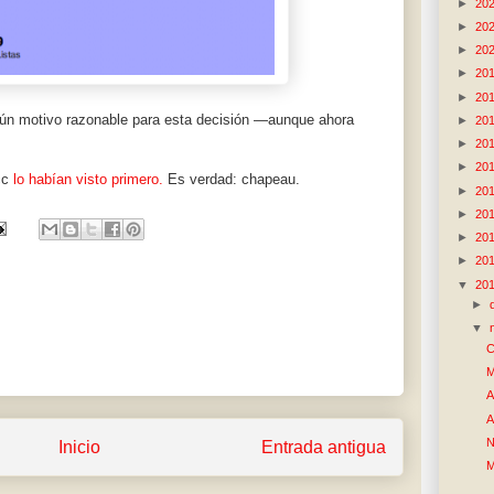
►
20
►
20
►
20
►
20
►
20
gún motivo razonable para esta decisión —aunque ahora
►
20
►
20
►
20
cc
lo habían visto primero.
Es verdad: chapeau.
►
20
►
20
►
20
►
20
▼
20
►
▼
C
M
A
A
N
Inicio
Entrada antigua
M