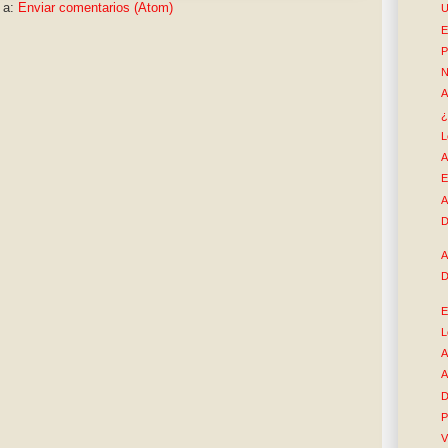
 a:
Enviar comentarios (Atom)
U
E
P
N
A
¿
L
A
E
A
D
A
D
E
L
A
A
D
P
V