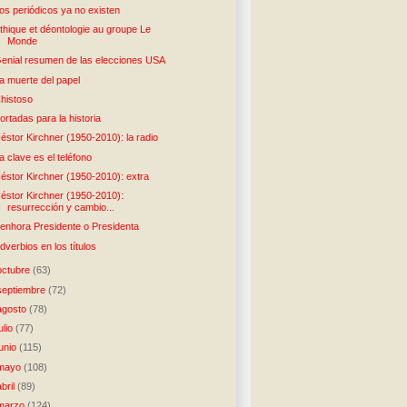
os periódicos ya no existen
thique et déontologie au groupe Le
Monde
enial resumen de las elecciones USA
a muerte del papel
histoso
ortadas para la historia
éstor Kirchner (1950-2010): la radio
a clave es el teléfono
éstor Kirchner (1950-2010): extra
éstor Kirchner (1950-2010):
resurrección y cambio...
enhora Presidente o Presidenta
dverbios en los títulos
octubre
(63)
septiembre
(72)
agosto
(78)
julio
(77)
junio
(115)
mayo
(108)
abril
(89)
marzo
(124)