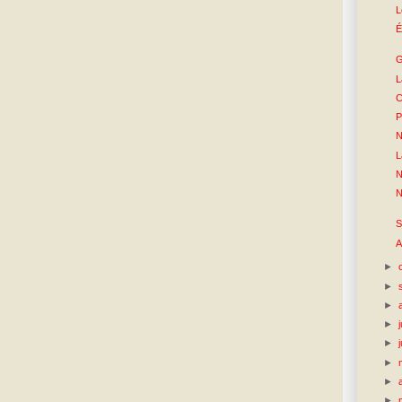
L
É
G
L
C
P
N
L
N
N
S
A
►
►
►
►
►
►
►
►