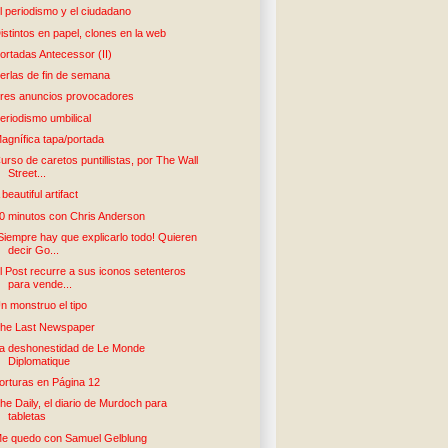
l periodismo y el ciudadano
istintos en papel, clones en la web
ortadas Antecessor (II)
erlas de fin de semana
res anuncios provocadores
eriodismo umbilical
agnífica tapa/portada
urso de caretos puntillistas, por The Wall
Street...
 beautiful artifact
0 minutos con Chris Anderson
Siempre hay que explicarlo todo! Quieren
decir Go...
l Post recurre a sus iconos setenteros
para vende...
n monstruo el tipo
he Last Newspaper
a deshonestidad de Le Monde
Diplomatique
orturas en Página 12
he Daily, el diario de Murdoch para
tabletas
e quedo con Samuel Gelblung