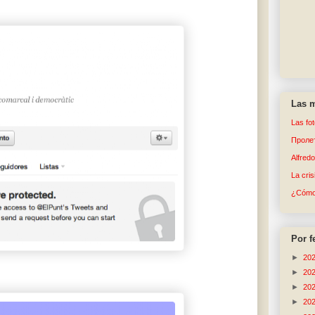
Las m
Las fo
Пролет
Alfred
La cri
¿Cómo 
Por f
►
20
►
20
►
20
►
20