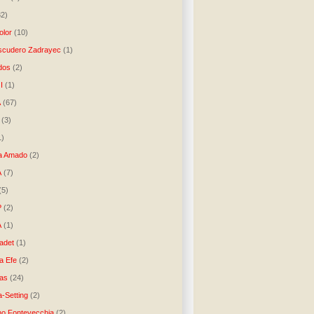
32)
lor
(10)
scudero Zadrayec
(1)
dos
(2)
I
(1)
A
(67)
(3)
1)
a Amado
(2)
A
(7)
(5)
P
(2)
A
(1)
ladet
(1)
a Efe
(2)
as
(24)
-Setting
(2)
no Fontevecchia
(2)