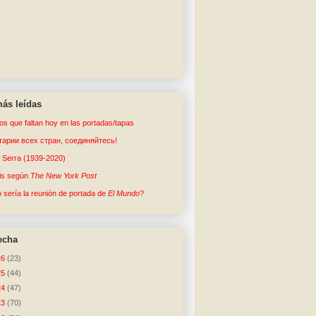
ás leídas
tos que faltan hoy en las portadas/tapas
арии всех стран, соединяйтесь!
o Serra (1939-2020)
sis según
The New York Post
sería la reunión de portada de
El Mundo
?
echa
26
(23)
25
(44)
24
(47)
23
(70)