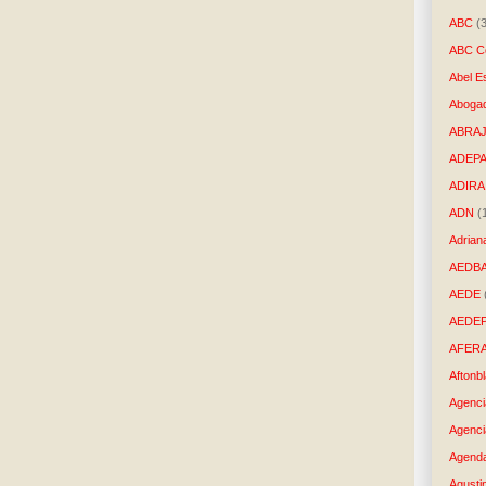
ABC
(
ABC Co
Abel E
Aboga
ABRAJ
ADEP
ADIRA
ADN
(
Adrian
AEDB
AEDE
AEDE
AFER
Aftonb
Agenci
Agenci
Agenda
Agusti