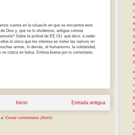
E
L
A
N
darnos cuenta en la situacón en que se encuentra este
E
de Dios y, que no lo olvidemos, antigua colonia
emoria? Sobre la actitud de EE.UU. qué decir, a nadie
D
ellos lo único que les interesa es meter las narices en
P
muchas armas, lo demás, el humanismo, la solidaridad,
Q
e no cotiza en bolsa. Enhora buena por tu comentario.
M
E
P
Y
L
T
E
Inicio
Entrada antigua
E
M
 a:
Enviar comentarios (Atom)
¿
¿
L