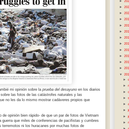
►
20
►
20
►
20
►
20
►
20
►
20
►
20
►
20
►
20
►
20
►
20
►
20
▼
20
►
►
ambié mi opinión sobre la
prueba del desayuno
en los diarios
►
sobre las fotos de las catástrofes naturales y las
►
que no les da lo mismo mostrar cadáveres propios que
►
►
 de opinión bien rápido- de que un par de fotos de Vietnam
►
a guerra que miles de conferencias de pacifistas y cumbres
►
os terremotos ni los huracanes por muchas fotos de
►