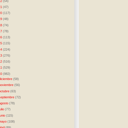
22
(54)
21
(47)
20
(117)
19
(48)
18
(74)
17
(78)
16
(113)
15
(115)
14
(224)
13
(276)
12
(516)
11
(529)
10
(982)
diciembre
(58)
noviembre
(56)
octubre
(63)
septiembre
(72)
agosto
(78)
julio
(77)
junio
(115)
mayo
(108)
abril
(89)