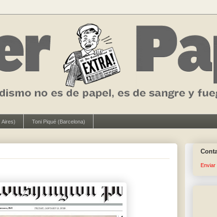
 Aires)
Toni Piqué (Barcelona)
Cont
Enviar