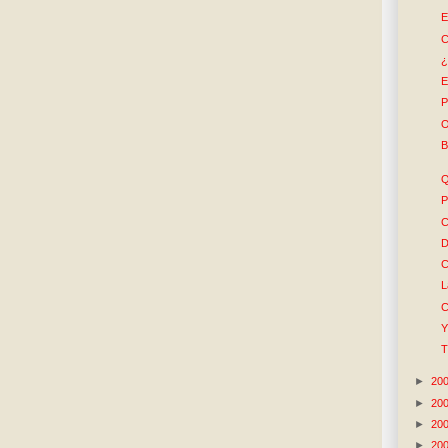
E
C
¿
E
P
O
B
Q
P
C
D
C
L
C
Y
T
►
20
►
20
►
20
►
20