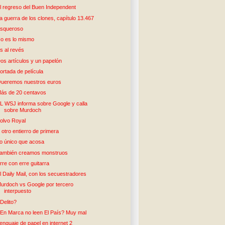
l regreso del Buen Independent
a guerra de los clones, capítulo 13.467
squeroso
o es lo mismo
s al revés
os artículos y un papelón
ortada de película
ueremos nuestros euros
ás de 20 centavos
L WSJ informa sobre Google y calla
sobre Murdoch
olvo Royal
 otro entierro de primera
o único que acosa
ambién creamos monstruos
rre con erre guitarra
l Daily Mail, con los secuestradores
urdoch vs Google por tercero
interpuesto
Delito?
En Marca no leen El País? Muy mal
enguaje de papel en internet 2