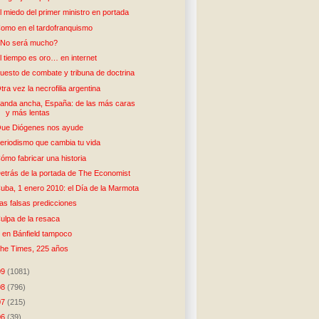
l miedo del primer ministro en portada
omo en el tardofranquismo
No será mucho?
l tiempo es oro… en internet
uesto de combate y tribuna de doctrina
tra vez la necrofilia argentina
anda ancha, España: de las más caras
y más lentas
ue Diógenes nos ayude
eriodismo que cambia tu vida
ómo fabricar una historia
etrás de la portada de The Economist
uba, 1 enero 2010: el Día de la Marmota
as falsas predicciones
ulpa de la resaca
 en Bánfield tampoco
he Times, 225 años
09
(1081)
08
(796)
07
(215)
06
(39)