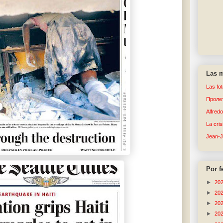
Las m
Las fo
Пролет
Alfred
La cri
Jean-
Por f
►
20
►
20
►
20
►
20