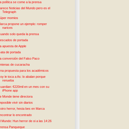
a política se come a la prensa
arece Noticias del Mundo pero es el
Telegraph
úper momios
arca propone un ejemplo: romper
narices
uando solo queda la prensa
escados de portada
a apuesta de Apple
ata de portada
a conversión del Falso Paco
ntenas de cucaracha
na propuesta para los académicos
oy le toca a As: lo abalan porque
renueba
uardian: €220mil en un mes con su
iPhone app
e Monde tiene directora
mposible vivir sin diarios
otro herror, hesta bes en Marca
ncontrar lo encontrado
l Mundo: Hun herror de oi a las 14:26
rensa Panqueque