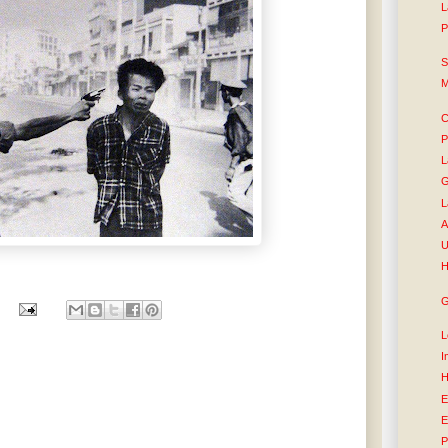
L
P
S
M
C
P
L
G
L
A
U
H
G
L
I
H
E
E
P