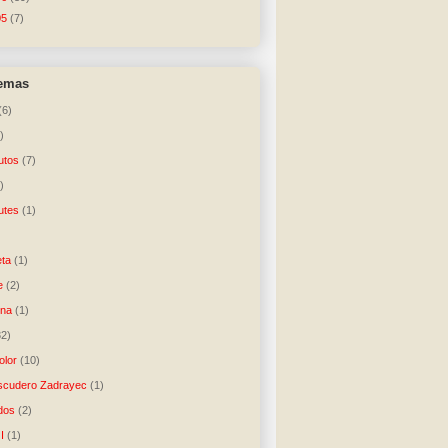
05
(7)
temas
(6)
)
utos
(7)
)
utes
(1)
)
ta
(1)
e
(2)
una
(1)
32)
lor
(10)
scudero Zadrayec
(1)
dos
(2)
I
(1)