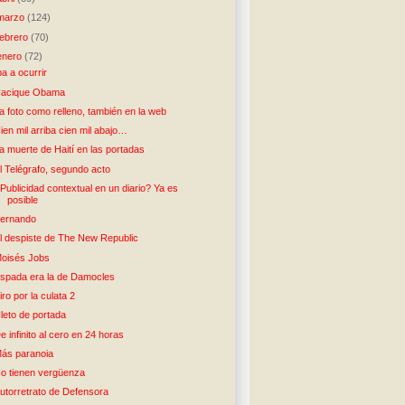
marzo
(124)
febrero
(70)
enero
(72)
ba a ocurrir
acique Obama
a foto como relleno, también en la web
ien mil arriba cien mil abajo…
a muerte de Haití en las portadas
l Telégrafo, segundo acto
Publicidad contextual en un diario? Ya es
posible
ernando
l despiste de The New Republic
oisés Jobs
spada era la de Damocles
iro por la culata 2
leto de portada
e infinito al cero en 24 horas
ás paranoia
o tienen vergüenza
utorretrato de Defensora