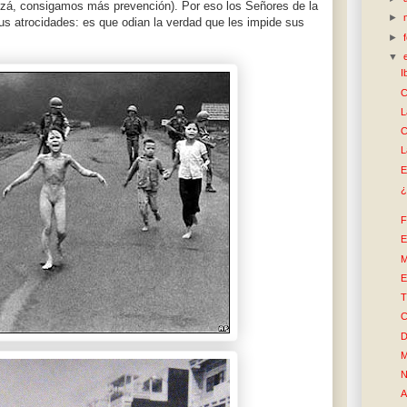
zá, consigamos más prevención). Por eso los Señores de la
►
sus atrocidades: es que odian la verdad que les impide sus
►
▼
I
C
L
C
L
E
¿
F
E
M
E
T
C
D
M
N
A