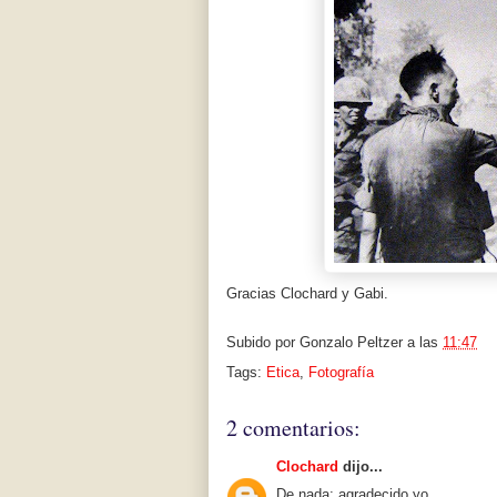
Gracias Clochard y Gabi.
Subido por
Gonzalo Peltzer
a las
11:47
Tags:
Etica
,
Fotografía
2 comentarios:
Clochard
dijo...
De nada; agradecido yo.