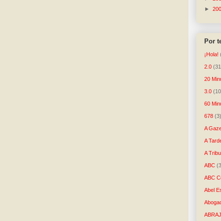
►
20
Por 
¡Hola!
2.0
(31
20 Min
3.0
(10
60 Min
678
(3
A Gaze
A Tard
A Trib
ABC
(
ABC Co
Abel E
Aboga
ABRAJ