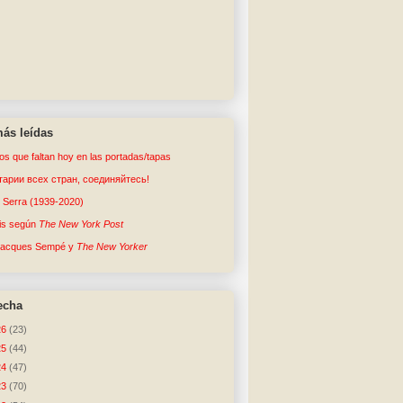
ás leídas
tos que faltan hoy en las portadas/tapas
арии всех стран, соединяйтесь!
o Serra (1939-2020)
sis según
The New York Post
Jacques Sempé y
The New Yorker
echa
26
(23)
25
(44)
24
(47)
23
(70)