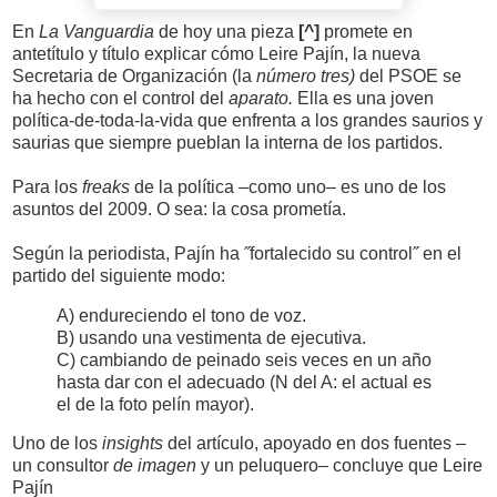
En
La Vanguardia
de hoy una pieza
[^]
promete en
antetítulo y título explicar cómo Leire Pajín, la nueva
Secretaria de Organización (la
número tres)
del PSOE se
ha hecho con el control del
aparato.
Ella es una joven
política-de-toda-la-vida que enfrenta a los grandes saurios y
saurias que siempre pueblan la interna de los partidos.
Para los
freaks
de la política –como uno– es uno de los
asuntos del 2009. O sea: la cosa prometía.
Según la periodista, Pajín ha ˝fortalecido su control˝ en el
partido del siguiente modo:
A) endureciendo el tono de voz.
B) usando una vestimenta de ejecutiva.
C) cambiando de peinado seis veces en un año
hasta dar con el adecuado (N del A: el actual es
el de la foto pelín mayor).
Uno de los
insights
del artículo, apoyado en dos fuentes –
un consultor
de imagen
y un peluquero– concluye que Leire
Pajín