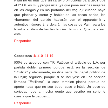
Pajín no es más que un cartel promocional para decir que
el PSOE es muy progresista (ya que pone muchas mujeres
en los cargos y en las portadas del Vogue): cuando haya
que pinchar y cortar y hablar de las cosas serias, los
«barones» del partido hablarán con el apparatchik y
auténtico número 2, y dejarán las cosas de Pajín para los
frívolos análisis de las tendencias de moda. Que para eso
está.
Responder
Cossetana
4/1/10, 11:19
!00% de acuerdo con TP. Patético el artículo de L.V. por
partida doble: primero porque está en la sección de
"Política" y obviamente, no dice nada del papel político de
la Pajín; segundo, porque si se incluyese en una sección
llamada "Estilismo", la cosa tambien pincha porque no
aporta nada que no sea bobo, soso e inútil. Un poco de
seriedad, que a mucha gente que escribe en serio le
cuesta que le paguen...
Responder