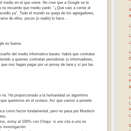
el medio en el que viene. No creo que a Google se le
 no recuerdo que medio yanki: "¿Qué vais a cerrar al
S
acedlo ya". Todo el mundo se queja de los agregadores,
B
arse de ellos, pocos (o nadie) lo hace...
L
L
¿
gle es buena.
L
 sueño del medio informativo barato: habrá que contratar
E
ntenido a quienes contratan periodistas (o informadores,
 que nos hagan pagar por un jersey de lana y sí por las
P
L
P
B
 no. Ha proporcionado a la humanidad un algorritmo
¿
 lo que queremos en el océano. Así que vamos a ponerle
L
P
stica como factor fundamental, pero no pasa por Murdoch
L
tes,
bros, estoy al 100% con Chiqui: si uno cita a uno es
E
es investigación.