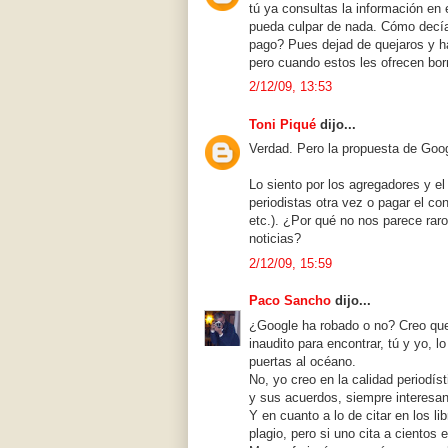
tú ya consultas la información en 
pueda culpar de nada. Cómo decía
pago? Pues dejad de quejaros y h
pero cuando estos les ofrecen borr
2/12/09, 13:53
Toni Piqué
dijo...
Verdad. Pero la propuesta de Goo
Lo siento por los agregadores y el
periodistas otra vez o pagar el co
etc.). ¿Por qué no nos parece raro
noticias?
2/12/09, 15:59
Paco Sancho
dijo...
¿Google ha robado o no? Creo que
inaudito para encontrar, tú y yo,
puertas al océano.
No, yo creo en la calidad periodí
y sus acuerdos, siempre interesan
Y en cuanto a lo de citar en los li
plagio, pero si uno cita a cientos 