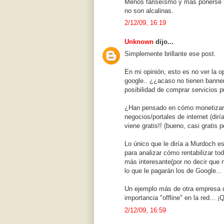
Menos fariseísmo y más ponerse la
no son alcalinas.
2/12/09, 16:19
Unknown
dijo...
Simplemente brillante ese post.
En mi opinión, esto es no ver la op
google.. ¿¿acaso no tienen banner
posibilidad de comprar servicios p
¿Han pensado en cómo monetizar 
negocios/portales de internet (dir
viene gratis!! (bueno, casi gratis
Lo único que le diría a Murdoch es
para analizar cómo rentabilizar t
más interesante(por no decir que 
lo que le pagarán los de Google...
Un ejemplo más de otra empresa q
importancia "offline" en la red... ¡
2/12/09, 16:59