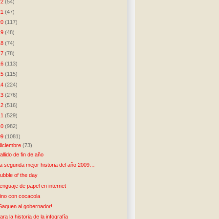
22
(54)
21
(47)
20
(117)
19
(48)
18
(74)
17
(78)
16
(113)
15
(115)
14
(224)
13
(276)
12
(516)
11
(529)
10
(982)
09
(1081)
diciembre
(73)
allido de fin de año
a segunda mejor historia del año 2009…
ubble of the day
enguaje de papel en internet
ino con cocacola
Saquen al gobernador!
ara la historia de la infografía