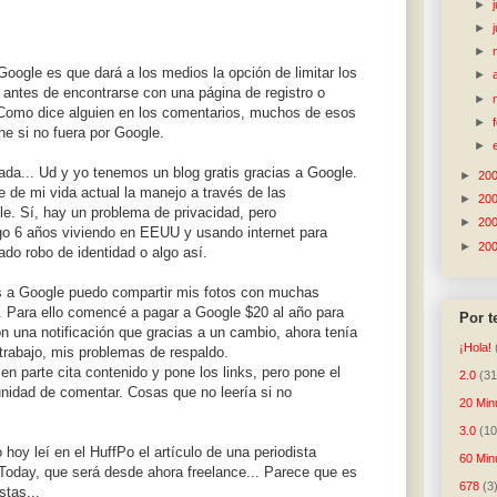
►
►
►
Google es que dará a los medios la opción de limitar los
►
antes de encontrarse con una página de registro o
►
. Como dice alguien en los comentarios, muchos de esos
►
ine si no fuera por Google.
►
da... Ud y yo tenemos un blog gratis gracias a Google.
►
20
 de mi vida actual la manejo a través de las
►
20
e. Sí, hay un problema de privacidad, pero
►
20
o 6 años viviendo en EEUU y usando internet para
►
20
do robo de identidad o algo así.
as a Google puedo compartir mis fotos con muchas
l. Para ello comencé a pagar a Google $20 al año para
Por 
on una notificación que gracias a un cambio, ahora tenía
¡Hola!
 trabajo, mis problemas de respaldo.
n parte cita contenido y pone los links, pero pone el
2.0
(31
unidad de comentar. Cosas que no leería si no
20 Min
3.0
(10
hoy leí en el HuffPo el artículo de una periodista
60 Min
oday, que será desde ahora freelance... Parece que es
678
(3
stas...