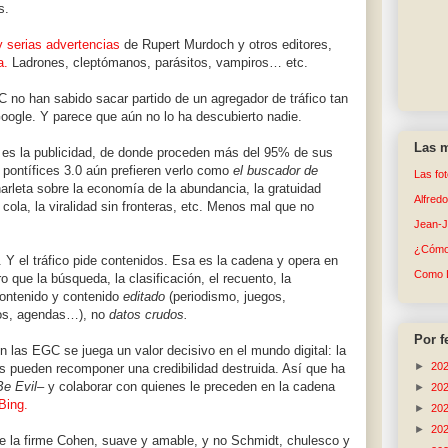
s.
 serias advertencias
de Rupert Murdoch y otros editores,
a.
Ladrones, cleptómanos, parásitos, vampiros… etc.
 no han sabido sacar partido de un agregador de tráfico tan
oogle. Y parece que aún no lo ha descubierto nadie.
Las m
o es la publicidad, de donde proceden más del 95% de sus
s pontífices 3.0 aún prefieren verlo como
el buscador de
Las fo
rleta sobre la economía de la abundancia, la gratuidad
Alfred
a cola, la viralidad sin fronteras, etc. Menos mal que no
Jean-
¿Cómo 
. Y el tráfico pide contenidos. Esa es la cadena y opera en
Como 
o que la búsqueda, la clasificación, el recuento, la
ontenido y contenido
editado
(periodismo, juegos,
ibros, agendas…), no
datos crudos.
Por f
 las EGC se juega un valor decisivo en el mundo digital: la
►
20
es pueden recomponer una credibilidad destruida. Así que ha
Be Evil–
y colaborar con quienes le preceden en la cadena
►
20
Bing.
►
20
►
20
re la firme Cohen, suave y amable, y no Schmidt, chulesco y