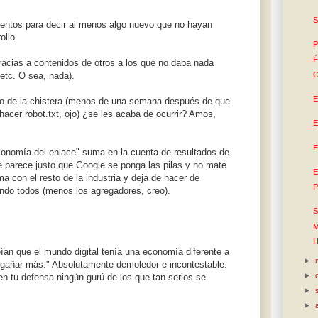
S
ientos para decir al menos algo nuevo que no hayan
ollo.
P
É
gracias a contenidos de otros a los que no daba nada
etc. O sea, nada).
G
E
do de la chistera (menos de una semana después de que
cer robot.txt, ojo) ¿se les acaba de ocurrir? Amos,
E
E
onomía del enlace" suma en la cuenta de resultados de
 parece justo que Google se ponga las pilas y no mate
E
 con el resto de la industria y deja de hacer de
P
ndo todos (menos los agregadores, creo).
S
M
H
ían que el mundo digital tenía una economía diferente a
►
ngañar más." Absolutamente demoledor e incontestable.
►
en tu defensa ningún gurú de los que tan serios se
►
►