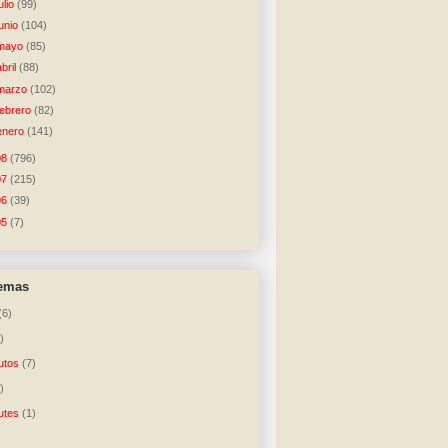
julio
(99)
junio
(104)
mayo
(85)
abril
(88)
marzo
(102)
febrero
(82)
enero
(141)
08
(796)
07
(215)
06
(39)
05
(7)
temas
(6)
)
utos
(7)
)
utes
(1)
)