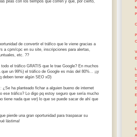
s pilas con los tiempos que corren y que, por cierto,
P
M
P
C
P
C
ortunidad de convertir el tráfico que le viene gracias a
s a cpm/cpc en su site, inscripciones para alertas,
V
untuales, etc. ??
E
todo el tráfico GRATIS que le trae Google? En muchos
L
ía que un 99%) el tráfico de Google es más del 80%... ¡¡y
D
 pq deben tener algún SEO xD)
T
: ¿Se ha planteado fichar a alguien bueno de internet
E
odo ese tráfico? Lo digo pq estoy seguro que sería mucho
E
no tiene nada que ver) lo que se puede sacar de ahí que
F
E
ue pierde una gran oportunidad para traspasar su
Qué lástima!
I
E
A