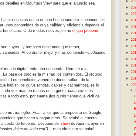
►
20
los detalles en Mountain View para que el anuncio sea
►
20
►
20
 hacer negocios como se han hecho siempre: cubriendo los
►
20
itar unos contenidos de cuya calidad y eficiencia depende el
►
20
 los beneficios. O de modos nuevos, como
el que propone
►
20
►
20
►
20
o son suyos– y tampoco tiene nada que temer,
C saneadas. Al contrario: mejor y más contenido
–ciudadano
►
20
►
20
►
20
l mundo digital tenía una economía diferente a la
►
20
. La base de todo es la misma: los contenidos. El
recurso
►
20
ción. Los beneficios vienen de donde solían: de la
▼
20
 que hablan los gurús (ondas, cables y cacharritos), es lo
, cada vez más en manos de la gente, cada vez más
▼
ias a todo esto, por suerte (los gurús tienen que vivir de
F
L
B
es como
Huffington Post,
a los que la propuesta de Google
L
contenidos que hacen y pagan otros. Se acabó el cuento
V
r a costa de terceros. Después del
show
de Arianna ayer en
¡
onales dejen de lloriquear")
… menudo susto se habrá
P