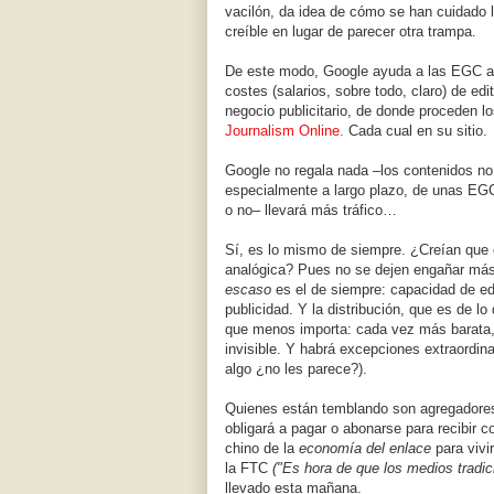
vacilón, da idea de cómo se han cuidado 
creíble en lugar de parecer otra trampa.
De este modo, Google ayuda a las EGC a
costes (salarios, sobre todo, claro) de ed
negocio publicitario, de donde proceden
Journalism Online.
Cada cual en su sitio.
Google no regala nada –los contenidos n
especialmente a largo plazo, de unas EG
o no– llevará más tráfico…
Sí, es lo mismo de siempre. ¿Creían que e
analógica? Pues no se dejen engañar más
escaso
es el de siempre: capacidad de edi
publicidad. Y la distribución, que es de lo
que menos importa: cada vez más barata
invisible. Y habrá excepciones extraordinar
algo ¿no les parece?).
Quienes están temblando son agregador
obligará a pagar o abonarse para recibir 
chino de la
economía del enlace
para vivi
la FTC
("Es hora de que los medios tradici
llevado esta mañana.