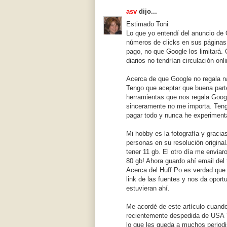
asv
dijo...
Estimado Toni
Lo que yo entendí del anuncio de 
números de clicks en sus páginas 
pago, no que Google los limitará
diarios no tendrían circulación onl
Acerca de que Google no regala na
Tengo que aceptar que buena parte
herramientas que nos regala Googl
sinceramente no me importa. Teng
pagar todo y nunca he experimenta
Mi hobby es la fotografía y graci
personas en su resolución origina
tener 11 gb. El otro día me enviar
80 gb! Ahora guardo ahí email del
Acerca del Huff Po es verdad que e
link de las fuentes y nos da oport
estuvieran ahí.
Me acordé de este artículo cuando 
recientemente despedida de USA T
lo que les queda a muchos periodi