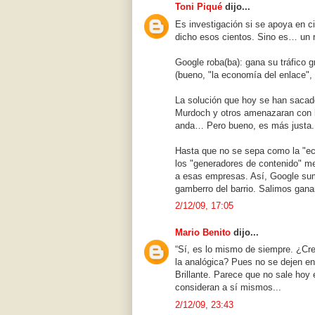
Toni Piqué
dijo...
Es investigación si se apoya en c
dicho esos cientos. Sino es… un r
Google roba(ba): gana su tráfico 
(bueno, "la economía del enlace", 
La solución que hoy se han saca
Murdoch y otros amenazaran con ha
anda… Pero bueno, es más justa.
Hasta que no se sepa como la "ec
los "generadores de contenido" me
a esas empresas. Así, Google suma
gamberro del barrio. Salimos gana
2/12/09, 17:05
Mario Benito
dijo...
“Sí, es lo mismo de siempre. ¿Cre
la analógica? Pues no se dejen e
Brillante. Parece que no sale hoy 
consideran a sí mismos...
2/12/09, 23:43