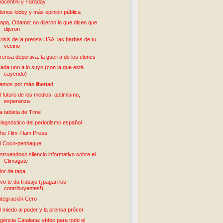
iacentini y Faraday
enos lobby y más opinión pública
apa, Obama: no dijeron lo que dicen que
dijeron
risis de la prensa USA: las barbas de tu
vecino
rensa deportiva: la guerra de los clones
ada uno a lo suyo (con la que está
cayendo)
amos por más libertad
l futuro de los medios: optimismo,
esperanza
a tableta de Time
iagnóstico del periodismo español
he Flim-Flam Press
l Coco-penhague
struendoso silencio informativo sobre el
Climagate
lor de tapa
vo te da trabajo (¡pagan los
contribuyentes!)
ntegración Cero
l miedo al poder y la prensa prócer
gència Catalana: vídeo para todo el