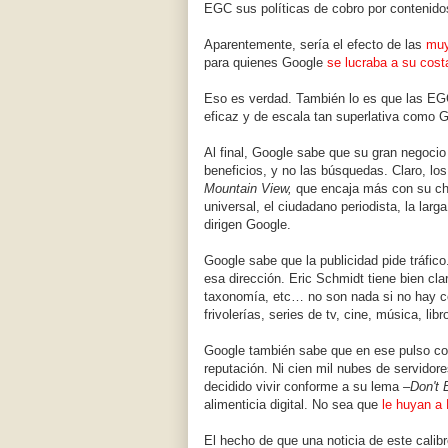
EGC sus políticas de cobro por contenido
Aparentemente, sería el efecto de las
muy
para quienes Google
se lucraba a su cost
Eso es verdad. También lo es que las EGC
eficaz y de escala tan superlativa como G
Al final, Google sabe que su gran negoci
beneficios, y no las búsquedas. Claro, lo
Mountain View,
que encaja más con su cha
universal, el ciudadano periodista, la larg
dirigen Google.
Google sabe que la publicidad pide tráfico
esa dirección. Eric Schmidt tiene bien clar
taxonomía, etc… no son nada si no hay c
frivolerías, series de tv, cine, música, l
Google también sabe que en ese pulso con
reputación. Ni cien mil nubes de servidor
decidido vivir conforme a su lema
–Don't 
alimenticia digital. No sea que
le huyan a
El hecho de que una noticia de este calib