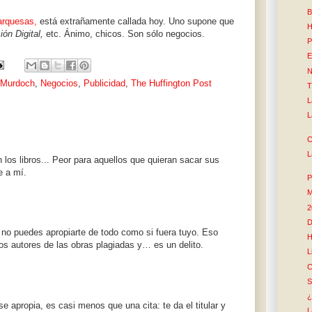
B
rquesas,
está extrañamente callada hoy. Uno supone que
H
ón Digital,
etc. Ánimo, chicos. Son sólo negocios.
P
E
N
Murdoch
,
Negocios
,
Publicidad
,
The Huffington Post
T
L
L
C
L
 los libros... Peor para aquellos que quieran sacar sus
e a mí.
P
M
2
D
no puedes apropiarte de todo como si fuera tuyo. Eso
H
os autores de las obras plagiadas y… es un delito.
L
C
S
¿
 apropia, es casi menos que una cita: te da el titular y
L