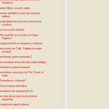
Gobierno
anta Hillary, ora pro nobis
onnier también va por las revistas-
tableta
a identidad borrosa de la prensa de
Londres
a Corrección del Año
Por qué ED no escribe en Paper
Papers?
a Agencia Efe no respeta su historia
lecciones en Chile: Faltaba la mejor
portada
eriodismo gubernamental 2
as portadas de la década según AdAge
eriodismo gubernamental
uenísimos anuncios de The Times of
India
Periodismo o histeria?
'Osservatore del Clima
eriodismo de anticipación IV
a crisis de la crisis de la prensa
española
l papel del papel, todavía