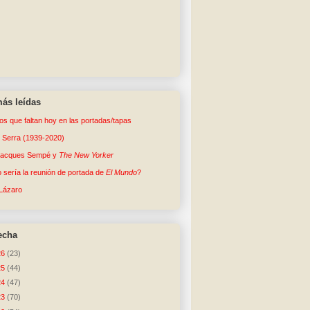
ás leídas
tos que faltan hoy en las portadas/tapas
o Serra (1939-2020)
Jacques Sempé y
The New Yorker
sería la reunión de portada de
El Mundo
?
Lázaro
echa
26
(23)
25
(44)
24
(47)
23
(70)