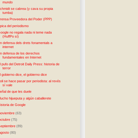
mundo
chmidt se cabrea (y cava su propia
tumba)
rensa Proveedora del Poder (PPP)
pica del periodismo
oogle no regala nada ni teme nada
(HuffPo sí)
n defensa dels drets fonamentals a
internet
n defensa de los derechos
fundamentales en Internet
l pufo del Detroit Daily Press: historia de
terror
l gobierno dice, el gobierno dice
oli se hace pasar por periodista: al revés
sí vale
eñal de que les duele
ucho hijueputa y algún caballerete
istoria de Google
noviembre
(63)
octubre
(75)
septiembre
(89)
agosto
(80)