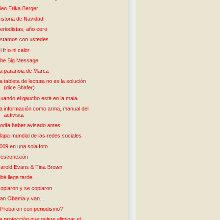
ien Erika Berger
istoria de Navidad
eriodistas, año cero
stamos con ustedes
i frío ni calor
he Big Message
a paranoia de Marca
a tableta de lectura no es la solución
(dice Shafer)
uando el gaucho está en la mala
a información como arma, manual del
activista
odía haber avisado antes
apa mundial de las redes sociales
009 en una sola foto
esconexión
arold Evans & Tina Brown
ibé llega tarde
opiaron y se copiaron
an Obama y van...
Probaron con periodismo?
a protección que quiere eliminar el