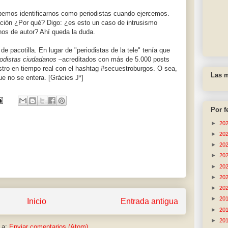
bemos identificarnos como periodistas cuando ejercemos.
ación ¿Por qué? Digo: ¿es esto un caso de intrusismo
hos de autor? Ahí queda la duda.
 pacotilla. En lugar de "periodistas de la tele" tenía que
iodistas ciudadanos
–acreditados con más de 5.000 posts
stro en tiempo real con el hashtag #secuestroburgos. O sea,
Las m
ue no se entera. [Gràcies J*]
Por f
►
20
►
20
►
20
►
20
►
20
►
20
►
20
►
20
Inicio
Entrada antigua
►
20
►
20
 a:
Enviar comentarios (Atom)