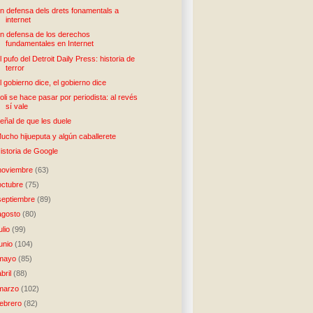
n defensa dels drets fonamentals a
internet
n defensa de los derechos
fundamentales en Internet
l pufo del Detroit Daily Press: historia de
terror
l gobierno dice, el gobierno dice
oli se hace pasar por periodista: al revés
sí vale
eñal de que les duele
ucho hijueputa y algún caballerete
istoria de Google
noviembre
(63)
octubre
(75)
septiembre
(89)
agosto
(80)
julio
(99)
junio
(104)
mayo
(85)
abril
(88)
marzo
(102)
febrero
(82)