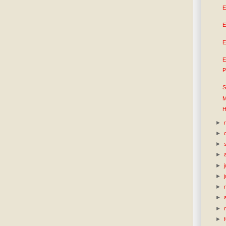
E
E
E
E
P
S
M
H
►
►
►
►
►
►
►
►
►
►