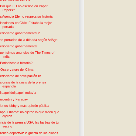
Por qué ED no escribe en Paper
Papers?
a Agencia Efe no respeta su historia
lecciones en Chile: Faltaba la mejor
portada
eriodismo gubernamental 2
as portadas de la década según AdAge
eriodismo gubernamental
uenísimos anuncios de The Times of
India
Periodismo o histeria?
'Osservatore del Clima
eriodismo de anticipación IV
a crisis de la crisis de la prensa
española
l papel del papel, todavía
iacentini y Faraday
enos lobby y más opinión pública
apa, Obama: no dijeron lo que dicen que
dijeron
risis de la prensa USA: las barbas de tu
vecino
rensa deportiva: la guerra de los clones