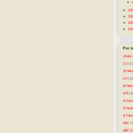
►
►
20
►
20
►
20
►
20
Por 
¡Hola!
2.0
(31
20 Min
3.0
(10
60 Min
678
(3
A Gaze
A Tard
A Trib
ABC
(
ABC Co