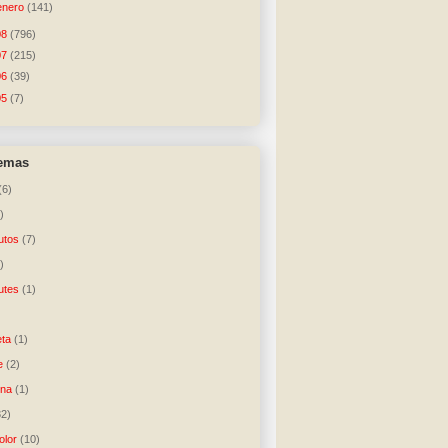
enero
(141)
08
(796)
07
(215)
06
(39)
05
(7)
temas
(6)
)
utos
(7)
)
utes
(1)
)
ta
(1)
e
(2)
una
(1)
32)
lor
(10)