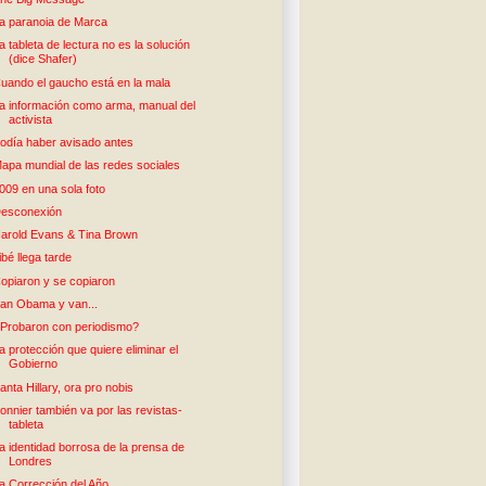
a paranoia de Marca
a tableta de lectura no es la solución
(dice Shafer)
uando el gaucho está en la mala
a información como arma, manual del
activista
odía haber avisado antes
apa mundial de las redes sociales
009 en una sola foto
esconexión
arold Evans & Tina Brown
ibé llega tarde
opiaron y se copiaron
an Obama y van...
Probaron con periodismo?
a protección que quiere eliminar el
Gobierno
anta Hillary, ora pro nobis
onnier también va por las revistas-
tableta
a identidad borrosa de la prensa de
Londres
a Corrección del Año