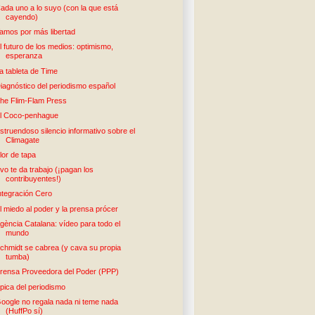
ada uno a lo suyo (con la que está
cayendo)
amos por más libertad
l futuro de los medios: optimismo,
esperanza
a tableta de Time
iagnóstico del periodismo español
he Flim-Flam Press
l Coco-penhague
struendoso silencio informativo sobre el
Climagate
lor de tapa
vo te da trabajo (¡pagan los
contribuyentes!)
ntegración Cero
l miedo al poder y la prensa prócer
gència Catalana: vídeo para todo el
mundo
chmidt se cabrea (y cava su propia
tumba)
rensa Proveedora del Poder (PPP)
pica del periodismo
oogle no regala nada ni teme nada
(HuffPo sí)