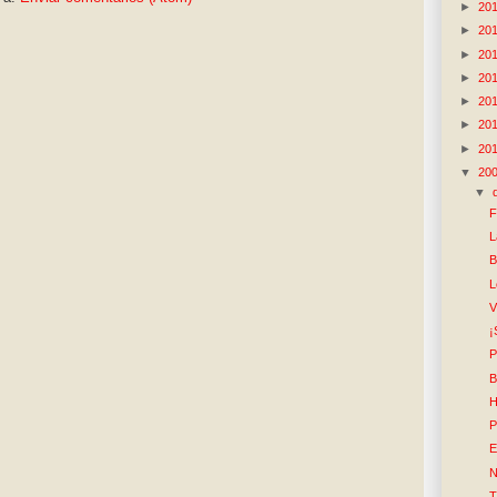
►
20
►
20
►
20
►
20
►
20
►
20
►
20
▼
20
▼
F
L
B
L
V
¡
P
B
H
P
E
N
T