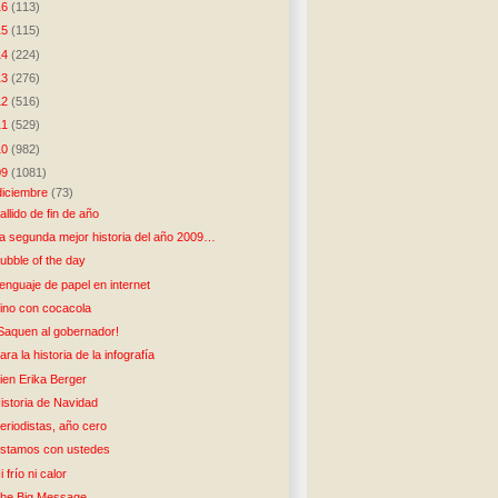
16
(113)
15
(115)
14
(224)
13
(276)
12
(516)
11
(529)
10
(982)
09
(1081)
diciembre
(73)
allido de fin de año
a segunda mejor historia del año 2009…
ubble of the day
enguaje de papel en internet
ino con cocacola
Saquen al gobernador!
ara la historia de la infografía
ien Erika Berger
istoria de Navidad
eriodistas, año cero
stamos con ustedes
i frío ni calor
he Big Message