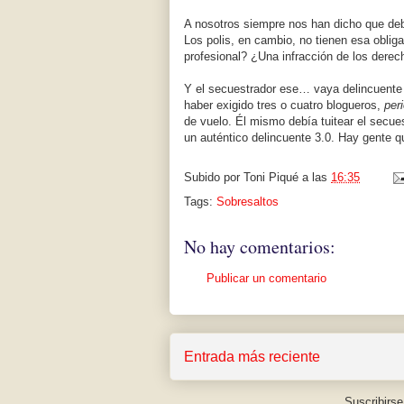
A nosotros siempre nos han dicho que de
Los polis, en cambio, no tienen esa oblig
profesional? ¿Una infracción de los derec
Y el secuestrador ese… vaya delincuente de
haber exigido tres o cuatro blogueros,
per
de vuelo. Él mismo debía tuitear el secue
un auténtico delincuente 3.0. Hay gente q
Subido por
Toni Piqué
a las
16:35
Tags:
Sobresaltos
No hay comentarios:
Publicar un comentario
Entrada más reciente
Suscribirse