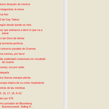
uere después de morirse
rotagonista: la mesa
na foto
0 de Gay Talese
egún desde donde se mire
ay que animarse a decir lo que va a
pasar
o tan Duro de domar
a tormenta perfecta
l universo paralelo de Granma
na sonrisa, por favor
ás publicidad contextual con resultado
de muerte
ooney, ora pro nobis
elepatía
iva Suecia manque pierda
uropa mejora de su crisis respiratoria
etrás de las mentiras
5, 16, 17, 18, 6+12
ien por 678
tro portadón de Bloomberg
Businessweek: Selling O...