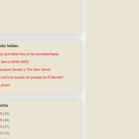
ás leídas
tos que faltan hoy en las portadas/tapas
o Serra (1939-2020)
Jacques Sempé y
The New Yorker
sería la reunión de portada de
El Mundo
?
Lázaro
echa
26
(23)
25
(44)
24
(47)
23
(70)