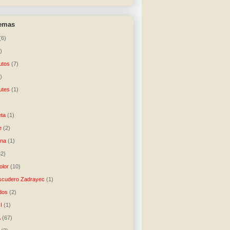
temas
(6)
)
utos
(7)
)
utes
(1)
)
ta
(1)
e
(2)
una
(1)
32)
lor
(10)
scudero Zadrayec
(1)
dos
(2)
I
(1)
A
(67)