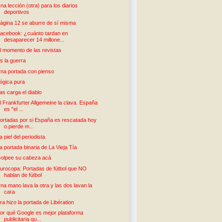
na lección (otra) para los diarios
deportivos
ágina 12 se aburre de sí misma
acebook: ¿cuánto tardan en
desaparecer 14 millone...
l momento de las revistas
s la guerra
na portada con pienso
ógica pura
as carga el diablo
l Frankfurter Allgemeine la clava. España
es "el ...
ortadas por si España es rescatada hoy
o pierde m...
a piel del periodista
a portada binaria de La Vieja Tía
olpee su cabeza acá
urocopa: Portadas de fútbol que NO
hablan de fútbol
na mano lava la otra y las dos lavan la
cara
ra hizo la portada de Libération
or qué Google es mejor plataforma
publicitaria qu...