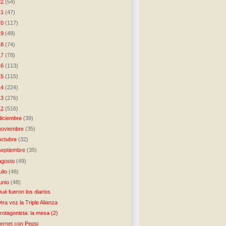
22
(54)
21
(47)
20
(117)
19
(48)
18
(74)
17
(78)
16
(113)
15
(115)
14
(224)
13
(276)
12
(516)
diciembre
(39)
noviembre
(35)
octubre
(32)
septiembre
(35)
agosto
(49)
julio
(48)
junio
(48)
ué fueron los diarios
tra vez la Triple Alianza
rotagonista: la mesa (2)
ernet con Pepsi