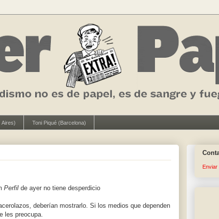
 Aires)
Toni Piqué (Barcelona)
Cont
Enviar
n
Perfil
de ayer no tiene desperdicio
acerolazos, deberían mostrarlo. Si los medios que dependen
e les preocupa.