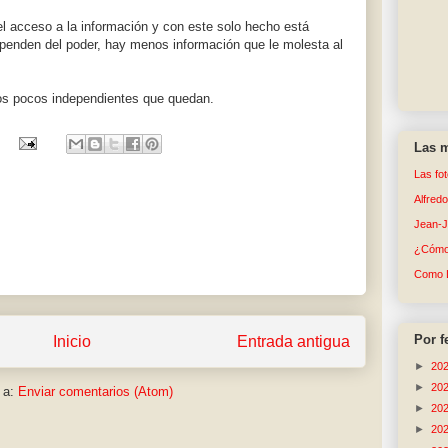
l acceso a la información y con este solo hecho está
nden del poder, hay menos información que le molesta al
os pocos independientes que quedan.
Las m
Las fo
Alfred
Jean-
¿Cómo 
Como 
Por f
Inicio
Entrada antigua
►
20
►
20
 a:
Enviar comentarios (Atom)
►
20
►
20