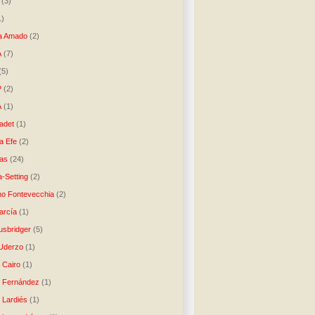
(3)
1)
a Amado
(2)
A
(7)
(5)
P
(2)
A
(1)
ladet
(1)
a Efe
(2)
as
(24)
-Setting
(2)
no Fontevecchia
(2)
arcía
(1)
usbridger
(5)
 Uderzo
(1)
 Cairo
(1)
o Fernández
(1)
o Lardiés
(1)