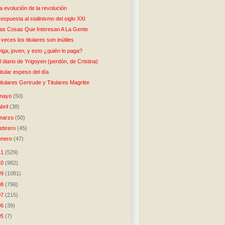
a evolución de la revolución
espuesta al stalinismo del siglo XXI
as Cosas Que Interesan A La Gente
 veces los titulares son inútiles
iga, joven, y esto ¿quién lo paga?
l diario de Yrigoyen (perdón, de Cristina)
itular espeso del día
itulares Gertrude y Titulares Magritte
mayo
(50)
abril
(38)
marzo
(50)
febrero
(45)
enero
(47)
11
(529)
10
(982)
09
(1081)
08
(796)
07
(215)
06
(39)
05
(7)