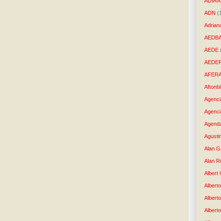
ADIRA
ADN
(
Adrian
AEDB
AEDE
AEDE
AFER
Aftonb
Agenci
Agenci
Agenda
Agusti
Alan G
Alan R
Albert
Alberto
Albert
Albert