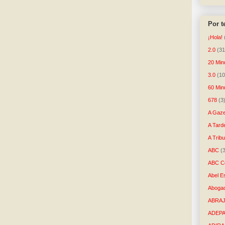
Por 
¡Hola!
2.0
(31
20 Min
3.0
(10
60 Min
678
(3
A Gaze
A Tard
A Trib
ABC
(
ABC Co
Abel E
Aboga
ABRAJ
ADEP