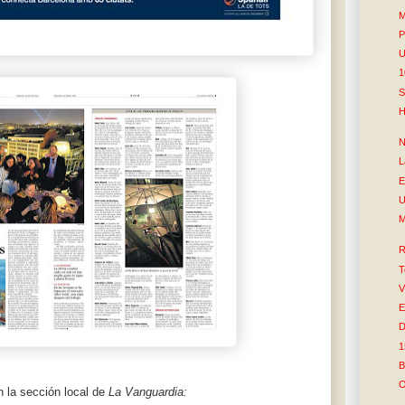
M
P
U
1
S
H
N
L
E
U
M
R
T
V
E
D
1
B
O
en la sección local de
La Vanguardia: