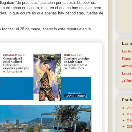
 llegaban "de prácticas" pasaban por la cosa. Lo peor era
 publicaban en agosto, mes en el que no hay noticias pero
icias, lo que ocurre es que apenas hay periodistas, ruedas de
fechas, el 28 de mayo, apareció este reportaje en la
Las m
Las fo
Пролет
Alfred
La cri
¿Cómo 
Por f
►
20
►
20
►
20
►
20