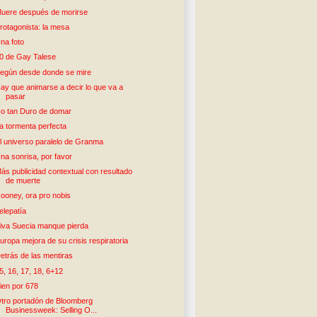
uere después de morirse
rotagonista: la mesa
na foto
0 de Gay Talese
egún desde donde se mire
ay que animarse a decir lo que va a
pasar
o tan Duro de domar
a tormenta perfecta
l universo paralelo de Granma
na sonrisa, por favor
ás publicidad contextual con resultado
de muerte
ooney, ora pro nobis
elepatía
iva Suecia manque pierda
uropa mejora de su crisis respiratoria
etrás de las mentiras
5, 16, 17, 18, 6+12
ien por 678
tro portadón de Bloomberg
Businessweek: Selling O...