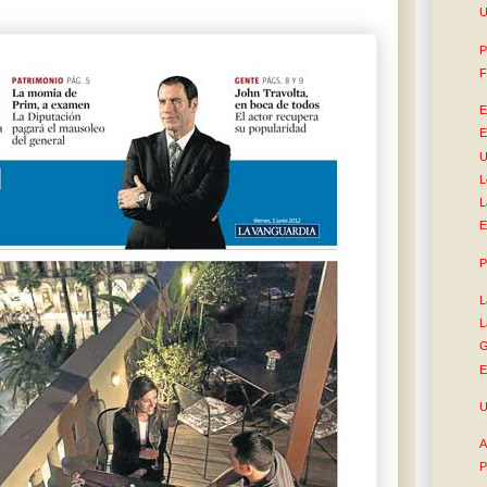
U
P
F
E
E
U
L
L
E
P
L
L
G
E
U
A
P