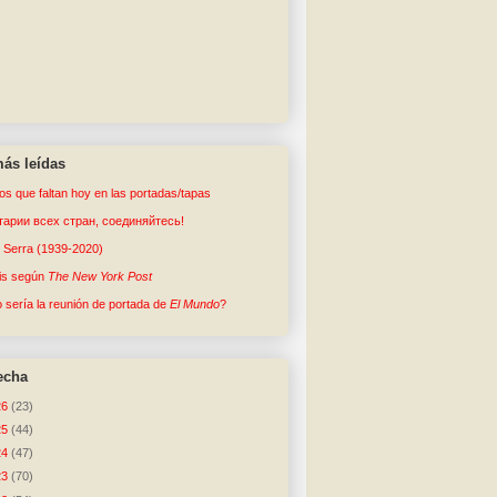
ás leídas
tos que faltan hoy en las portadas/tapas
арии всех стран, соединяйтесь!
o Serra (1939-2020)
sis según
The New York Post
sería la reunión de portada de
El Mundo
?
echa
26
(23)
25
(44)
24
(47)
23
(70)