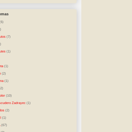
temas
(6)
)
utos
(7)
)
utes
(1)
)
ta
(1)
e
(2)
una
(1)
32)
lor
(10)
scudero Zadrayec
(1)
dos
(2)
I
(1)
A
(67)