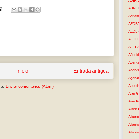
ADIRA
ADN
(
Adrian
AEDB
AEDE
AEDE
AFER
Aftonb
Agenci
Agenci
Inicio
Entrada antigua
Agenda
Agusti
 a:
Enviar comentarios (Atom)
Alan G
Alan R
Albert
Alberto
Albert
Albert