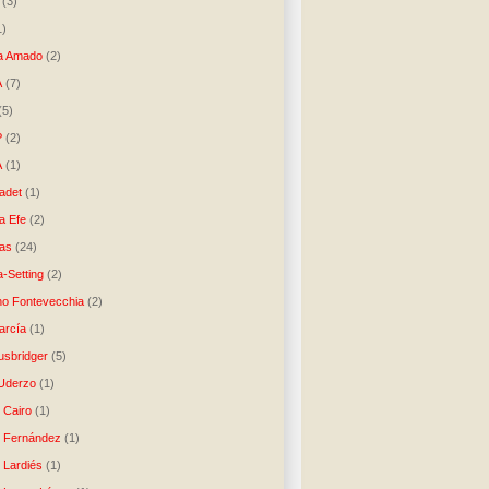
(3)
1)
a Amado
(2)
A
(7)
(5)
P
(2)
A
(1)
ladet
(1)
a Efe
(2)
as
(24)
-Setting
(2)
no Fontevecchia
(2)
arcía
(1)
usbridger
(5)
 Uderzo
(1)
 Cairo
(1)
o Fernández
(1)
o Lardiés
(1)