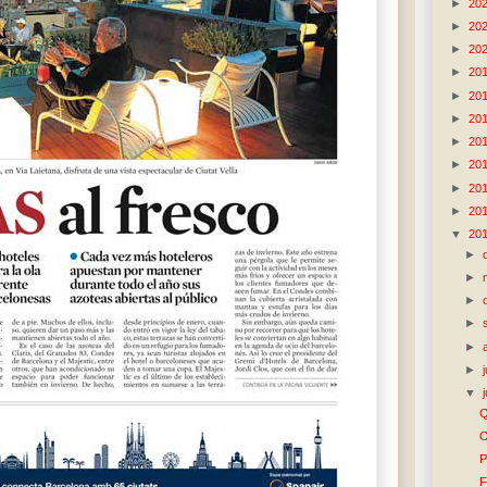
►
20
►
20
►
20
►
20
►
20
►
20
►
20
►
20
►
20
►
20
▼
20
►
►
►
►
►
►
▼
Q
O
P
F