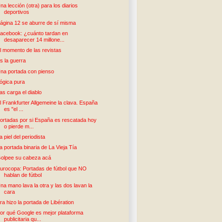
na lección (otra) para los diarios
deportivos
ágina 12 se aburre de sí misma
acebook: ¿cuánto tardan en
desaparecer 14 millone...
l momento de las revistas
s la guerra
na portada con pienso
ógica pura
as carga el diablo
l Frankfurter Allgemeine la clava. España
es "el ...
ortadas por si España es rescatada hoy
o pierde m...
a piel del periodista
a portada binaria de La Vieja Tía
olpee su cabeza acá
urocopa: Portadas de fútbol que NO
hablan de fútbol
na mano lava la otra y las dos lavan la
cara
ra hizo la portada de Libération
or qué Google es mejor plataforma
publicitaria qu...