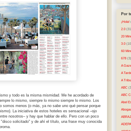
Por 
¡Hola!
2.0
(31
20 Min
3.0
(10
60 Min
678
(3
A Gaze
A Tard
A Trib
ABC
(
ABC Co
mismo y todo es la misma mismidad. Me he acordado de
siempre lo mismo, siempre lo mismo siempre lo mismo. Los
Abel E
s lo somos menos (o más, ya no sabe uno qué pensar porque
Aboga
smo). La iniciativa de estos hoteles es sensacional –ojo
ntre nosotros– y hay que hablar de ello. Pero con un poco
ABRAJ
disco solicitado" y de ahí el título, una frase muy conocida
ADEP
 broma.