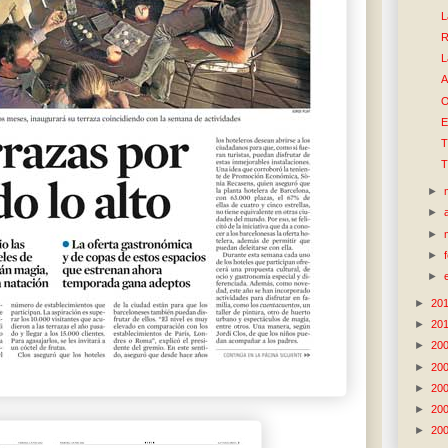
L
R
L
A
O
E
T
T
►
►
►
►
►
►
20
►
20
►
20
►
20
►
20
►
20
►
20