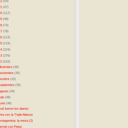
22
(54)
21
(47)
20
(117)
19
(48)
18
(74)
17
(78)
16
(113)
15
(115)
14
(224)
13
(276)
12
(516)
diciembre
(39)
noviembre
(35)
octubre
(32)
septiembre
(35)
agosto
(49)
julio
(48)
junio
(48)
ué fueron los diarios
tra vez la Triple Alianza
rotagonista: la mesa (2)
ernet con Pepsi