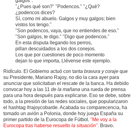
galgos".
"¿Pues qué son?" "Podencos." "¿Qué?
¿podencos dices?
Sí, como mi abuelo. Galgos y muy galgos; bien
vistos los tengo."
"Son podencos, vaya, que no entiendes de eso."
"Son galgos, te digo." "Digo que podencos."
En esta disputa llegando los perros,
pillan descuidados a los dos conejos.
Los que por cuestiones de poco momento
dejan lo que importa, Llévense este ejemplo.
Ridículo. El Gobierno actuó con tanta
bravura y coraje
que
su Presidente, Mariano Rajoy, no dio la cara ayer para
anunciar que solicitaban el rescate de la banca. Ha debido
convocar hoy a las 11
de la mañana
una rueda de prensa
para una hora después para explicarse. Eso se debe, sobre
todo, a la presión de las redes sociales, que popularizaron
el hashtag #rajoycobarde. Acabada su comparecencia, ha
tomado un avión a Polonia, donde hoy juega España su
primer partido de la Eurocopa de Fútbol.
"Me voy a la
Eurocopa tras haberse resuelto
la situación"
.
Bravo.