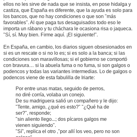
ellos no les sirve de nada que se insista, en pose hidalga y
castiza, que España es diferente, que la ayuda es solo para
los bancos, que no hay condiciones o que son "más
favorables". Al que paga tus desaguisados todo eso le
importa un rábano y tu cháchara le ocasiona risa o jaqueca.
"Sí, sí. Muy bien. Firme aquí. ¡El siguiente!".
En España, en cambio, los diarios siguen obsesionados en
si es un rescate o si no lo es; si es solo a la banca; si las
condiciones son maravillosas; si el gobierno se comportó
con bravura… si la abuela fuma o no fuma, si son galgos o
podencos y todas las variantes intermedias. Lo de galgos o
podencos viene de esta fabulilla de Iriarte:
Por entre unas matas, seguido de perros,
no diré corría, volaba un conejo.
De su madriguera salió un compañero y le dijo:
"Tente, amigo, ¿qué es esto?" "¿Qué ha de
ser?", responde;
"sin aliento llego...; dos pícaros galgos me
vienen siguiendo".
"Sí", replica el otro ,"por allí los veo, pero no son