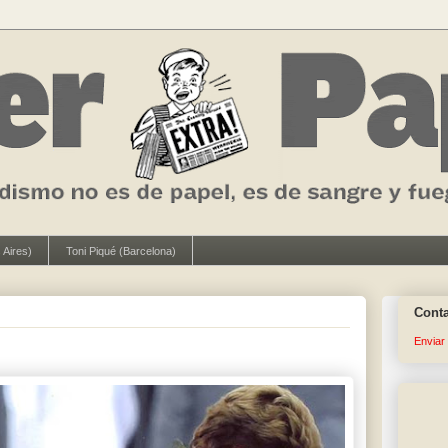
 Aires)
Toni Piqué (Barcelona)
Cont
Enviar