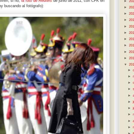
Miren, si no,
la foto de
Reuters
de junio de 2011, con CFK en
►
20
oy buscando al fotógrafo):
►
20
►
20
►
20
►
20
►
20
►
20
►
20
►
20
►
20
▼
20
►
►
►
►
►
►
►
►
►
►
►