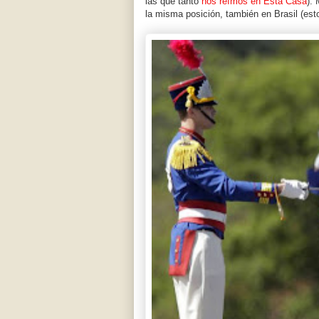
las que tanto
nos reímos en Esta Casa
). 
la misma posición, también en Brasil (est