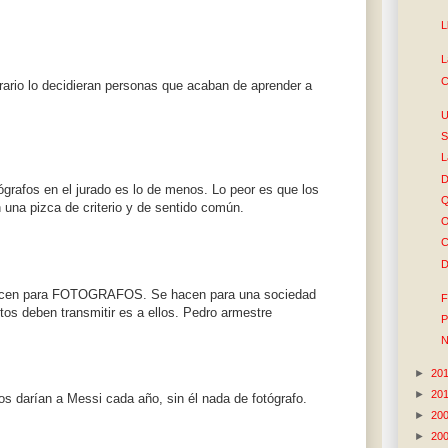
L
L
C
erario lo decidieran personas que acaban de aprender a
U
S
L
D
ógrafos en el jurado es lo de menos. Lo peor es que los
Q
 una pizca de criterio y de sentido común.
O
C
D
 hacen para FOTOGRAFOS. Se hacen para una sociedad
F
tos deben transmitir es a ellos. Pedro armestre
P
N
►
20
►
20
os darían a Messi cada año, sin él nada de fotógrafo.
►
20
►
20