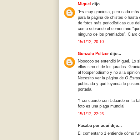
Miguel
dijo...
“Es muy graciosa, pero nada más (
para la página de chistes o hasta 
de fotos más periodísticas que de
como sobrando el comentario “que 
ninguno de los premiados”. Claro 
15/1/12, 20:10
Gonzalo Peltzer
dijo...
Noooooo se entendió Miguel. Lo si
ellos sino el de los jurados. Grac
al fotoperiodismo y no a la opinión
Necesito ver la página de
O Esta
publicada y qué leyenda le pusier
portada.
Y concuerdo con Eduardo en la falt
foto es una plaga mundial.
15/1/12, 22:26
Pasaba por aquí dijo...
El comentario 1 entiende cómo fun