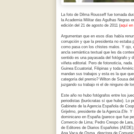
La foto de Dilma Rousseff fue tomada dur
la Academia Militar das Agulhas Negras e
edición del 21 de agosto de 2011 (
aquí en 
Argumentan que en esos días había renunc
corrupción y que la presidenta no estaba
como pasa con los chistes malos. Y ojo, e
ancla semántica textual que les da context
sentido es una payasada del fotógrafo y d
viñeta editorial. Pero de fotonoticia, nad
Guinea Ecuatorial, Filipinas y toda Amé
mandan sus trabajos y esta es la que que
categoría del premio? Wilton de Sousa deb
juzgando su trabajo ni el de ninguno de l
Este año no hubo fotógrafos entre los ju
periodistas (burócratas sí que hubo). Lo p
Gabinete de la Agencia Española de Coope
Grijelmo, presidente de la Agencia
Efe
. Y
dominicano en España (parece que fue per
Comercio
de Lima; Pedro Crespo de Lara, 
de Editores de Diarios Españoles (AEDE); 
Ana Vaca de Osma, directora de Comunic