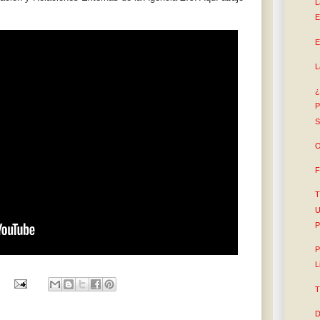
L
E
E
L
¿
P
S
O
F
T
U
P
P
L
T
D