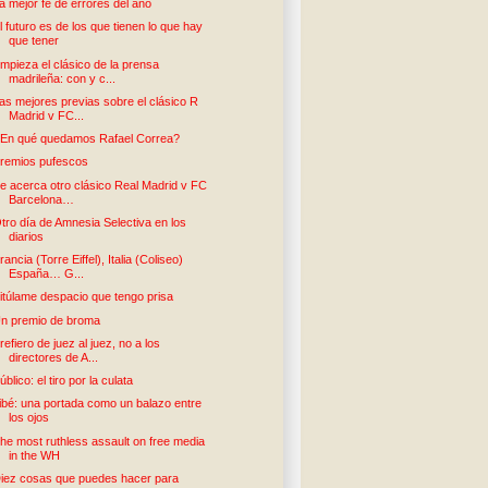
a mejor fe de errores del año
l futuro es de los que tienen lo que hay
que tener
mpieza el clásico de la prensa
madrileña: con y c...
as mejores previas sobre el clásico R
Madrid v FC...
En qué quedamos Rafael Correa?
remios pufescos
e acerca otro clásico Real Madrid v FC
Barcelona…
tro día de Amnesia Selectiva en los
diarios
rancia (Torre Eiffel), Italia (Coliseo)
España… G...
itúlame despacio que tengo prisa
n premio de broma
refiero de juez al juez, no a los
directores de A...
úblico: el tiro por la culata
ibé: una portada como un balazo entre
los ojos
he most ruthless assault on free media
in the WH
iez cosas que puedes hacer para