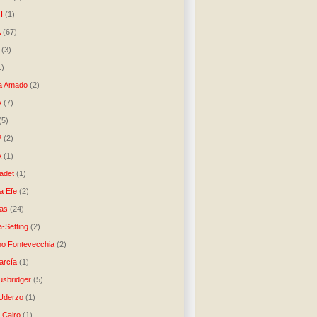
I
(1)
A
(67)
(3)
1)
a Amado
(2)
A
(7)
(5)
P
(2)
A
(1)
ladet
(1)
a Efe
(2)
as
(24)
-Setting
(2)
no Fontevecchia
(2)
arcía
(1)
usbridger
(5)
 Uderzo
(1)
 Cairo
(1)