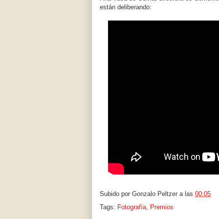
están deliberando:
Subido por
Gonzalo Peltzer
a las
00:05
Tags:
Fotografía
,
Premios