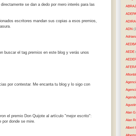
s directamente se dan a dedo por mero interés para las
ABRAJ
ADEP
ionados escritores mandan sus copias a esos premios,
ADIRA
basura.
ADN
(
Adrian
AEDB
AEDE
on buscar el tag
premios
en este blog y verás unos
AEDE
AFER
Aftonb
Agenci
as por contestar. Me encanta tu blog y lo sigo con
Agenci
Agenda
Agusti
Alan G
ron el premio Don Quijote al artículo "mejor escrito":
Alan R
e por donde se mire.
Albert
Alberto