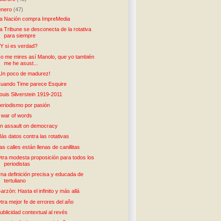
enero
(47)
a Nación compra ImpreMedia
a Tribune se desconecta de la rotativa
para siempre
Y si es verdad?
o me mires así Manolo, que yo también
me he asust...
Un poco de madurez!
uando Time parece Esquire
ouis Silverstein 1919-2011
eriodismo por pasión
 war of words
n assault on democracy
ás datos contra las rotativas
as calles están llenas de canillitas
tra modesta proposición para todos los
periodistas
na definición precisa y educada de
tertuliano
arzón: Hasta el infinito y más allá
tra mejor fe de errores del año
ublicidad contextual al revés