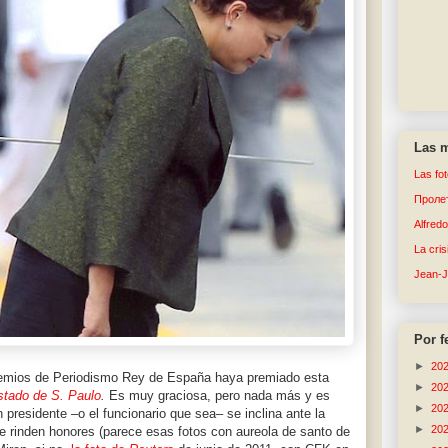
Las m
Las fo
Пролет
Alfred
La cri
Jean-
Por f
►
20
Premios de Periodismo Rey de España haya premiado esta
►
20
tado de S. Paulo
.
Es muy graciosa, pero nada más y es
►
20
presidente –o el funcionario que sea– se inclina ante la
►
20
 le rinden honores (parece esas fotos con aureola de santo de