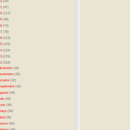
22
(54)
21
(47)
20
(117)
19
(48)
18
(74)
17
(78)
16
(113)
15
(115)
14
(224)
13
(276)
12
(516)
diciembre
(39)
noviembre
(35)
octubre
(32)
septiembre
(35)
agosto
(49)
julio
(48)
junio
(48)
mayo
(50)
abril
(38)
marzo
(50)
febrero
(45)