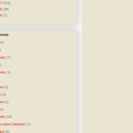
07
(215)
06
(39)
05
(7)
temas
(6)
)
utos
(7)
)
utes
(1)
)
ta
(1)
e
(2)
una
(1)
32)
lor
(10)
scudero Zadrayec
(1)
dos
(2)