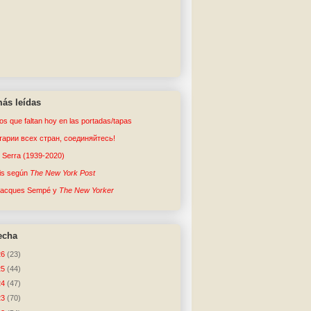
ás leídas
tos que faltan hoy en las portadas/tapas
арии всех стран, соединяйтесь!
o Serra (1939-2020)
sis según
The New York Post
Jacques Sempé y
The New Yorker
echa
26
(23)
25
(44)
24
(47)
23
(70)