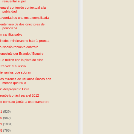
reinventar el per...
lega el contenido contextual a la
publicidad
a verdad es una cosa complicada
entenario de dos directores de
periódicos
n canillita sabio
i todos mintieran no habría prensa
a Nación renueva contrato
oppelgänger Brando / Esquire
ue militen con la plata de ellos
tra vez el suicidio
ierran los que sobran
os millones de usuarios únicos son
menos que 56.0...
in del proyecto Libre
ronóstico fácil para el 2012
o contrate jamás a este camarero
11
(529)
10
(982)
09
(1081)
08
(796)