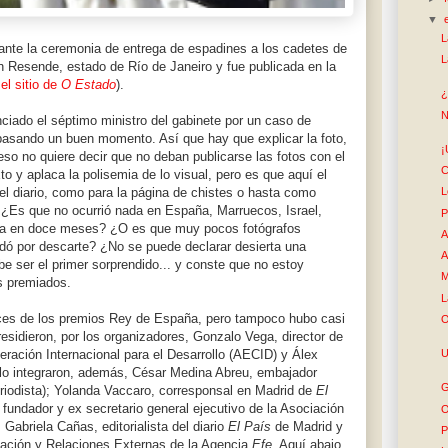
▼
L
ante la ceremonia de entrega de espadines a los cadetes de
L
n Resende, estado de Río de Janeiro y fue publicada en la
el sitio de
O Estado
).
¿
N
iado el séptimo ministro del gabinete por un caso de
 pasando un buen momento. Así que hay que explicar la foto,
¡
so no quiere decir que no deban publicarse las fotos con el
C
o y aplaca la polisemia de lo visual, pero es que aquí el
el diario, como para la página de chistes o hasta como
L
a. ¿Es que no ocurrió nada en España, Marruecos, Israel,
P
rica en doce meses? ¿O es que muy pocos fotógrafos
A
dó por descarte? ¿No se puede declarar desierta una
A
e ser el primer sorprendido... y conste que no estoy
M
os premiados.
L
eces de los premios Rey de España, pero tampoco hubo casi
O
residieron, por los organizadores, Gonzalo Vega, director de
U
ración Internacional para el Desarrollo (AECID) y Álex
 lo integraron, además, César Medina Abreu, embajador
G
iodista); Yolanda Vaccaro, corresponsal en Madrid de
El
fundador y ex secretario general ejecutivo de la Asociación
O
Gabriela Cañas, editorialista del diario
El País
de Madrid y
P
ación y Relaciones Externas de la Agencia
Efe
. Aquí abajo