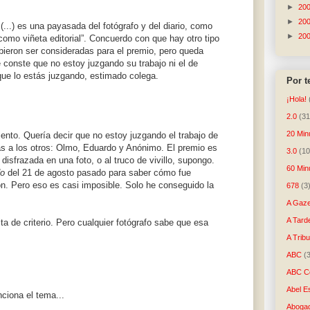
►
20
►
20
...) es una payasada del fotógrafo y del diario, como
►
20
como viñeta editorial”. Concuerdo con que hay otro tipo
bieron ser consideradas para el premio, pero queda
conste que no estoy juzgando su trabajo ni el de
que lo estás juzgando, estimado colega.
Por 
¡Hola!
2.0
(31
20 Min
ento. Quería decir que no estoy juzgando el trabajo de
ias a los otros: Olmo, Eduardo y Anónimo. El premio es
3.0
(10
 disfrazada en una foto, o al truco de vivillo, supongo.
60 Min
do
del 21 de agosto pasado para saber cómo fue
on. Pero eso es casi imposible. Solo he conseguido la
678
(3
A Gaze
A Tard
a de criterio. Pero cualquier fotógrafo sabe que esa
A Trib
ABC
(
ABC Co
Abel E
ciona el tema...
Aboga