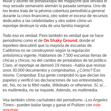
titular y asunto de portada/tapa del magazine que llevaba el
muy sesudo semanario alemán la pasada semana. Uno de
los textos trata de la pésima cobertura periodística general
durante la crisis financiera, otro sobre el exceso de recursos
dedicados a las celebridades y otro sobre cómo un
reportaje destruye la vida de una familia marginal.
Todo eso es verdad. Pero también es verdad que se hace
periodismo como el de
On Shaky Ground,
donde el
reportero descubrió que la mayoría de escuelas de
California no se construyeron según la regulación
antisísmica vigente. Hablamos de 7.500 escuelas llenas de
chicas y chicos, no del cambio de pintalabios de tal político.
Claro, el reportaje se demoró 19 meses –había que revisar
unos 30.000 documentos y comprobarlos.
¿Cómo?
Eso
mismo. Comprobar. Esa gente comprobó lo que decían los
papeles y verificó las declaraciones de sus entrevistados,
etc. No, no se lo filtró nadie,
Wikileaks or otherwise.
Sí, sí…
es multimedia, no se inquiete.
Además,
es multimedia.
Vea también cómo cachalotes del periodismo –
Los Angeles
Times–
pueden bailar tango y ganar el Pulitzer con
este
reportaje.