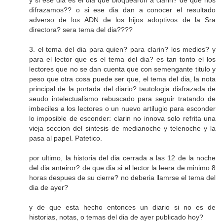
y si ese dia es el dia que bloquearon a clarin? de que nos
difrazamos?? o si ese dia dan a conocer el resultado
adverso de los ADN de los hijos adoptivos de la Sra
directora? sera tema del dia????
3. el tema del dia para quien? para clarin? los medios? y
para el lector que es el tema del dia? es tan tonto el los
lectores que no se dan cuenta que con semengante titulo y
peso que otra cosa puede ser que, el tema del dia, la nota
principal de la portada del diario? tautologia disfrazada de
seudo intelectualismo rebuscado para seguir tratando de
imbeciles a los lectores o un nuevo artilugio para esconder
lo imposible de esconder: clarin no innova solo refrita una
vieja seccion del sintesis de medianoche y telenoche y la
pasa al papel. Patetico.
por ultimo, la historia del dia cerrada a las 12 de la noche
del dia anteiror? de que dia si el lector la leera de minimo 8
horas despues de su cierre? no deberia llamrse el tema del
dia de ayer?
y de que esta hecho entonces un diario si no es de
historias, notas, o temas del dia de ayer publicado hoy?