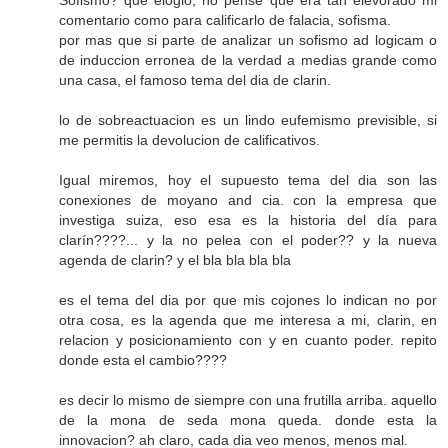
Sofismo? que elogio, no pense que era tan elevorado mi
comentario como para calificarlo de falacia, sofisma.
por mas que si parte de analizar un sofismo ad logicam o
de induccion erronea de la verdad a medias grande como
una casa, el famoso tema del dia de clarin.
lo de sobreactuacion es un lindo eufemismo previsible, si
me permitis la devolucion de calificativos.
Igual miremos, hoy el supuesto tema del dia son las
conexiones de moyano and cia. con la empresa que
investiga suiza, eso esa es la historia del día para
clarín????... y la no pelea con el poder?? y la nueva
agenda de clarin? y el bla bla bla bla
es el tema del dia por que mis cojones lo indican no por
otra cosa, es la agenda que me interesa a mi, clarin, en
relacion y posicionamiento con y en cuanto poder. repito
donde esta el cambio????
es decir lo mismo de siempre con una frutilla arriba. aquello
de la mona de seda mona queda. donde esta la
innovacion? ah claro, cada dia veo menos, menos mal.