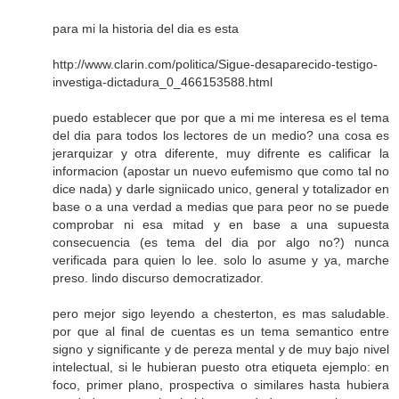
para mi la historia del dia es esta
http://www.clarin.com/politica/Sigue-desaparecido-testigo-
investiga-dictadura_0_466153588.html
puedo establecer que por que a mi me interesa es el tema
del dia para todos los lectores de un medio? una cosa es
jerarquizar y otra diferente, muy difrente es calificar la
informacion (apostar un nuevo eufemismo que como tal no
dice nada) y darle signiicado unico, general y totalizador en
base o a una verdad a medias que para peor no se puede
comprobar ni esa mitad y en base a una supuesta
consecuencia (es tema del dia por algo no?) nunca
verificada para quien lo lee. solo lo asume y ya, marche
preso. lindo discurso democratizador.
pero mejor sigo leyendo a chesterton, es mas saludable.
por que al final de cuentas es un tema semantico entre
signo y significante y de pereza mental y de muy bajo nivel
intelectual, si le hubieran puesto otra etiqueta ejemplo: en
foco, primer plano, prospectiva o similares hasta hubiera