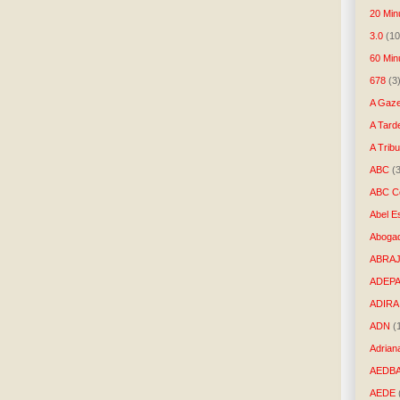
20 Min
3.0
(10
60 Min
678
(3
A Gaze
A Tard
A Trib
ABC
(
ABC Co
Abel E
Aboga
ABRAJ
ADEP
ADIRA
ADN
(
Adrian
AEDB
AEDE