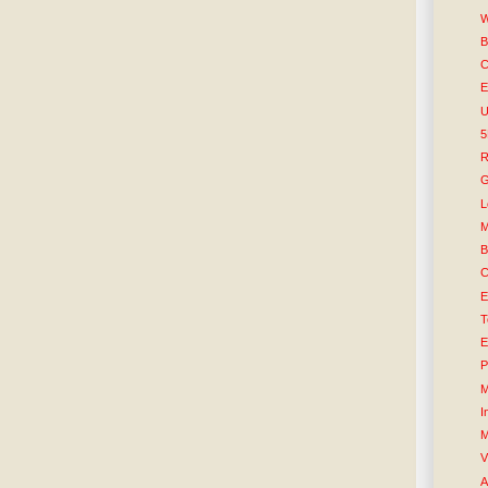
W
B
C
E
U
R
G
L
M
B
C
E
T
E
P
M
I
M
V
A