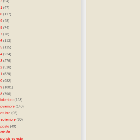
22
(54)
21
(47)
20
(117)
19
(48)
18
(74)
17
(78)
16
(113)
15
(115)
14
(224)
13
(276)
12
(516)
11
(529)
10
(982)
09
(1081)
08
(796)
diciembre
(123)
noviembre
(140)
octubre
(95)
septiembre
(80)
agosto
(49)
otición
a crisis es esto