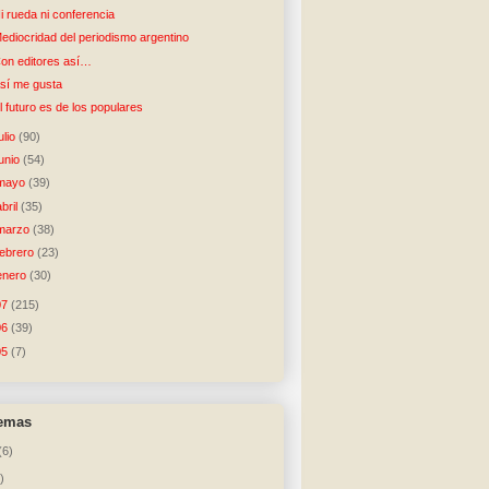
i rueda ni conferencia
ediocridad del periodismo argentino
on editores así…
sí me gusta
l futuro es de los populares
julio
(90)
junio
(54)
mayo
(39)
abril
(35)
marzo
(38)
febrero
(23)
enero
(30)
07
(215)
06
(39)
05
(7)
temas
(6)
)