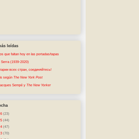
ás leídas
tos que faltan hoy en las portadas/tapas
o Serra (1939-2020)
арии всех стран, соединяйтесь!
sis según
The New York Post
Jacques Sempé y
The New Yorker
echa
26
(23)
25
(44)
24
(47)
23
(70)