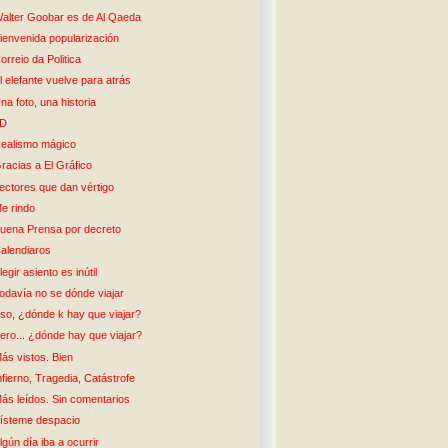
alter Goobar es de Al Qaeda
ienvenida popularización
orreio da Politica
l elefante vuelve para atrás
na foto, una historia
5D
ealismo mágico
racias a El Gráfico
ectores que dan vértigo
e rindo
uena Prensa por decreto
alendiaros
legir asiento es inútil
odavía no se dónde viajar
so, ¿dónde k hay que viajar?
ero... ¿dónde hay que viajar?
ás vistos. Bien
nfierno, Tragedia, Catástrofe
ás leídos. Sin comentarios
ísteme despacio
lgún día iba a ocurrir