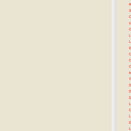
R
S
C
U
O
L
L
D
C
O
O
M
T
D
D
D
L
C
L
D
L