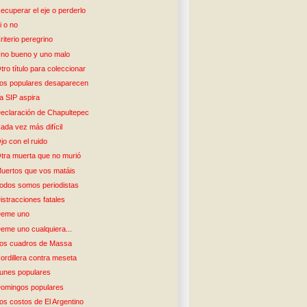
ecuperar el eje o perderlo
i o no
riterio peregrino
no bueno y uno malo
tro título para coleccionar
os populares desaparecen
a SIP aspira
eclaración de Chapultepec
ada vez más difícil
jo con el ruido
tra muerta que no murió
uertos que vos matáis
odos somos periodistas
istracciones fatales
eme uno
eme uno cualquiera...
os cuadros de Massa
ordillera contra meseta
unes populares
omingos populares
os costos de El Argentino