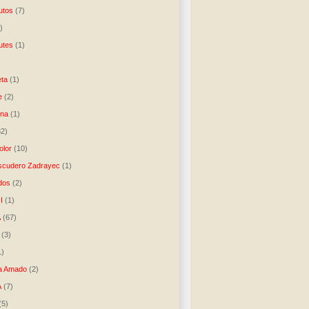
utos
(7)
)
utes
(1)
)
ta
(1)
e
(2)
una
(1)
32)
lor
(10)
scudero Zadrayec
(1)
dos
(2)
I
(1)
A
(67)
(3)
1)
a Amado
(2)
A
(7)
(5)