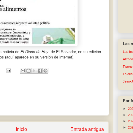
Las m
a noticia de
El Diario de Hoy
, de El Salvador, en su edición
Las fo
s (aquí aparece en su versión de internet).
Alfred
Пролет
La cri
Jean-
Por f
►
20
►
20
►
20
►
20
Inicio
Entrada antigua