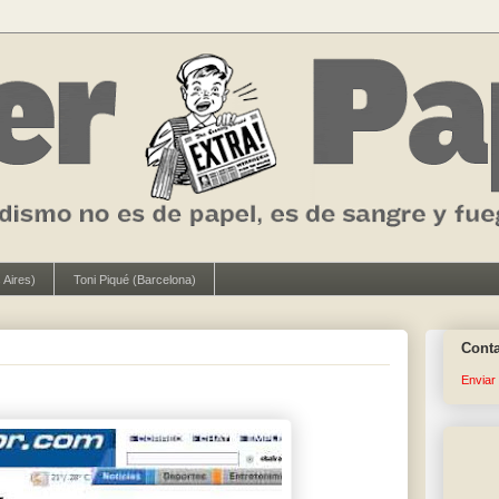
 Aires)
Toni Piqué (Barcelona)
Cont
Enviar