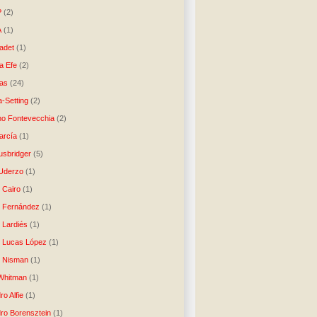
P
(2)
A
(1)
ladet
(1)
a Efe
(2)
as
(24)
-Setting
(2)
no Fontevecchia
(2)
arcía
(1)
usbridger
(5)
 Uderzo
(1)
 Cairo
(1)
o Fernández
(1)
o Lardiés
(1)
o Lucas López
(1)
o Nisman
(1)
Whitman
(1)
ro Alfie
(1)
dro Borensztein
(1)