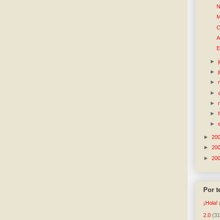
N
M
C
A
E
►
►
►
►
►
►
►
►
20
►
20
►
20
Por 
¡Hola!
2.0
(31