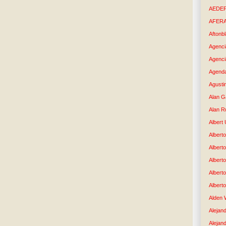
AEDE
AFER
Aftonb
Agenci
Agenci
Agenda
Agusti
Alan G
Alan R
Albert
Alberto
Albert
Albert
Albert
Albert
Alden 
Alejand
Alejan