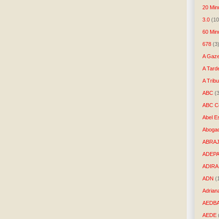
20 Min
3.0
(10
60 Min
678
(3
A Gaze
A Tard
A Trib
ABC
(
ABC Co
Abel E
Aboga
ABRAJ
ADEP
ADIRA
ADN
(
Adrian
AEDB
AEDE