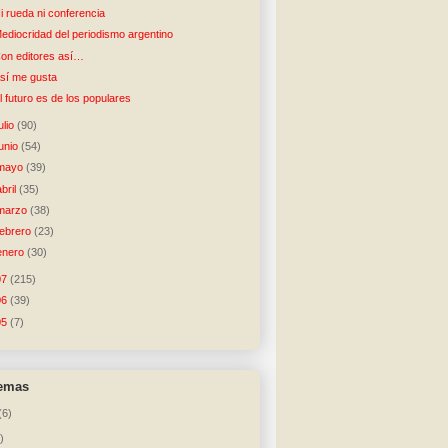
i rueda ni conferencia
ediocridad del periodismo argentino
on editores así…
sí me gusta
l futuro es de los populares
julio
(90)
junio
(54)
mayo
(39)
abril
(35)
marzo
(38)
febrero
(23)
enero
(30)
07
(215)
06
(39)
05
(7)
temas
(6)
)