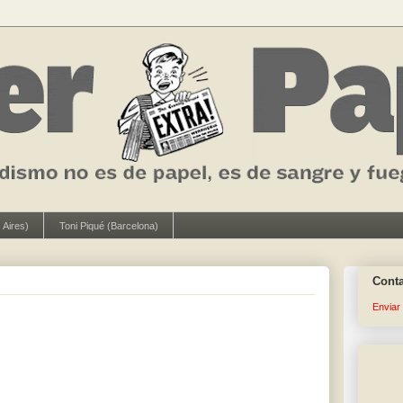
 Aires)
Toni Piqué (Barcelona)
Cont
Enviar