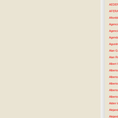
AEDE
AFER
Aftonb
Agenci
Agenci
Agenda
Agusti
Alan G
Alan R
Albert
Alberto
Albert
Albert
Albert
Albert
Alden 
Alejand
Alejan