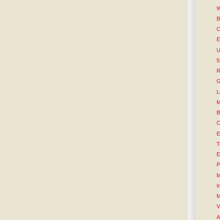
W
B
C
E
U
R
G
L
M
B
C
E
T
E
P
M
I
M
V
A