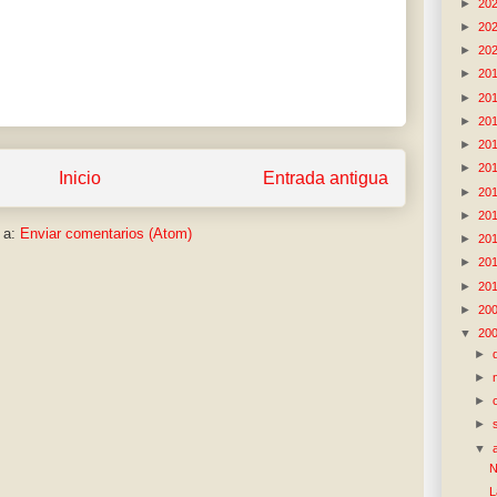
►
20
►
20
►
20
►
20
►
20
►
20
►
20
►
20
Inicio
Entrada antigua
►
20
►
20
 a:
Enviar comentarios (Atom)
►
20
►
20
►
20
►
20
▼
20
►
►
►
►
▼
N
L