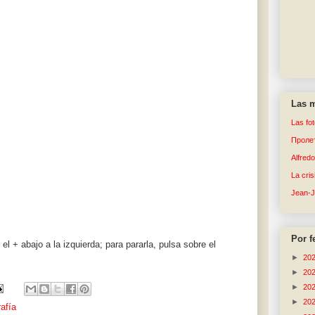
Las m
Las fo
Пролет
Alfred
La cri
Jean-
Por f
el + abajo a la izquierda; para pararla, pulsa sobre el
►
20
►
20
►
20
►
20
afía