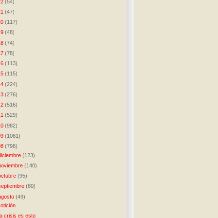
22
(54)
21
(47)
20
(117)
19
(48)
18
(74)
17
(78)
16
(113)
15
(115)
14
(224)
13
(276)
12
(516)
11
(529)
10
(982)
09
(1081)
08
(796)
diciembre
(123)
noviembre
(140)
octubre
(95)
septiembre
(80)
agosto
(49)
otición
a crisis es esto