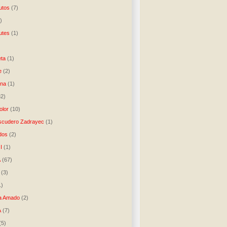
utos
(7)
)
utes
(1)
)
ta
(1)
e
(2)
una
(1)
32)
lor
(10)
scudero Zadrayec
(1)
dos
(2)
I
(1)
A
(67)
(3)
1)
a Amado
(2)
A
(7)
(5)