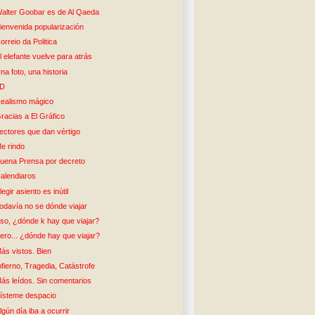
alter Goobar es de Al Qaeda
ienvenida popularización
orreio da Politica
l elefante vuelve para atrás
na foto, una historia
5D
ealismo mágico
racias a El Gráfico
ectores que dan vértigo
e rindo
uena Prensa por decreto
alendiaros
legir asiento es inútil
odavía no se dónde viajar
so, ¿dónde k hay que viajar?
ero... ¿dónde hay que viajar?
ás vistos. Bien
nfierno, Tragedia, Catástrofe
ás leídos. Sin comentarios
ísteme despacio
lgún día iba a ocurrir