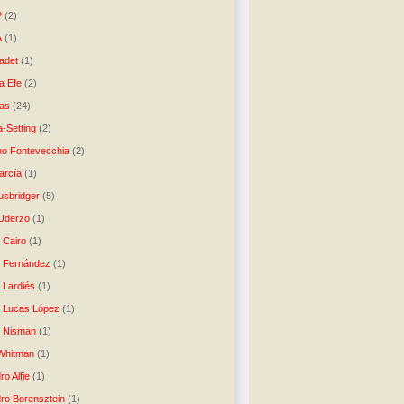
P
(2)
A
(1)
ladet
(1)
a Efe
(2)
as
(24)
-Setting
(2)
no Fontevecchia
(2)
arcía
(1)
usbridger
(5)
 Uderzo
(1)
 Cairo
(1)
o Fernández
(1)
o Lardiés
(1)
o Lucas López
(1)
o Nisman
(1)
Whitman
(1)
ro Alfie
(1)
dro Borensztein
(1)