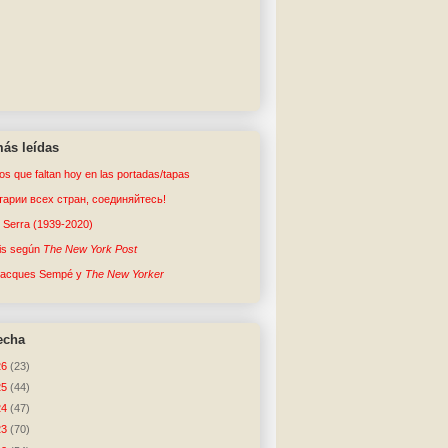
ás leídas
tos que faltan hoy en las portadas/tapas
арии всех стран, соединяйтесь!
o Serra (1939-2020)
sis según
The New York Post
Jacques Sempé y
The New Yorker
echa
26
(23)
25
(44)
24
(47)
23
(70)