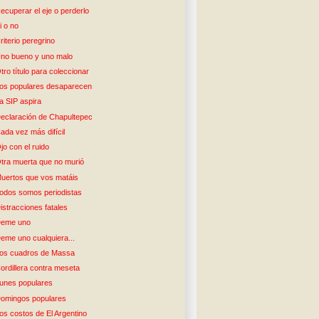
ecuperar el eje o perderlo
i o no
riterio peregrino
no bueno y uno malo
tro título para coleccionar
os populares desaparecen
a SIP aspira
eclaración de Chapultepec
ada vez más difícil
jo con el ruido
tra muerta que no murió
uertos que vos matáis
odos somos periodistas
istracciones fatales
eme uno
eme uno cualquiera...
os cuadros de Massa
ordillera contra meseta
unes populares
omingos populares
os costos de El Argentino