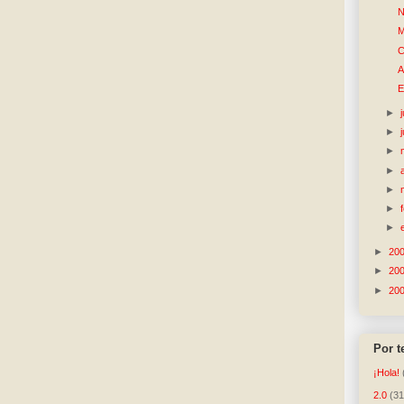
N
M
C
A
E
►
►
►
►
►
►
►
►
20
►
20
►
20
Por 
¡Hola!
2.0
(31