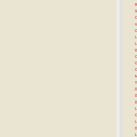
R
S
C
U
O
L
L
D
C
O
O
M
T
D
D
D
L
C
L
D
L