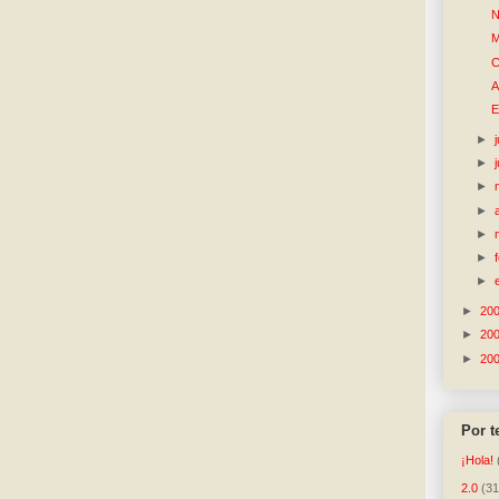
N
M
C
A
E
►
►
►
►
►
►
►
►
20
►
20
►
20
Por 
¡Hola!
2.0
(31