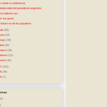
i rueda ni conferencia
ediocridad del periodismo argentino
on editores así…
sí me gusta
l futuro es de los populares
julio
(90)
junio
(54)
mayo
(39)
abril
(35)
marzo
(38)
febrero
(23)
enero
(30)
07
(215)
06
(39)
05
(7)
temas
(6)
)