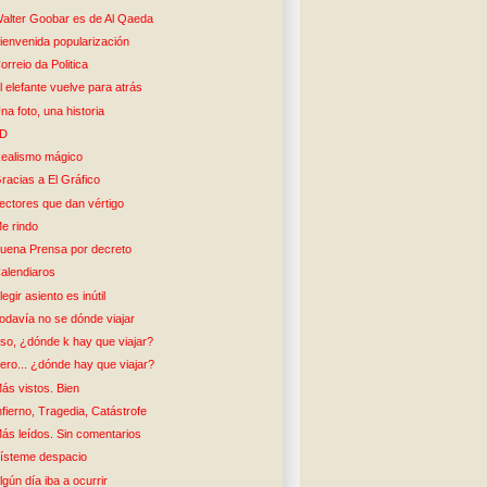
alter Goobar es de Al Qaeda
ienvenida popularización
orreio da Politica
l elefante vuelve para atrás
na foto, una historia
5D
ealismo mágico
racias a El Gráfico
ectores que dan vértigo
e rindo
uena Prensa por decreto
alendiaros
legir asiento es inútil
odavía no se dónde viajar
so, ¿dónde k hay que viajar?
ero... ¿dónde hay que viajar?
ás vistos. Bien
nfierno, Tragedia, Catástrofe
ás leídos. Sin comentarios
ísteme despacio
lgún día iba a ocurrir