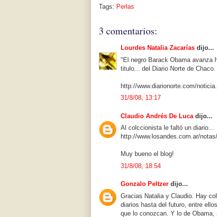
Tags:
Perlas
3 comentarios:
Lourdes Natalia Zacarías
dijo...
"El negro Barack Obama avanza h
titulo... del Diario Norte de Chaco.
http://www.diarionorte.com/notic
31/8/08, 13:17
Claudio Andrés De Luca
dijo...
Al colccionista le faltó un diario...
http://www.losandes.com.ar/notas
Muy bueno el blog!
31/8/08, 18:54
Gonzalo Peltzer
dijo...
Gracias Natalia y Claudio. Hay co
diarios hasta del futuro, entre el
que lo conozcan. Y lo de Obama, 