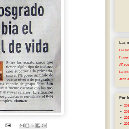
Las m
Las fo
Пролет
Alfred
La cri
Jean-
Por f
►
20
►
20
►
20
►
20