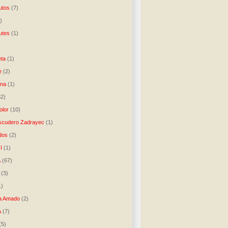
utos
(7)
)
utes
(1)
)
ta
(1)
e
(2)
una
(1)
32)
lor
(10)
scudero Zadrayec
(1)
dos
(2)
I
(1)
A
(67)
(3)
1)
a Amado
(2)
A
(7)
(5)