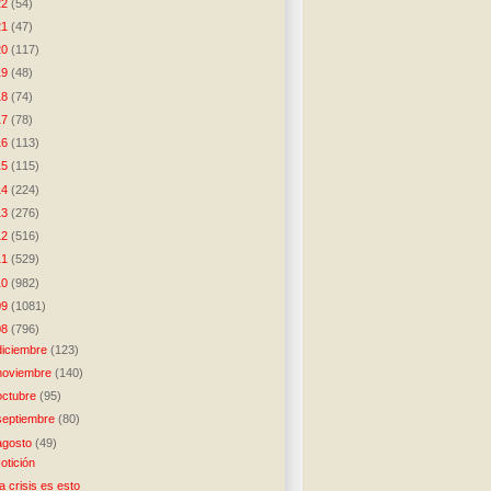
22
(54)
21
(47)
20
(117)
19
(48)
18
(74)
17
(78)
16
(113)
15
(115)
14
(224)
13
(276)
12
(516)
11
(529)
10
(982)
09
(1081)
08
(796)
diciembre
(123)
noviembre
(140)
octubre
(95)
septiembre
(80)
agosto
(49)
otición
a crisis es esto