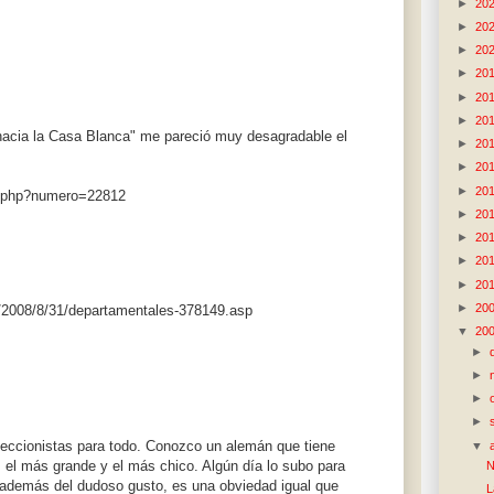
►
20
►
20
►
20
►
20
►
20
►
20
acia la Casa Blanca" me pareció muy desagradable el
►
20
►
20
►
20
ia.php?numero=22812
►
20
►
20
►
20
►
20
►
20
/2008/8/31/departamentales-378149.asp
▼
20
►
►
►
►
leccionistas para todo. Conozco un alemán que tiene
▼
los el más grande y el más chico. Algún día lo subo para
N
además del dudoso gusto, es una obviedad igual que
L