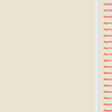
AEDE
AFER
Aftonb
Agenci
Agenci
Agenda
Agusti
Alan G
Alan R
Albert
Alberto
Albert
Albert
Albert
Albert
Alden 
Alejand
Alejan