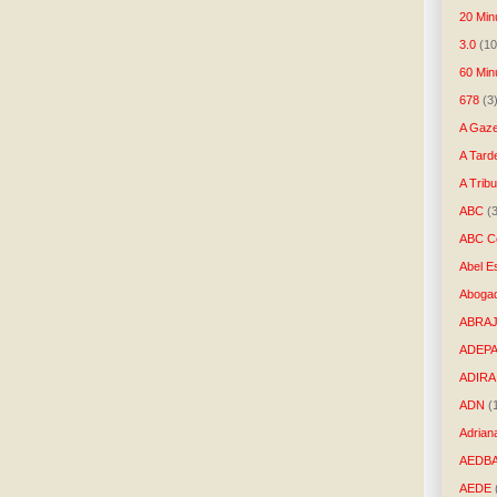
20 Min
3.0
(10
60 Min
678
(3
A Gaze
A Tard
A Trib
ABC
(
ABC Co
Abel E
Aboga
ABRAJ
ADEP
ADIRA
ADN
(
Adrian
AEDB
AEDE