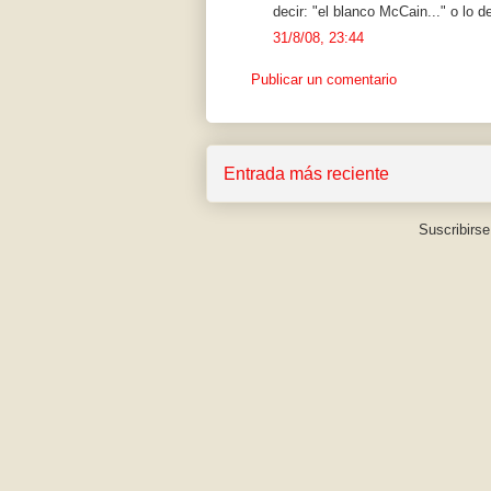
decir: "el blanco McCain..." o lo 
31/8/08, 23:44
Publicar un comentario
Entrada más reciente
Suscribirse