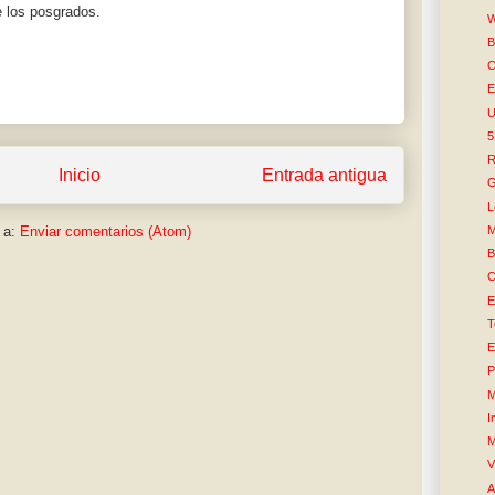
de los posgrados.
W
B
C
E
U
R
Inicio
Entrada antigua
G
L
 a:
Enviar comentarios (Atom)
M
B
C
E
T
E
P
M
I
M
V
A