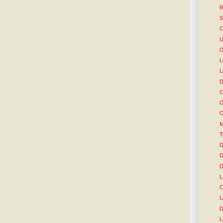
R
S
C
U
O
L
L
D
C
O
O
M
T
D
D
D
L
C
L
D
L