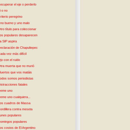
ecuperar el eje o perderlo
i o no
riterio peregrino
no bueno y uno malo
tro título para coleccionar
os populares desaparecen
a SIP aspira
eclaración de Chapultepec
ada vez más difícil
jo con el ruido
tra muerta que no murió
uertos que vos matáis
odos somos periodistas
istracciones fatales
eme uno
eme uno cualquiera...
os cuadros de Massa
ordillera contra meseta
unes populares
omingos populares
os costos de El Argentino