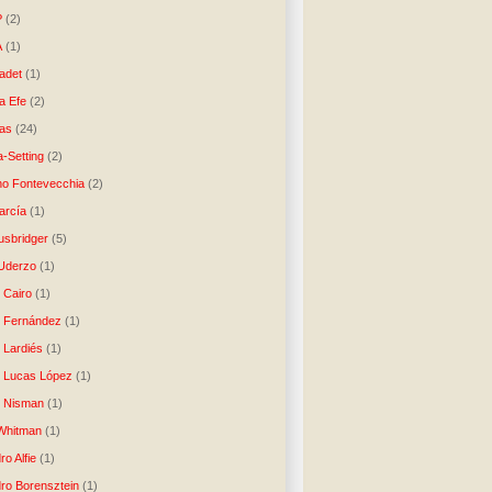
P
(2)
A
(1)
ladet
(1)
a Efe
(2)
as
(24)
-Setting
(2)
no Fontevecchia
(2)
arcía
(1)
usbridger
(5)
 Uderzo
(1)
 Cairo
(1)
o Fernández
(1)
o Lardiés
(1)
o Lucas López
(1)
o Nisman
(1)
Whitman
(1)
ro Alfie
(1)
dro Borensztein
(1)