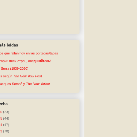
ás leídas
tos que faltan hoy en las portadas/tapas
арии всех стран, соединяйтесь!
o Serra (1939-2020)
sis según
The New York Post
Jacques Sempé y
The New Yorker
echa
26
(23)
25
(44)
24
(47)
23
(70)