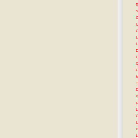
R
S
C
U
O
L
L
D
C
O
O
M
T
D
D
D
L
C
L
D
L