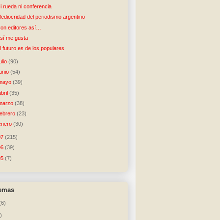
i rueda ni conferencia
ediocridad del periodismo argentino
on editores así…
sí me gusta
l futuro es de los populares
julio
(90)
junio
(54)
mayo
(39)
abril
(35)
marzo
(38)
febrero
(23)
enero
(30)
07
(215)
06
(39)
05
(7)
temas
(6)
)