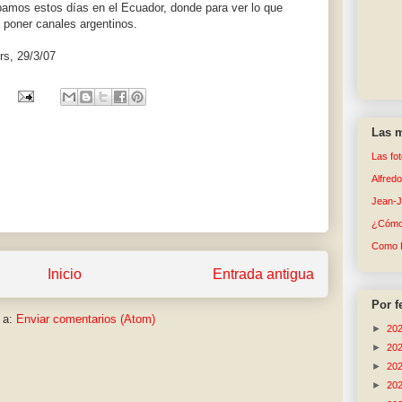
amos estos días en el Ecuador, donde para ver lo que
 poner canales argentinos.
rs, 29/3/07
Las m
Las fo
Alfred
Jean-
¿Cómo 
Como 
Inicio
Entrada antigua
Por f
 a:
Enviar comentarios (Atom)
►
20
►
20
►
20
►
20