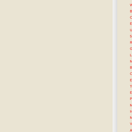
W
B
C
E
U
R
G
L
M
B
C
E
T
E
P
M
I
M
V
A