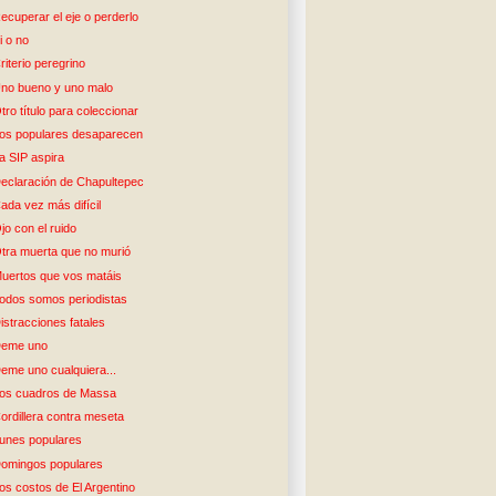
ecuperar el eje o perderlo
i o no
riterio peregrino
no bueno y uno malo
tro título para coleccionar
os populares desaparecen
a SIP aspira
eclaración de Chapultepec
ada vez más difícil
jo con el ruido
tra muerta que no murió
uertos que vos matáis
odos somos periodistas
istracciones fatales
eme uno
eme uno cualquiera...
os cuadros de Massa
ordillera contra meseta
unes populares
omingos populares
os costos de El Argentino