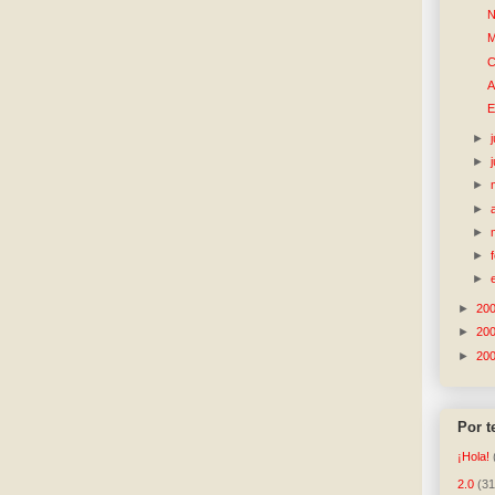
N
M
C
A
E
►
►
►
►
►
►
►
►
20
►
20
►
20
Por 
¡Hola!
2.0
(31