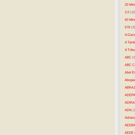
20 Min
3.0
(10
60 Min
678
(3
A Gaze
A Tard
A Trib
ABC
(
ABC Co
Abel E
Aboga
ABRAJ
ADEP
ADIRA
ADN
(
Adrian
AEDB
AEDE