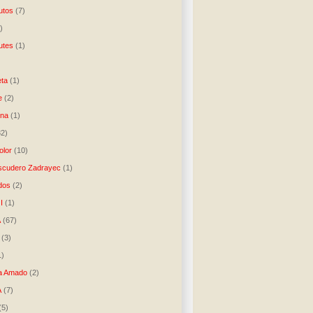
utos
(7)
)
utes
(1)
)
ta
(1)
e
(2)
una
(1)
32)
lor
(10)
scudero Zadrayec
(1)
dos
(2)
I
(1)
A
(67)
(3)
1)
a Amado
(2)
A
(7)
(5)