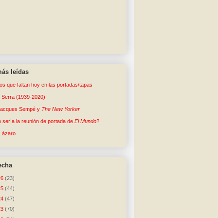
ás leídas
tos que faltan hoy en las portadas/tapas
o Serra (1939-2020)
Jacques Sempé y
The New Yorker
sería la reunión de portada de
El Mundo
?
Lázaro
echa
26
(23)
25
(44)
24
(47)
23
(70)