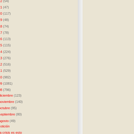
22
(54)
21
(47)
20
(117)
19
(48)
18
(74)
17
(78)
16
(113)
15
(115)
14
(224)
13
(276)
12
(516)
11
(529)
10
(982)
09
(1081)
08
(796)
diciembre
(123)
noviembre
(140)
octubre
(95)
septiembre
(80)
agosto
(49)
otición
a crisis es esto