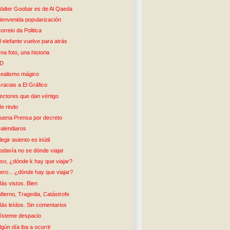
alter Goobar es de Al Qaeda
ienvenida popularización
orreio da Politica
l elefante vuelve para atrás
na foto, una historia
5D
ealismo mágico
racias a El Gráfico
ectores que dan vértigo
e rindo
uena Prensa por decreto
alendiaros
legir asiento es inútil
odavía no se dónde viajar
so, ¿dónde k hay que viajar?
ero... ¿dónde hay que viajar?
ás vistos. Bien
nfierno, Tragedia, Catástrofe
ás leídos. Sin comentarios
ísteme despacio
lgún día iba a ocurrir