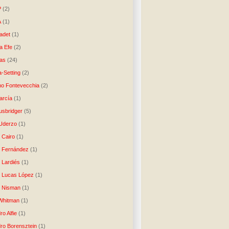
P
(2)
A
(1)
ladet
(1)
a Efe
(2)
as
(24)
-Setting
(2)
no Fontevecchia
(2)
arcía
(1)
usbridger
(5)
 Uderzo
(1)
 Cairo
(1)
o Fernández
(1)
o Lardiés
(1)
o Lucas López
(1)
o Nisman
(1)
Whitman
(1)
ro Alfie
(1)
dro Borensztein
(1)