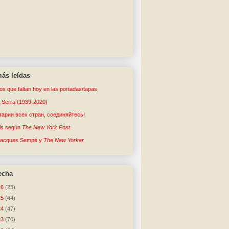
ás leídas
tos que faltan hoy en las portadas/tapas
o Serra (1939-2020)
арии всех стран, соединяйтесь!
sis según
The New York Post
Jacques Sempé y
The New Yorker
echa
26
(23)
25
(44)
24
(47)
23
(70)