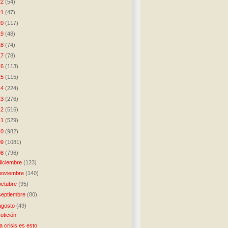
22
(54)
21
(47)
20
(117)
19
(48)
18
(74)
17
(78)
16
(113)
15
(115)
14
(224)
13
(276)
12
(516)
11
(529)
10
(982)
09
(1081)
08
(796)
diciembre
(123)
noviembre
(140)
octubre
(95)
septiembre
(80)
agosto
(49)
otición
a crisis es esto