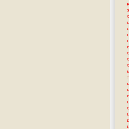
R
S
C
U
O
L
L
D
C
O
O
M
T
D
D
D
L
C
L
D
L