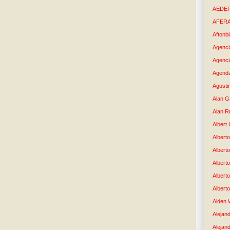
AEDE
AFER
Aftonb
Agenci
Agenci
Agenda
Agusti
Alan G
Alan R
Albert
Alberto
Albert
Albert
Albert
Albert
Alden 
Alejand
Alejan