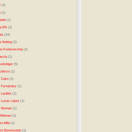
P
(2)
A
(1)
ladet
(1)
a Efe
(2)
as
(24)
-Setting
(2)
no Fontevecchia
(2)
arcía
(1)
usbridger
(5)
 Uderzo
(1)
 Cairo
(1)
o Fernández
(1)
o Lardiés
(1)
o Lucas López
(1)
o Nisman
(1)
Whitman
(1)
ro Alfie
(1)
dro Borensztein
(1)