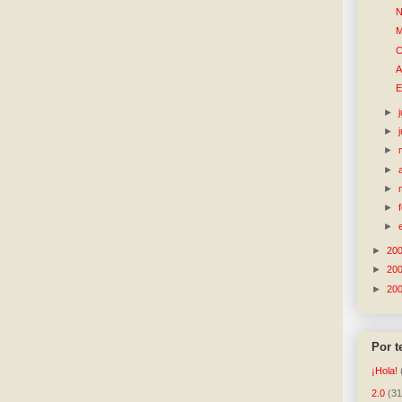
N
M
C
A
E
►
►
►
►
►
►
►
►
20
►
20
►
20
Por 
¡Hola!
2.0
(31