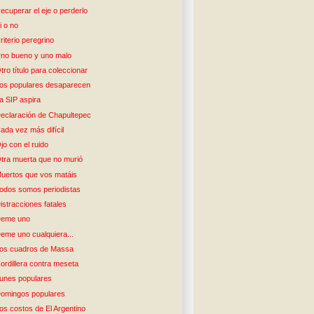
ecuperar el eje o perderlo
i o no
riterio peregrino
no bueno y uno malo
tro título para coleccionar
os populares desaparecen
a SIP aspira
eclaración de Chapultepec
ada vez más difícil
jo con el ruido
tra muerta que no murió
uertos que vos matáis
odos somos periodistas
istracciones fatales
eme uno
eme uno cualquiera...
os cuadros de Massa
ordillera contra meseta
unes populares
omingos populares
os costos de El Argentino