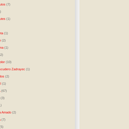
utos
(7)
)
utes
(1)
)
ta
(1)
e
(2)
una
(1)
32)
lor
(10)
scudero Zadrayec
(1)
dos
(2)
I
(1)
A
(67)
(3)
1)
a Amado
(2)
A
(7)
(5)