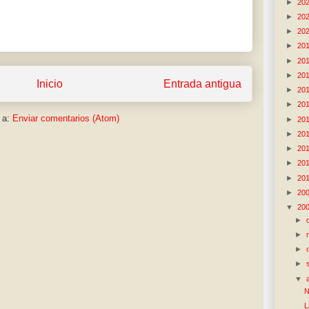
►
20
►
20
►
20
►
20
►
20
►
20
Inicio
Entrada antigua
►
20
►
20
 a:
Enviar comentarios (Atom)
►
20
►
20
►
20
►
20
►
20
►
20
▼
20
►
►
►
►
▼
N
L