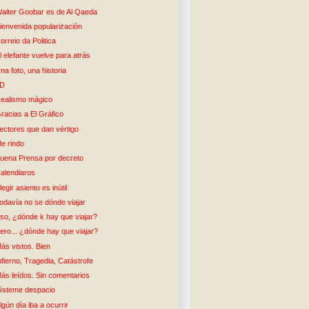
alter Goobar es de Al Qaeda
ienvenida popularización
orreio da Politica
l elefante vuelve para atrás
na foto, una historia
5D
ealismo mágico
racias a El Gráfico
ectores que dan vértigo
e rindo
uena Prensa por decreto
alendiaros
legir asiento es inútil
odavía no se dónde viajar
so, ¿dónde k hay que viajar?
ero... ¿dónde hay que viajar?
ás vistos. Bien
nfierno, Tragedia, Catástrofe
ás leídos. Sin comentarios
ísteme despacio
lgún día iba a ocurrir