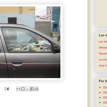
Las m
Las fo
Alfred
Пролет
La cri
Jean-
Por f
►
20
►
20
►
20
►
20