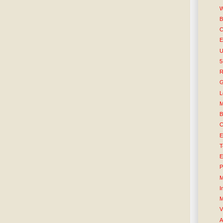
W
B
C
E
U
R
G
L
M
B
C
E
T
E
P
M
I
M
V
A