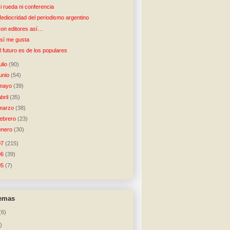
i rueda ni conferencia
ediocridad del periodismo argentino
on editores así…
sí me gusta
l futuro es de los populares
julio
(90)
junio
(54)
mayo
(39)
abril
(35)
marzo
(38)
febrero
(23)
enero
(30)
07
(215)
06
(39)
05
(7)
temas
(6)
)