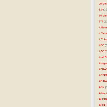
20 Min
3.0
(10
60 Min
678
(3
A Gaze
A Tard
A Trib
ABC
(
ABC Co
Abel E
Aboga
ABRAJ
ADEP
ADIRA
ADN
(
Adrian
AEDB
AEDE