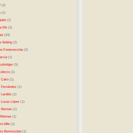
P
(2)
A
(1)
ladet
(1)
a Efe
(2)
as
(24)
-Setting
(2)
no Fontevecchia
(2)
arcía
(1)
usbridger
(5)
 Uderzo
(1)
 Cairo
(1)
o Fernández
(1)
o Lardiés
(1)
o Lucas López
(1)
o Nisman
(1)
Whitman
(1)
ro Alfie
(1)
dro Borensztein
(1)