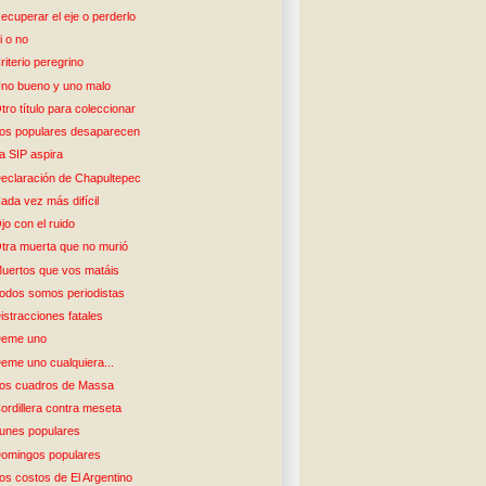
ecuperar el eje o perderlo
i o no
riterio peregrino
no bueno y uno malo
tro título para coleccionar
os populares desaparecen
a SIP aspira
eclaración de Chapultepec
ada vez más difícil
jo con el ruido
tra muerta que no murió
uertos que vos matáis
odos somos periodistas
istracciones fatales
eme uno
eme uno cualquiera...
os cuadros de Massa
ordillera contra meseta
unes populares
omingos populares
os costos de El Argentino