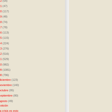
22
(54)
21
(47)
20
(117)
19
(48)
18
(74)
17
(78)
16
(113)
15
(115)
14
(224)
13
(276)
12
(516)
11
(529)
10
(982)
09
(1081)
08
(796)
diciembre
(123)
noviembre
(140)
octubre
(95)
septiembre
(80)
agosto
(49)
otición
a crisis es esto