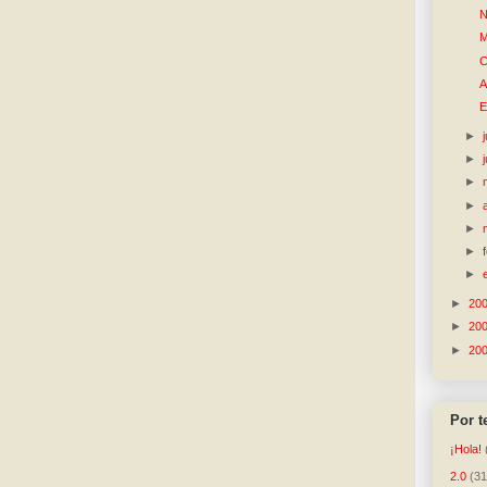
N
M
C
A
E
►
►
►
►
►
►
►
►
20
►
20
►
20
Por 
¡Hola!
2.0
(31