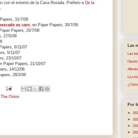
n con el entorno de la Casa Rosada. Prefiero a
De la
a
.
 Papers, 31/7/08
pescado es caro
, en Paper Papers, 30/7/08
 Paper Papers, 25/7/08
, 27/5/08
08
Las m
Papers, 6/11/07
rs, 5/11/07
Las fo
rs, 23/10/07
Пролет
en Paper Papers, 21/10/07
pers, 14/12/06
Alfred
apers, 28/2/06
La cri
¿Cómo 
,
The Onion
Por f
►
20
►
20
►
20
►
20