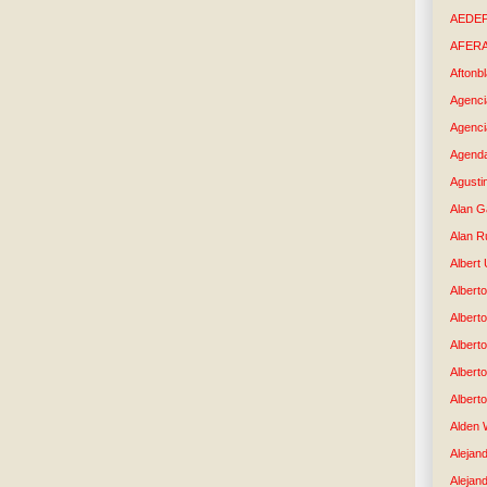
AEDE
AFER
Aftonb
Agenci
Agenci
Agenda
Agusti
Alan G
Alan R
Albert
Alberto
Albert
Albert
Albert
Albert
Alden 
Alejand
Alejan