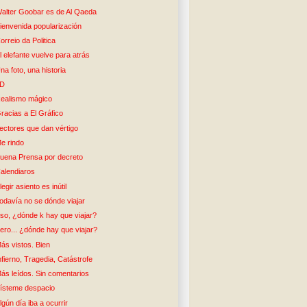
alter Goobar es de Al Qaeda
ienvenida popularización
orreio da Politica
l elefante vuelve para atrás
na foto, una historia
5D
ealismo mágico
racias a El Gráfico
ectores que dan vértigo
e rindo
uena Prensa por decreto
alendiaros
legir asiento es inútil
odavía no se dónde viajar
so, ¿dónde k hay que viajar?
ero... ¿dónde hay que viajar?
ás vistos. Bien
nfierno, Tragedia, Catástrofe
ás leídos. Sin comentarios
ísteme despacio
lgún día iba a ocurrir