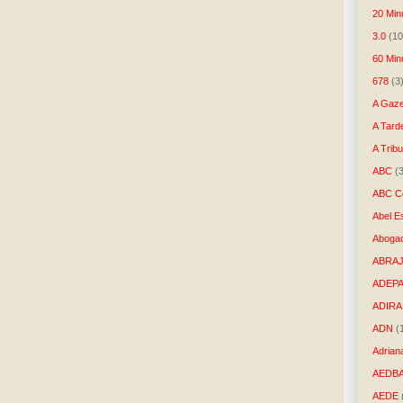
20 Min
3.0
(10
60 Min
678
(3
A Gaze
A Tard
A Trib
ABC
(
ABC Co
Abel E
Aboga
ABRAJ
ADEP
ADIRA
ADN
(
Adrian
AEDB
AEDE