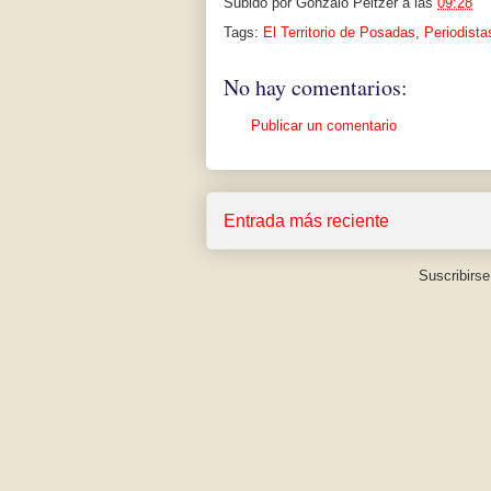
Subido por
Gonzalo Peltzer
a las
09:28
Tags:
El Territorio de Posadas
,
Periodista
No hay comentarios:
Publicar un comentario
Entrada más reciente
Suscribirse