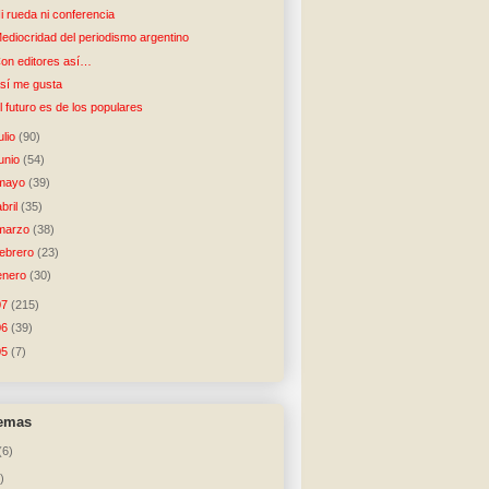
i rueda ni conferencia
ediocridad del periodismo argentino
on editores así…
sí me gusta
l futuro es de los populares
julio
(90)
junio
(54)
mayo
(39)
abril
(35)
marzo
(38)
febrero
(23)
enero
(30)
07
(215)
06
(39)
05
(7)
temas
(6)
)