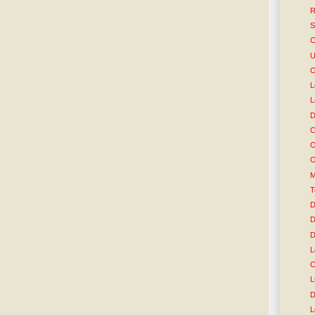
R
S
C
U
O
L
L
D
C
O
O
M
T
D
D
D
L
C
L
D
L