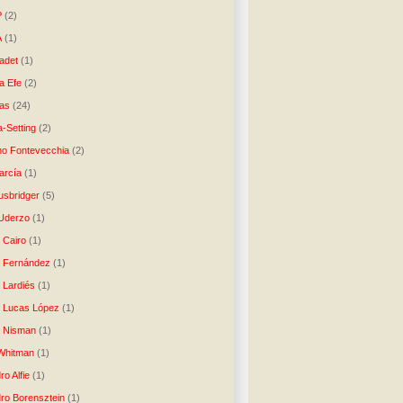
P
(2)
A
(1)
ladet
(1)
a Efe
(2)
as
(24)
-Setting
(2)
no Fontevecchia
(2)
arcía
(1)
usbridger
(5)
 Uderzo
(1)
 Cairo
(1)
o Fernández
(1)
o Lardiés
(1)
o Lucas López
(1)
o Nisman
(1)
Whitman
(1)
ro Alfie
(1)
dro Borensztein
(1)