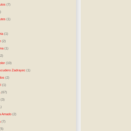
utos
(7)
)
utes
(1)
)
ta
(1)
e
(2)
una
(1)
32)
lor
(10)
scudero Zadrayec
(1)
dos
(2)
I
(1)
A
(67)
(3)
1)
a Amado
(2)
A
(7)
(5)