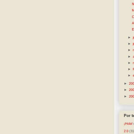
N
M
C
A
E
►
►
►
►
►
►
►
►
20
►
20
►
20
Por 
¡Hola!
2.0
(31