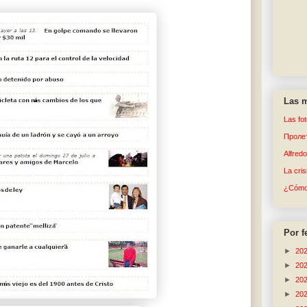
Las m
Las fo
Пролет
Alfred
La cri
¿Cómo 
Por f
►
20
►
20
►
20
►
20