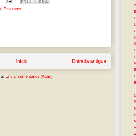
W
s
,
Populares
B
C
E
U
R
G
L
Inicio
Entrada antigua
M
B
 a:
Enviar comentarios (Atom)
C
E
T
E
P
M
I
M
V
A