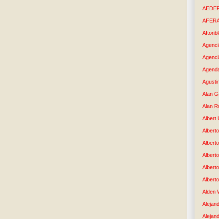
AEDE
AFER
Aftonb
Agenci
Agenci
Agenda
Agusti
Alan G
Alan R
Albert
Alberto
Albert
Albert
Albert
Albert
Alden 
Alejand
Alejan