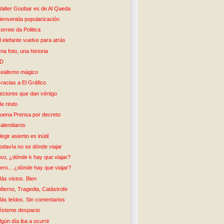
alter Goobar es de Al Qaeda
ienvenida popularización
orreio da Politica
l elefante vuelve para atrás
na foto, una historia
5D
ealismo mágico
racias a El Gráfico
ectores que dan vértigo
e rindo
uena Prensa por decreto
alendiaros
legir asiento es inútil
odavía no se dónde viajar
so, ¿dónde k hay que viajar?
ero... ¿dónde hay que viajar?
ás vistos. Bien
nfierno, Tragedia, Catástrofe
ás leídos. Sin comentarios
ísteme despacio
lgún día iba a ocurrir