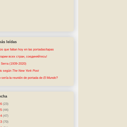
ás leídas
tos que faltan hoy en las portadas/tapas
арии всех стран, соединяйтесь!
o Serra (1939-2020)
sis según
The New York Post
sería la reunión de portada de
El Mundo
?
echa
26
(23)
25
(44)
24
(47)
23
(70)