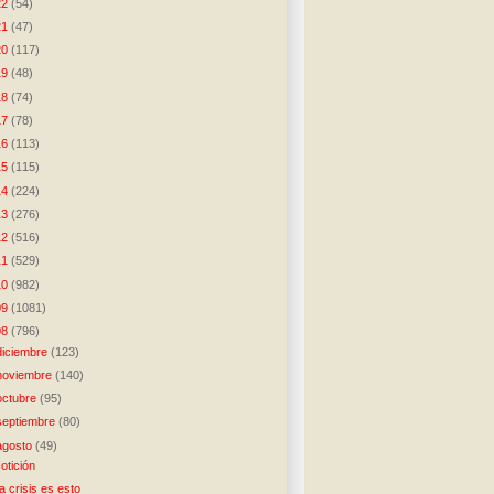
22
(54)
21
(47)
20
(117)
19
(48)
18
(74)
17
(78)
16
(113)
15
(115)
14
(224)
13
(276)
12
(516)
11
(529)
10
(982)
09
(1081)
08
(796)
diciembre
(123)
noviembre
(140)
octubre
(95)
septiembre
(80)
agosto
(49)
otición
a crisis es esto