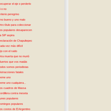
ecuperar el eje o perderlo
i o no
riterio peregrino
no bueno y uno malo
tro título para coleccionar
os populares desaparecen
a SIP aspira
eclaración de Chapultepec
ada vez más difícil
jo con el ruido
tra muerta que no murió
uertos que vos matáis
odos somos periodistas
istracciones fatales
eme uno
eme uno cualquiera...
os cuadros de Massa
ordillera contra meseta
unes populares
omingos populares
os costos de El Argentino