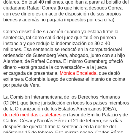
dólares. En total 40 millones, que iban a parar al bolsillo del
ciudadano Rafael Correa (lo que hiciera después Correa
con ese dinero es un acto de disposición de sus propios
bienes y además no pagaría impuestos por esa cifra).
Correa desistió de su acción cuando ya estaba firme la
sentencia, tal como salió del juez que falló en primera
instancia y que redujo la indemnización de 80 a 40
millones. Esa sentencia se redactó en la computadora/el
ordenador de Gutemberg Vera, abogado, junto con su hijo
Alembert, de Rafael Correa. El mismo Gutemberg ofreció
dinero –está grabada la conversación– a la jueza
encargada de presentarla,
Mónica Encalada
, que debió
exilarse a Colombia luego de confesar el intento de coima
por parte de Vera.
La Comisión Interamericana de los Derechos Humanos
(CIDH), que tiene jurisdicción en todos los países miembros
de la Organización de los Estados Americanos (OEA),
decretó medidas cautelares
en favor de Emilio Palacio y de
Carlos, César y Nicolás Pérez el 21 de febrero, seis días
después de quedar firme la sentencia en la noche del
miércoles 15 de febrero. Esa misma noche, Carlos Pérez