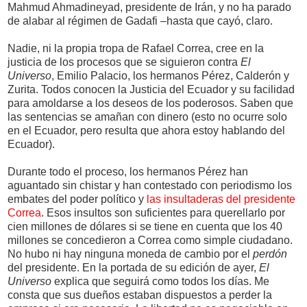
Mahmud Ahmadineyad, presidente de Irán, y no ha parado
de alabar al régimen de Gadafi –hasta que cayó, claro.
Nadie, ni la propia tropa de Rafael Correa, cree en la
justicia de los procesos que se siguieron contra
El
Universo
, Emilio Palacio, los hermanos Pérez, Calderón y
Zurita. Todos conocen la Justicia del Ecuador y su facilidad
para amoldarse a los deseos de los poderosos. Saben que
las sentencias se amañan con dinero (esto no ocurre solo
en el Ecuador, pero resulta que ahora estoy hablando del
Ecuador).
Durante todo el proceso, los hermanos Pérez han
aguantado sin chistar y han contestado con periodismo los
embates del poder político y
las insultaderas del presidente
Correa
. Esos insultos son suficientes para querellarlo por
cien millones de dólares si se tiene en cuenta que los 40
millones se concedieron a Correa como simple ciudadano.
No hubo ni hay ninguna moneda de cambio por el
perdón
del presidente. En la portada de su edición de ayer,
El
Universo
explica que seguirá como todos los días. Me
consta que sus dueños estaban dispuestos a perder la