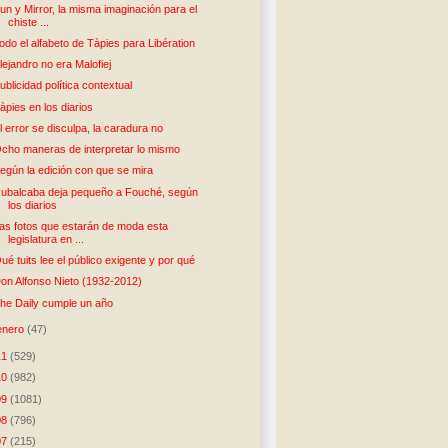
un y Mirror, la misma imaginación para el
chiste ...
odo el alfabeto de Tàpies para Libération
lejandro no era Malofiej
ublicidad política contextual
àpies en los diarios
l error se disculpa, la caradura no
cho maneras de interpretar lo mismo
egún la edición con que se mira
ubalcaba deja pequeño a Fouché, según
los diarios
as fotos que estarán de moda esta
legislatura en ...
ué tuits lee el público exigente y por qué
on Alfonso Nieto (1932-2012)
he Daily cumple un año
enero
(47)
11
(529)
10
(982)
09
(1081)
08
(796)
07
(215)