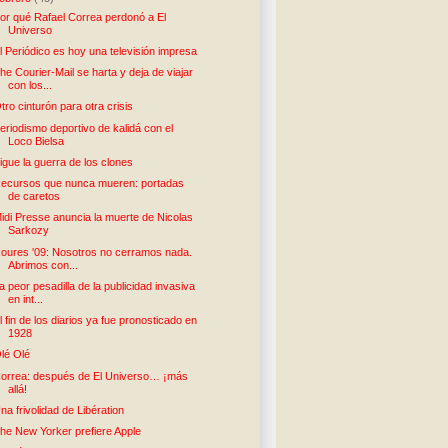
or qué Rafael Correa perdonó a El
Universo
l Periódico es hoy una televisión impresa
he Courier-Mail se harta y deja de viajar
con los...
tro cinturón para otra crisis
eriodismo deportivo de kalidá con el
Loco Bielsa
igue la guerra de los clones
ecursos que nunca mueren: portadas
de caretos
idi Presse anuncia la muerte de Nicolas
Sarkozy
oures '09: Nosotros no cerramos nada.
Abrimos con...
a peor pesadilla de la publicidad invasiva
en int...
l fin de los diarios ya fue pronosticado en
1928
lé Olé
orrea: después de El Universo… ¡más
allá!
na frivolidad de Libération
he New Yorker prefiere Apple