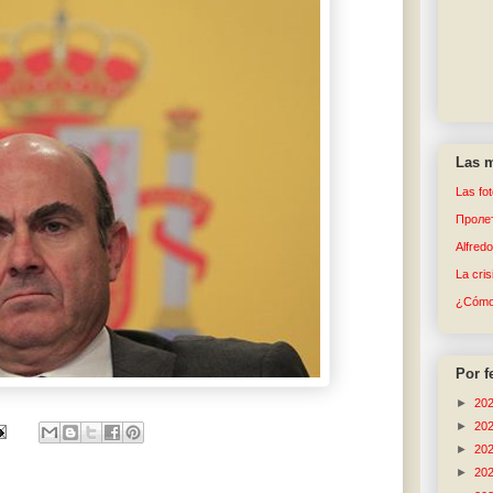
Las m
Las fo
Пролет
Alfred
La cri
¿Cómo 
Por f
►
20
►
20
►
20
►
20