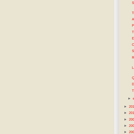
S
T
A
P
T
E
O
S
R
L
Q
D
T
►
►
20
►
20
►
20
►
20
►
20