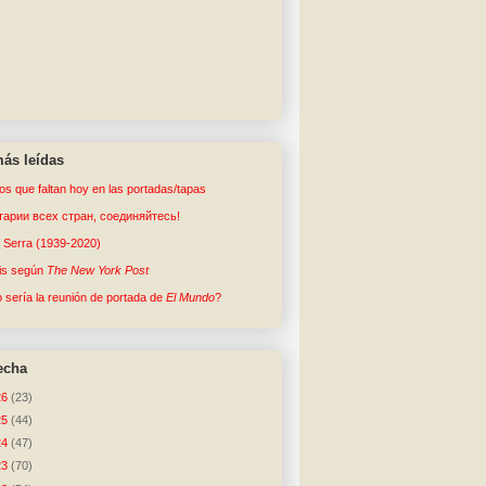
ás leídas
tos que faltan hoy en las portadas/tapas
арии всех стран, соединяйтесь!
o Serra (1939-2020)
sis según
The New York Post
sería la reunión de portada de
El Mundo
?
echa
26
(23)
25
(44)
24
(47)
23
(70)