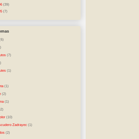
06
(39)
05
(7)
temas
(6)
)
utos
(7)
)
utes
(1)
)
ta
(1)
e
(2)
una
(1)
32)
lor
(10)
scudero Zadrayec
(1)
dos
(2)