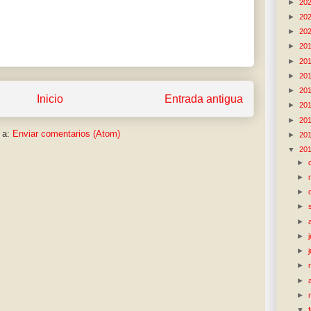
►
20
►
20
►
20
►
20
►
20
►
20
►
20
Inicio
Entrada antigua
►
20
►
20
 a:
Enviar comentarios (Atom)
►
20
▼
20
►
►
►
►
►
►
►
►
►
►
▼