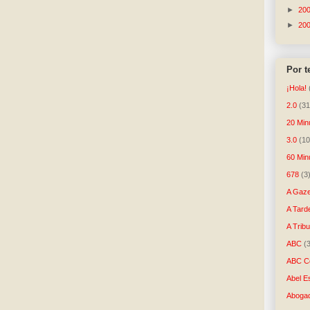
►
20
►
20
Por 
¡Hola!
2.0
(31
20 Min
3.0
(10
60 Min
678
(3
A Gaze
A Tard
A Trib
ABC
(
ABC Co
Abel E
Aboga