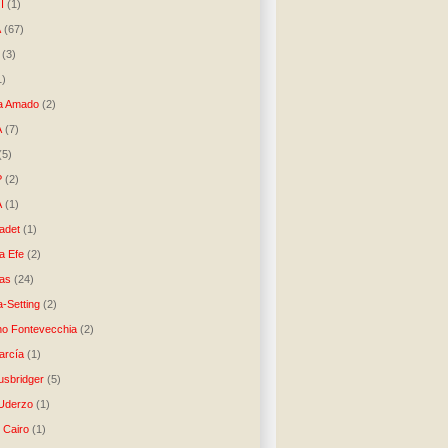
I
(1)
A
(67)
(3)
1)
a Amado
(2)
A
(7)
(5)
P
(2)
A
(1)
ladet
(1)
a Efe
(2)
as
(24)
-Setting
(2)
no Fontevecchia
(2)
arcía
(1)
usbridger
(5)
 Uderzo
(1)
 Cairo
(1)