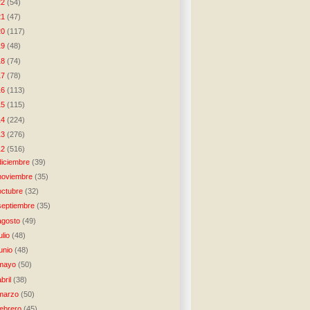
22
(54)
21
(47)
20
(117)
19
(48)
18
(74)
17
(78)
16
(113)
15
(115)
14
(224)
13
(276)
12
(516)
diciembre
(39)
noviembre
(35)
octubre
(32)
septiembre
(35)
agosto
(49)
julio
(48)
junio
(48)
mayo
(50)
abril
(38)
marzo
(50)
febrero
(45)