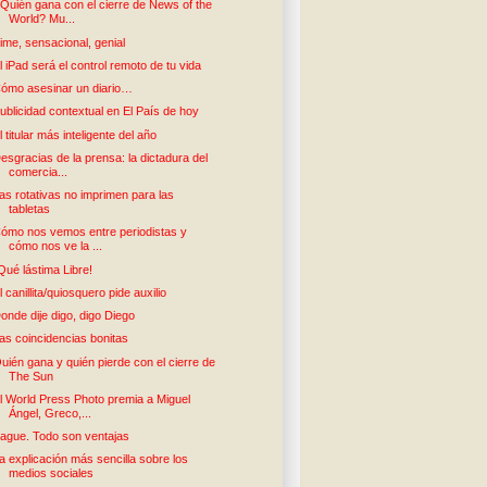
Quién gana con el cierre de News of the
World? Mu...
ime, sensacional, genial
l iPad será el control remoto de tu vida
ómo asesinar un diario…
ublicidad contextual en El País de hoy
l titular más inteligente del año
esgracias de la prensa: la dictadura del
comercia...
as rotativas no imprimen para las
tabletas
ómo nos vemos entre periodistas y
cómo nos ve la ...
Qué lástima Libre!
l canillita/quiosquero pide auxilio
onde dije digo, digo Diego
as coincidencias bonitas
uién gana y quién pierde con el cierre de
The Sun
l World Press Photo premia a Miguel
Ángel, Greco,...
ague. Todo son ventajas
a explicación más sencilla sobre los
medios sociales