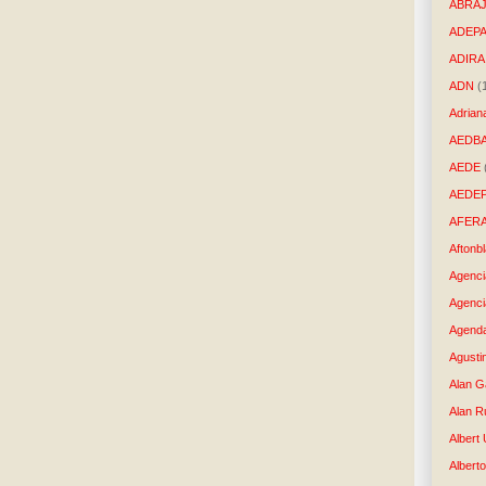
ABRAJ
ADEP
ADIRA
ADN
(
Adrian
AEDB
AEDE
AEDE
AFER
Aftonb
Agenci
Agenci
Agenda
Agusti
Alan G
Alan R
Albert
Alberto