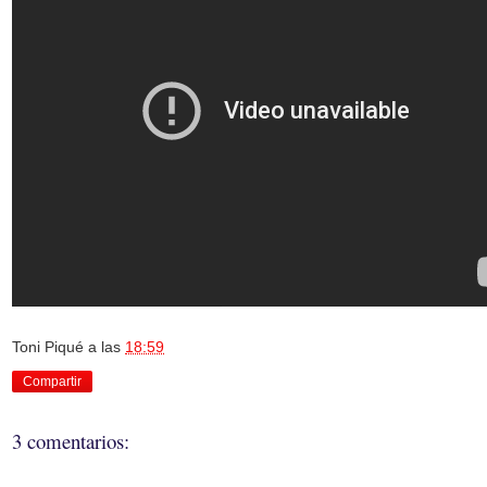
Toni Piqué
a las
18:59
Compartir
3 comentarios: