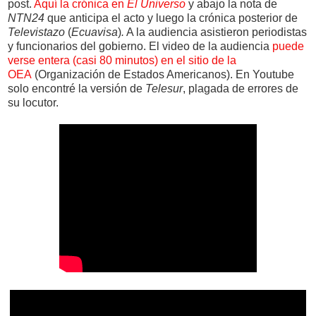
post.
Aquí la crónica en
El Universo
y abajo la nota de
NTN24
que anticipa el acto y luego la crónica posterior de
Televistazo
(
Ecuavisa
)
.
A la audiencia asistieron periodistas
y funcionarios del gobierno. El video de la audiencia
puede
verse entera (casi 80 minutos) en el sitio de la
OEA
(Organización de Estados Americanos). En Youtube
solo encontré la versión de
Telesur
, plagada de errores de
su locutor.