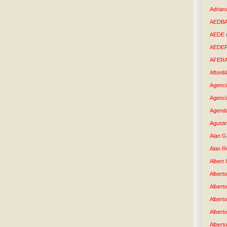
Adrian
AEDB
AEDE
AEDE
AFER
Aftonb
Agenci
Agenci
Agenda
Agusti
Alan G
Alan R
Albert
Alberto
Albert
Albert
Albert
Albert