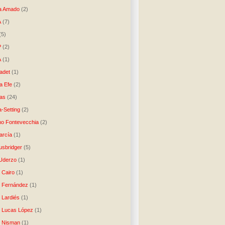
a Amado
(2)
A
(7)
(5)
P
(2)
A
(1)
ladet
(1)
a Efe
(2)
as
(24)
-Setting
(2)
no Fontevecchia
(2)
arcía
(1)
usbridger
(5)
 Uderzo
(1)
 Cairo
(1)
o Fernández
(1)
o Lardiés
(1)
o Lucas López
(1)
o Nisman
(1)