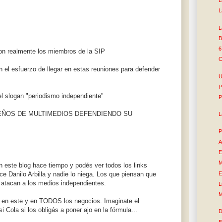
L
L
L
B
6
son realmente los miembros de la SIP
C
n el esfuerzo de llegar en estas reuniones para defender
U
P
l slogan "periodismo independiente"
P
UEÑOS DE MULTIMEDIOS DEFENDIENDO SU
L
P
A
E
M
 este blog hace tiempo y podés ver todos los links
E
e Danilo Arbilla y nadie lo niega. Los que piensan que
 atacan a los medios independientes.
L
M
l en este y en TODOS los negocios. Imaginate el
Cola si los obligás a poner ajo en la fórmula...
D
E