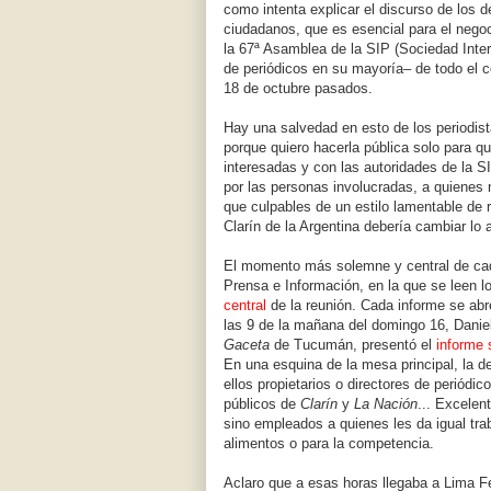
como intenta explicar el discurso de los d
ciudadanos, que es esencial para el nego
la 67ª Asamblea de la SIP (Sociedad Inte
de periódicos en su mayoría– de todo el c
18 de octubre pasados.
Hay una salvedad en esto de los periodist
porque quiero hacerla pública solo para 
interesadas y con las autoridades de la S
por las personas involucradas, a quienes
que culpables de un estilo lamentable de 
Clarín de la Argentina debería cambiar lo 
El momento más solemne y central de cad
Prensa e Información, en la que se leen 
central
de la reunión. Cada informe se abr
las 9 de la mañana del domingo 16, Danie
Gaceta
de Tucumán, presentó el
informe 
En una esquina de la mesa principal, la d
ellos propietarios o directores de periódic
públicos de
Clarín
y
La Nación
... Excelen
sino empleados a quienes les da igual tra
alimentos o para la competencia.
Aclaro que a esas horas llegaba a Lima Fer