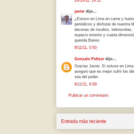
26/10/11, 19:11
javier
dijo...
¿Estuvo en Lima en carne y hues
periódicos y disfrutar de nuestra 
decenas de insultos, telenovelas, 
espacio exterior y cuarta dimensió
querida Baires.
8/11/11, 0:50
Gonzalo Peltzer
dijo...
Gracias Javier. Sí estuve en Lima
aseguro que es mejor sufrir los di
sea del poder.
8/11/11, 8:59
Publicar un comentario
Entrada más reciente