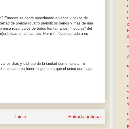
E
C
o? Entoces se habrá aproximado a varios kioskos de
U
libertad de prensa (cuatro periódicos serios y más de una
C
prensa rosa, culos de todos los tamaños, "noticias" del
H
n)crónicas amarillas, etc. Por mí, llévesela toda a su
Q
A
¡
 varios días y disfruté de la ciudad como nunca. Te
M
ez chichas a no tener ninguno o a que el único que haya
L
S
S
C
S
L
Inicio
Entrada antigua
T
R