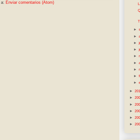
 a:
Enviar comentarios (Atom)
L
Q
T
►
►
►
►
►
►
►
►
►
►
20
►
20
►
20
►
20
►
20
►
20