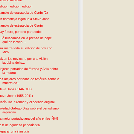
dición, edición, edición
ambio de estrategia de Clarín (2)
n homenaje ingenuo a Steve Jobs
ambio de estrategia de Clarín
ay futuro, pero no para todos
ué buscamos en la prensa de papel,
qué en la web ...
ra ilustra toda su edición de hoy con
Miró
Vivan los novios! o por una visión
jacobina del p...
ejores portadas de Europa y Asia sobre
la muerte ...
as mejores portadas de América sobre la
muerte de...
teve Jobs CHANGED
teve Jobs (1955-2011)
larín, los Kirchner y el pecado original
oledad Gallego Díaz sobre el periodismo
argentino...
a mejor portada/tapa del año en los ÑH8
est de agudeza periodística
eparar una injusticia