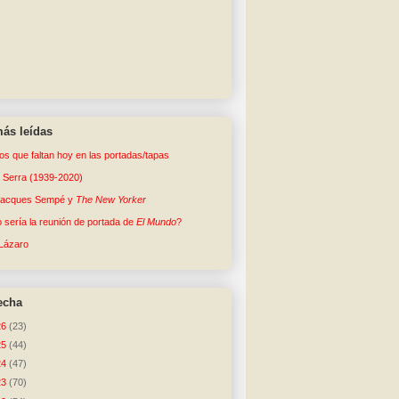
ás leídas
tos que faltan hoy en las portadas/tapas
o Serra (1939-2020)
Jacques Sempé y
The New Yorker
sería la reunión de portada de
El Mundo
?
Lázaro
echa
26
(23)
25
(44)
24
(47)
23
(70)