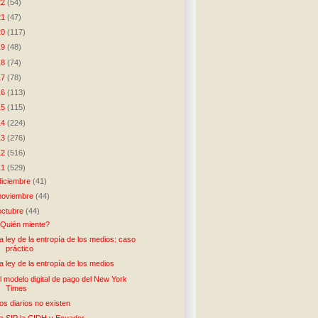
22
(54)
21
(47)
20
(117)
19
(48)
18
(74)
17
(78)
16
(113)
15
(115)
14
(224)
13
(276)
12
(516)
11
(529)
diciembre
(41)
noviembre
(44)
octubre
(44)
Quién miente?
a ley de la entropía de los medios: caso
práctico
a ley de la entropía de los medios
l modelo digital de pago del New York
Times
os diarios no existen