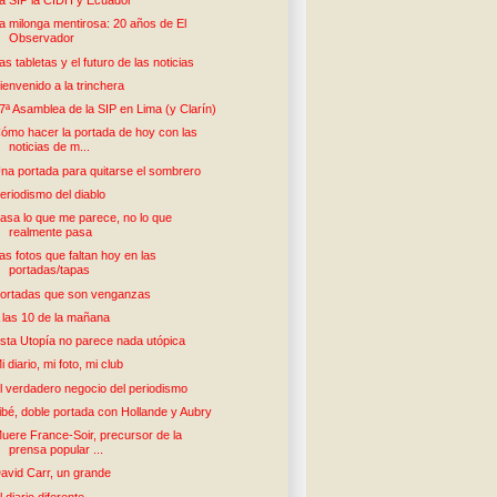
a SIP la CIDH y Ecuador
a milonga mentirosa: 20 años de El
Observador
as tabletas y el futuro de las noticias
ienvenido a la trinchera
7ª Asamblea de la SIP en Lima (y Clarín)
ómo hacer la portada de hoy con las
noticias de m...
na portada para quitarse el sombrero
eriodismo del diablo
asa lo que me parece, no lo que
realmente pasa
as fotos que faltan hoy en las
portadas/tapas
ortadas que son venganzas
 las 10 de la mañana
sta Utopía no parece nada utópica
i diario, mi foto, mi club
l verdadero negocio del periodismo
ibé, doble portada con Hollande y Aubry
uere France-Soir, precursor de la
prensa popular ...
avid Carr, un grande
l diario diferente