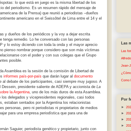
éspotas: lo que está en juego es la misma libertad de los
cio del periodismo. Es un resumen rápido del mensaje de
ramericana de la Prensa) que reunió a periodistas –dueños
ontinente americano en el Swissôtel de Lima entre el 14 y el
as y dueños de los periódicos y la voy a dejar escrita
que tenga remedio. Lo he conversado con las personas
Las m
IP y lo estoy diciendo con toda la onda y el mayor aprecio
 no pienso nombrar porque considero que son más víctimas
Las fo
relacionarse con el poder y con sus colegas que el Grupo
Alfred
antes posible.
Jean-
a Asamblea es la sesión de la comisión de Libertad de
¿Cómo 
los
informes país-por-país
que darán lugar al
documento
Como 
e al debate de los participantes, casi siempre muy jugoso. A
l Dessein, presidente saliente de ADEPA y accionista de
La
sobre la Argentina
, uno de los más duros de esta Asamblea.
e los delegados y vicepresidentes regionales, casi todos
Por f
os, estaban sentados por la Argentina los relacionistas
►
20
tes personas, pero ni periodistas ni propietarios de medios
bajar para una empresa periodística que para una de
►
20
►
20
►
20
nán Saguier, periodista genético y propietario, junto con