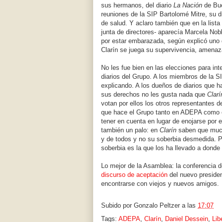
sus hermanos, del diario
La Nación
de Bue
reuniones de la SIP Bartolomé Mitre, su di
de salud. Y aclaro también que en la lista
junta de directores- aparecía Marcela Nobl
por estar embarazada, según explicó uno
Clarín se juega su supervivencia, amenaza
No les fue bien en las elecciones para int
diarios del Grupo. A los miembros de la S
explicando. A los dueños de diarios que h
sus derechos no les gusta nada que
Clarí
votan por ellos los otros representantes 
que hace el Grupo tanto en ADEPA como e
tener en cuenta en lugar de enojarse por
también un palo: en
Clarín
saben que much
y de todos y no su soberbia desmedida. P
soberbia es la que los ha llevado a donde
Lo mejor de la Asamblea: la conferencia d
discurso de aceptación
del nuevo preside
encontrarse con viejos y nuevos amigos.
Subido por
Gonzalo Peltzer
a las
17:07
Tags:
ADEPA
,
Clarín
,
Daniel Dessein
,
Lib