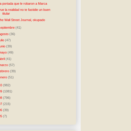
a portada que le robaron a Marca
ue la realidad no te fastidie un buen
titular
he Wall Street Journal, okupado
septiembre
(41)
agosto
(36)
julio
(47)
junio
(39)
mayo
(49)
abril
(41)
marzo
(57)
febrero
(39)
enero
(51)
10
(982)
09
(1081)
08
(796)
07
(215)
06
(39)
05
(7)