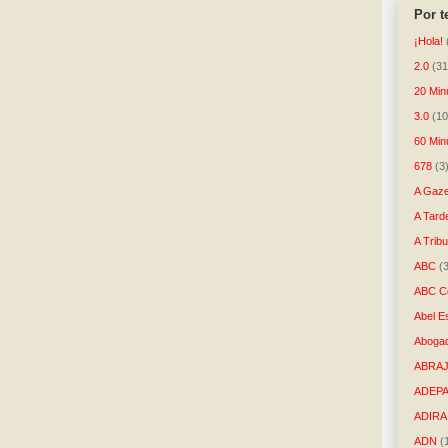
Por 
¡Hola!
2.0
(31
20 Min
3.0
(10
60 Min
678
(3
A Gaze
A Tard
A Trib
ABC
(
ABC Co
Abel E
Aboga
ABRAJ
ADEP
ADIRA
ADN
(