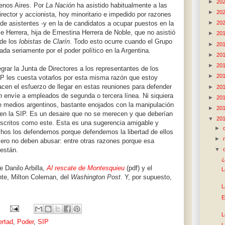
►
20
nos Aires. Por
La Nación
ha asistido habitualmente a las
►
20
rector y accionista, hoy minoritario e impedido por razones
►
20
 de asistentes -y en la de candidatos a ocupar puestos en la
e Herrera, hija de Ernestina Herrera de Noble, que no asistió
►
20
 de los
lobistas
de
Clarín
. Todo esto ocurre cuando el Grupo
►
20
da seriamente por el poder político en la Argentina.
►
20
►
20
egrar la Junta de Directores a los representantes de los
►
20
IP les cuesta votarlos por esta misma razón que estoy
acen el esfuerzo de llegar en estas reuniones para defender
►
20
n
envíe a empleados de segunda o tercera línea. Ni siquiera
►
20
de medios argentinos, bastante enojados con la manipulación
►
20
n la SIP. Es un desaire que no se merecen y que deberían
▼
20
 escritos como este. Esta es una sugerencia amigable y
►
os los defendemos porque defendemos la libertad de ellos
►
ero no deben abusar: entre otras razones porque esa
 están.
▼
¿
e Danilo Arbilla,
Al rescate de Montesquieu
(pdf) y el
L
nte, Milton Coleman, del
Washington Post
. Y, por supuesto,
L
E
L
ertad
,
Poder
,
SIP