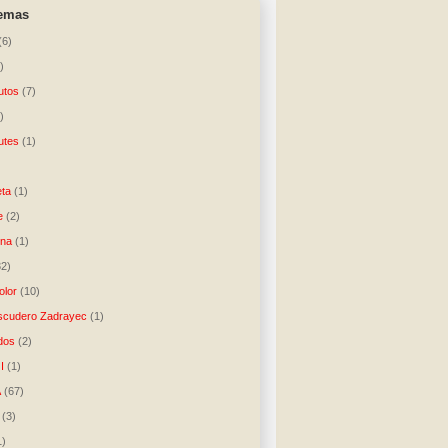
temas
(6)
)
utos
(7)
)
utes
(1)
)
ta
(1)
e
(2)
una
(1)
32)
lor
(10)
scudero Zadrayec
(1)
dos
(2)
I
(1)
A
(67)
(3)
1)