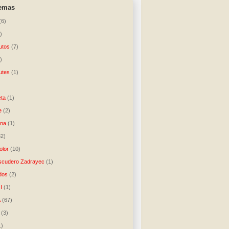
temas
(6)
)
utos
(7)
)
utes
(1)
)
ta
(1)
e
(2)
una
(1)
32)
lor
(10)
scudero Zadrayec
(1)
dos
(2)
I
(1)
A
(67)
(3)
1)