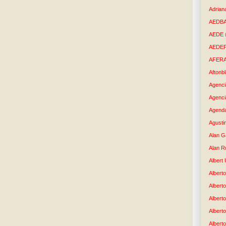
Adrian
AEDB
AEDE
AEDE
AFER
Aftonb
Agenci
Agenci
Agenda
Agusti
Alan G
Alan R
Albert
Alberto
Albert
Albert
Albert
Albert