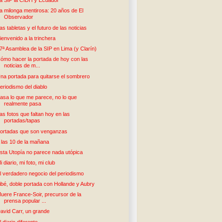
a SIP la CIDH y Ecuador
a milonga mentirosa: 20 años de El
Observador
as tabletas y el futuro de las noticias
ienvenido a la trinchera
7ª Asamblea de la SIP en Lima (y Clarín)
ómo hacer la portada de hoy con las
noticias de m...
na portada para quitarse el sombrero
eriodismo del diablo
asa lo que me parece, no lo que
realmente pasa
as fotos que faltan hoy en las
portadas/tapas
ortadas que son venganzas
 las 10 de la mañana
sta Utopía no parece nada utópica
i diario, mi foto, mi club
l verdadero negocio del periodismo
ibé, doble portada con Hollande y Aubry
uere France-Soir, precursor de la
prensa popular ...
avid Carr, un grande
l diario diferente