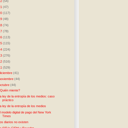
22
(54)
21
(47)
20
(117)
19
(48)
18
(74)
17
(78)
16
(113)
15
(115)
14
(224)
13
(276)
12
(516)
11
(529)
diciembre
(41)
noviembre
(44)
octubre
(44)
Quién miente?
a ley de la entropía de los medios: caso
práctico
a ley de la entropía de los medios
l modelo digital de pago del New York
Times
os diarios no existen