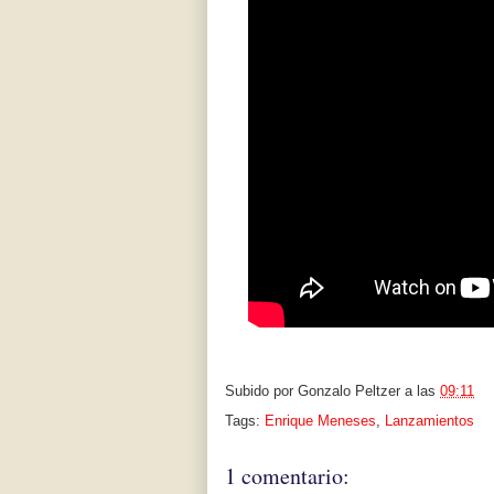
Subido por
Gonzalo Peltzer
a las
09:11
Tags:
Enrique Meneses
,
Lanzamientos
1 comentario: