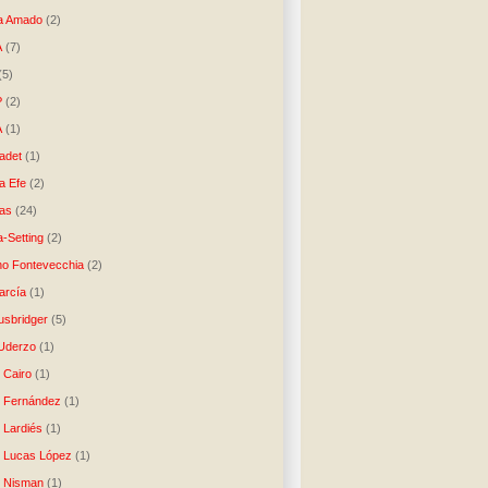
a Amado
(2)
A
(7)
(5)
P
(2)
A
(1)
ladet
(1)
a Efe
(2)
as
(24)
-Setting
(2)
no Fontevecchia
(2)
arcía
(1)
usbridger
(5)
 Uderzo
(1)
 Cairo
(1)
o Fernández
(1)
o Lardiés
(1)
o Lucas López
(1)
o Nisman
(1)