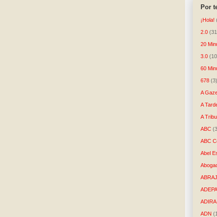
Por 
¡Hola!
2.0
(31
20 Min
3.0
(10
60 Min
678
(3
A Gaze
A Tard
A Trib
ABC
(
ABC Co
Abel E
Aboga
ABRAJ
ADEP
ADIRA
ADN
(