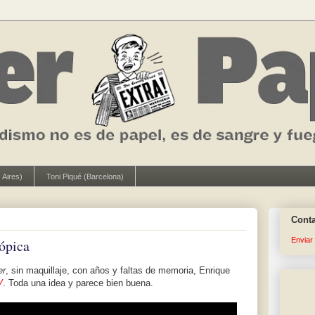
 Aires)
Toni Piqué (Barcelona)
Cont
Enviar
ópica
er
, sin maquillaje, con años y faltas de memoria, Enrique
V
. Toda una idea y parece bien buena.