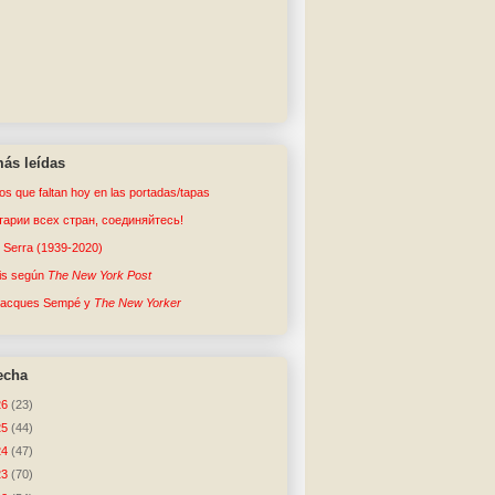
ás leídas
tos que faltan hoy en las portadas/tapas
арии всех стран, соединяйтесь!
o Serra (1939-2020)
sis según
The New York Post
Jacques Sempé y
The New Yorker
echa
26
(23)
25
(44)
24
(47)
23
(70)