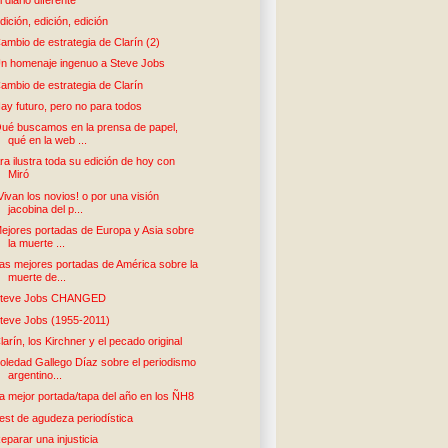
dición, edición, edición
ambio de estrategia de Clarín (2)
n homenaje ingenuo a Steve Jobs
ambio de estrategia de Clarín
ay futuro, pero no para todos
ué buscamos en la prensa de papel,
qué en la web ...
ra ilustra toda su edición de hoy con
Miró
Vivan los novios! o por una visión
jacobina del p...
ejores portadas de Europa y Asia sobre
la muerte ...
as mejores portadas de América sobre la
muerte de...
teve Jobs CHANGED
teve Jobs (1955-2011)
larín, los Kirchner y el pecado original
oledad Gallego Díaz sobre el periodismo
argentino...
a mejor portada/tapa del año en los ÑH8
est de agudeza periodística
eparar una injusticia