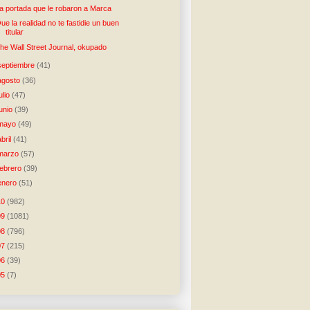
a portada que le robaron a Marca
ue la realidad no te fastidie un buen
titular
he Wall Street Journal, okupado
septiembre
(41)
agosto
(36)
julio
(47)
junio
(39)
mayo
(49)
abril
(41)
marzo
(57)
febrero
(39)
enero
(51)
10
(982)
09
(1081)
08
(796)
07
(215)
06
(39)
05
(7)