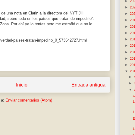
►
20
►
20
e una nota en Clarin a la directora del NYT Jill
►
20
ad, sobre todo en los países que tratan de impedirlo".
►
20
Zona. Por ahí ya lo tenías pero me extrañó que no lo
►
20
►
20
►
20
-verdad-paises-tratan-impedirlo_0_573542727.html
►
20
►
20
►
20
►
20
▼
20
►
►
Inicio
Entrada antigua
▼
¿
 a:
Enviar comentarios (Atom)
L
L
E
L