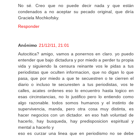
No sé. Creo que no puede decir nada y que están
condenados a no aceptar su pecado original, que diría
Graciela Mochkofsky.
Responder
Anónimo
21/12/11, 21:01
Autocitica? amigo, vamos a ponernos en claro. yo puedo
entender que bajo dictadura y por miedo a perder tu propia
vida y siguiendo la censura reinante vos le pidas a tus
periodistas que oculten informacion, que no digan lo que
pasa, que por miedo a que te secuestren o te cierren el
diario o incluso te securesten a tus periodistas, vos te
calles, acates ordenes eso lo encuentro hasta logico en
esas circinstancias, no lo justifico pero lo entiendo como
algo razonable. todos somos humanos y el instinto de
supervivencia, manda, pero otra cosa muy distinta, es
hacer negocios con un dictador. en eso hah voluntad de
hacerlo, hay busqueda, hay predisposicion espiritual y
mental a hacerlo y
eso es curzar una linea que en periodismo no se debe