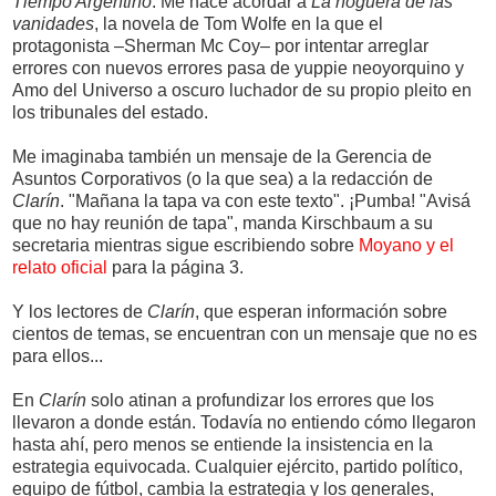
Tiempo Argentino
. Me hace acordar a
La hoguera de las
vanidades
, la novela de Tom Wolfe en la que el
protagonista –Sherman Mc Coy– por intentar arreglar
errores con nuevos errores pasa de yuppie neoyorquino y
Amo del Universo a oscuro luchador de su propio pleito en
los tribunales del estado.
Me imaginaba también un mensaje de la Gerencia de
Asuntos Corporativos (o la que sea) a la redacción de
Clarín
. "Mañana la tapa va con este texto". ¡Pumba! "Avisá
que no hay reunión de tapa", manda Kirschbaum a su
secretaria mientras sigue escribiendo sobre
Moyano y el
relato oficial
para la página 3.
Y los lectores de
Clarín
, que esperan información sobre
cientos de temas, se encuentran con un mensaje que no es
para ellos...
En
Clarín
solo atinan a profundizar los errores que los
llevaron a donde están. Todavía no entiendo cómo llegaron
hasta ahí, pero menos se entiende la insistencia en la
estrategia equivocada. Cualquier ejército, partido político,
equipo de fútbol, cambia la estrategia y los generales,