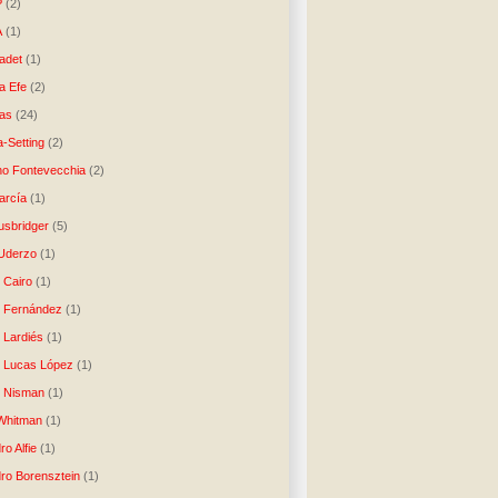
P
(2)
A
(1)
ladet
(1)
a Efe
(2)
as
(24)
-Setting
(2)
no Fontevecchia
(2)
arcía
(1)
usbridger
(5)
 Uderzo
(1)
 Cairo
(1)
o Fernández
(1)
o Lardiés
(1)
o Lucas López
(1)
o Nisman
(1)
Whitman
(1)
ro Alfie
(1)
dro Borensztein
(1)