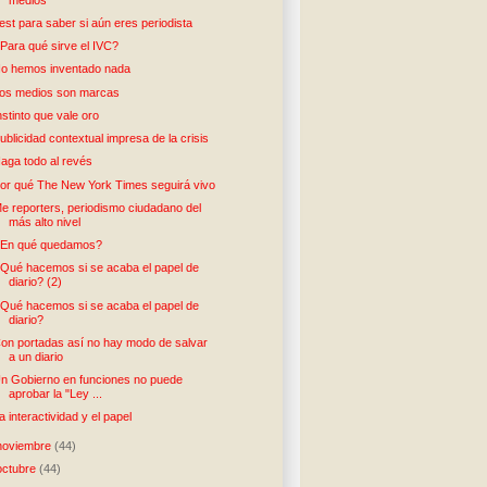
est para saber si aún eres periodista
Para qué sirve el IVC?
o hemos inventado nada
os medios son marcas
nstinto que vale oro
ublicidad contextual impresa de la crisis
aga todo al revés
or qué The New York Times seguirá vivo
e reporters, periodismo ciudadano del
más alto nivel
En qué quedamos?
Qué hacemos si se acaba el papel de
diario? (2)
Qué hacemos si se acaba el papel de
diario?
on portadas así no hay modo de salvar
a un diario
n Gobierno en funciones no puede
aprobar la "Ley ...
a interactividad y el papel
noviembre
(44)
octubre
(44)