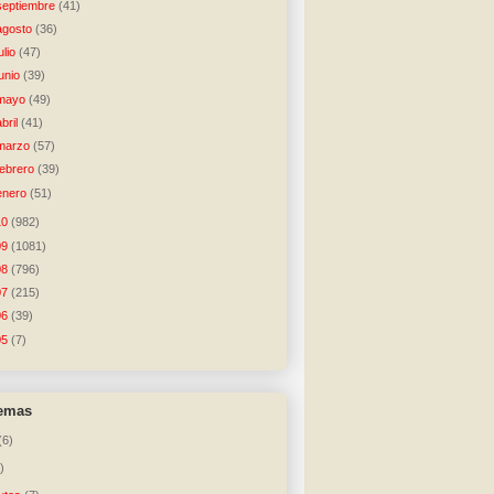
septiembre
(41)
agosto
(36)
julio
(47)
junio
(39)
mayo
(49)
abril
(41)
marzo
(57)
febrero
(39)
enero
(51)
10
(982)
09
(1081)
08
(796)
07
(215)
06
(39)
05
(7)
temas
(6)
)