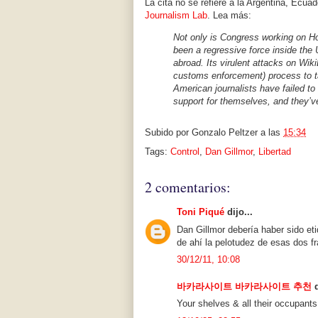
La cita no se refiere a la Argentina, Ecua
Journalism Lab
. Lea más:
Not only is Congress working on Ho
been a regressive force inside the
abroad. Its virulent attacks on Wi
customs enforcement) process to ta
American journalists have failed to 
support for themselves, and they’ve
Subido por
Gonzalo Peltzer
a las
15:34
Tags:
Control
,
Dan Gillmor
,
Libertad
2 comentarios:
Toni Piqué
dijo...
Dan Gillmor debería haber sido et
de ahí la pelotudez de esas dos f
30/12/11, 10:08
바카라사이트
바카라사이트 추천
d
Your shelves & all their occupants 