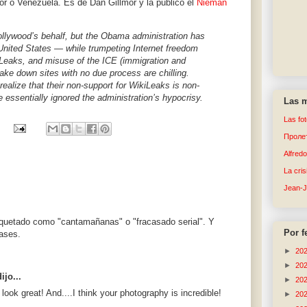
dor o Venezuela. Es de Dan Gillmor y la publicó el
Nieman
llywood’s behalf, but the Obama administration has
 United States — while trumpeting Internet freedom
kiLeaks, and misuse of the ICE (immigration and
ke down sites with no due process are chilling.
realize that their non-support for WikiLeaks is non-
 essentially ignored the administration’s hypocrisy.
Las m
Las fo
Пролет
Alfred
La cri
Jean-
iquetado como "cantamañanas" o "fracasado serial". Y
Por f
rases.
►
20
►
20
ijo...
►
20
look great! And....I think your photography is incredible!
►
20