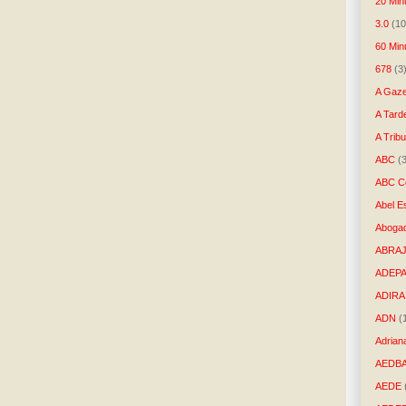
20 Min
3.0
(10
60 Min
678
(3
A Gaze
A Tard
A Trib
ABC
(
ABC Co
Abel E
Aboga
ABRAJ
ADEP
ADIRA
ADN
(
Adrian
AEDB
AEDE