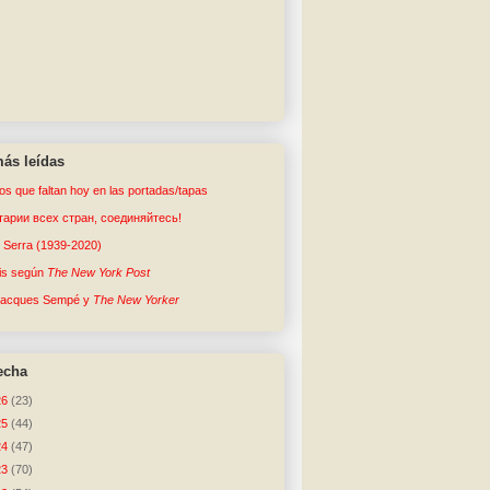
ás leídas
tos que faltan hoy en las portadas/tapas
арии всех стран, соединяйтесь!
o Serra (1939-2020)
sis según
The New York Post
Jacques Sempé y
The New Yorker
echa
26
(23)
25
(44)
24
(47)
23
(70)