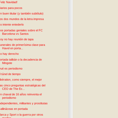
Feliz Navidad!
iarios para pocos
n buen titular (y también subtítulo)
os dos mundos de la letra impresa
o intente entederlo
os portadas geniales sobre el FC
Barcelona vs Santos
oy no hay reunión de tapa
unerales de primerísima clase para
Havel en porta...
o hay derecho
ortada talibán o la decadencia de
Mingote
ué es periodismo
l túnel de tiempo
ibération, como siempre, el mejor
as cinco preguntas estratégicas del
CEO de The Ec...
n chaval de 16 años reinventa el
periodismo
ndependientes, militantes y prostitutas
allináceas en portada
arca y Sport o la guerra por otros
medios