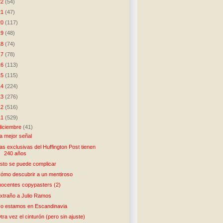
22
(54)
21
(47)
20
(117)
19
(48)
18
(74)
17
(78)
16
(113)
15
(115)
14
(224)
13
(276)
12
(516)
11
(529)
diciembre
(41)
a mejor señal
as exclusivas del Huffington Post tienen
240 años
sto se puede complicar
ómo descubrir a un mentiroso
nocentes copypasters (2)
xtraño a Julio Ramos
o estamos en Escandinavia
tra vez el cinturón (pero sin ajuste)