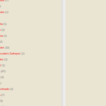
utos
(7)
)
utes
(1)
)
ta
(1)
e
(2)
una
(1)
32)
lor
(10)
scudero Zadrayec
(1)
dos
(2)
I
(1)
A
(67)
(3)
1)
a Amado
(2)
A
(7)
(5)