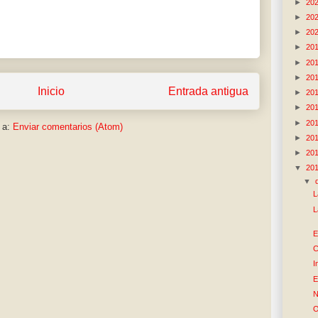
►
20
►
20
►
20
►
20
►
20
►
20
Inicio
Entrada antigua
►
20
►
20
►
20
 a:
Enviar comentarios (Atom)
►
20
►
20
▼
20
▼
L
L
E
C
I
E
N
O