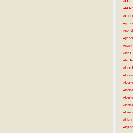
AEDE
AFER
Aftonb
Agenci
Agenci
Agenda
Agusti
Alan G
Alan R
Albert
Alberto
Albert
Albert
Albert
Albert
Alden 
Alejand
Alejan