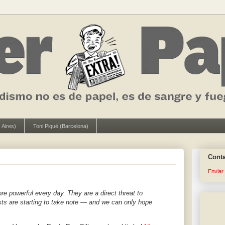
 Aires)
Toni Piqué (Barcelona)
Cont
Enviar
ore powerful every day. They are a direct threat to
sts are starting to take note — and we can only hope