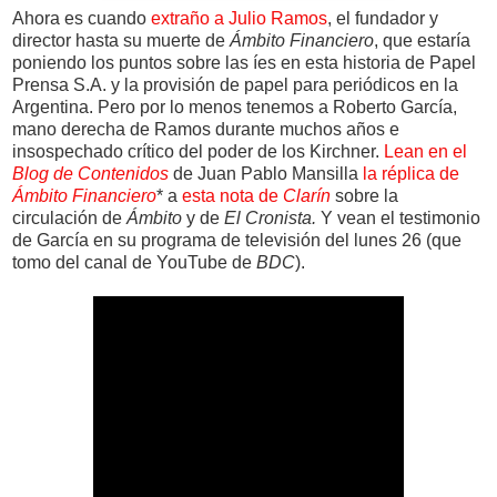
Ahora es cuando
extraño a Julio Ramos
, el fundador y
director hasta su muerte de
Ámbito Financiero
, que estaría
poniendo los puntos sobre las íes en esta historia de Papel
Prensa S.A. y la provisión de papel para periódicos en la
Argentina. Pero por lo menos tenemos a Roberto García,
mano derecha de Ramos durante muchos años e
insospechado crítico del poder de los Kirchner.
Lean en el
Blog de Contenidos
de Juan Pablo Mansilla
la réplica de
Ámbito Financiero
* a
esta nota de
Clarín
sobre la
circulación de
Ámbito
y de
El Cronista.
Y vean el testimonio
de García en su programa de televisión del lunes 26 (que
tomo del canal de YouTube de
BDC
).