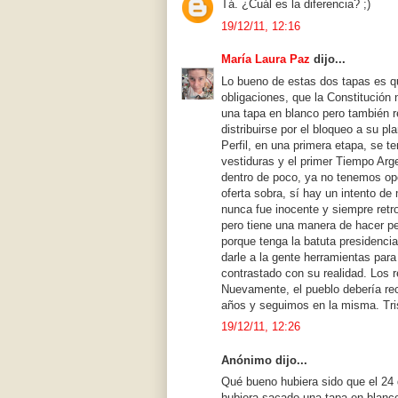
Tá. ¿Cuál es la diferencia? ;)
19/12/11, 12:16
María Laura Paz
dijo...
Lo bueno de estas dos tapas es 
obligaciones, que la Constitución 
una tapa en blanco pero también r
distribuirse por el bloqueo a su p
Perfil, en una primera etapa, se t
vestiduras y el primer Tiempo Arg
dentro de poco, ya no tenemos op
oferta sobra, sí hay un intento de
nunca fue inocente y siempre retro
pero tiene una manera de hacer peri
porque tenga la batuta presidenci
darle a la gente herramientas par
contrastado con su realidad. Los 
Nuevamente, el pueblo debería re
años y seguimos en la misma. Tr
19/12/11, 12:26
Anónimo dijo...
Qué bueno hubiera sido que el 24 
hubiera sacado una tapa en blanco