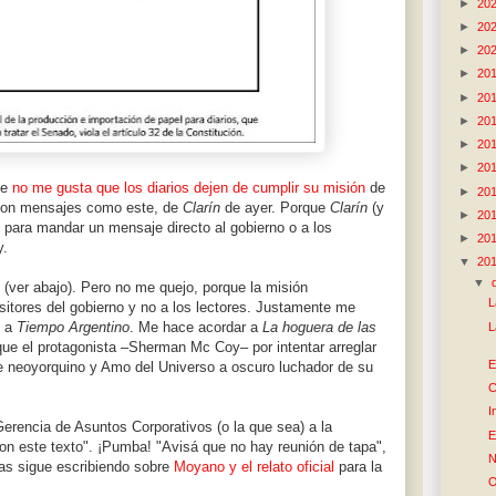
►
20
►
20
►
20
►
20
►
20
►
20
►
20
►
20
ue
no me gusta que los diarios dejen de cumplir su misión
de
►
20
 con mensajes como este, de
Clarín
de ayer. Porque
Clarín
(y
►
20
es para mandar un mensaje directo al gobierno o a los
►
20
y.
▼
20
▼
(ver abajo). Pero no me quejo, porque la misión
L
tores del gobierno y no a los lectores. Justamente me
o a
Tiempo Argentino
. Me hace acordar a
La hoguera de las
L
que el protagonista –Sherman Mc Coy– por intentar arreglar
E
e neoyorquino y Amo del Universo a oscuro luchador de su
C
I
rencia de Asuntos Corporativos (o la que sea) a la
E
on este texto". ¡Pumba! "Avisá que no hay reunión de tapa",
N
as sigue escribiendo sobre
Moyano y el relato oficial
para la
O