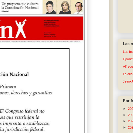
Las m
Las fo
Пролет
Alfred
La cri
Jean-
Por f
►
20
►
20
►
20
►
20