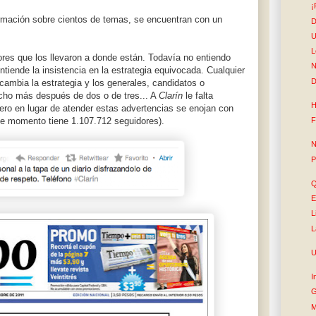
¡
ormación sobre cientos de temas, se encuentran con un
D
U
L
rores que los llevaron a donde están. Todavía no entiendo
N
tiende la insistencia en la estrategia equivocada. Cualquier
D
l, cambia la estrategia y los generales, candidatos o
cho más después de dos o de tres... A
Clarín
le falta
H
pero en lugar de atender estas advertencias se enojan con
F
ste momento tiene 1.107.712 seguidores).
N
P
Q
E
L
L
U
I
G
M