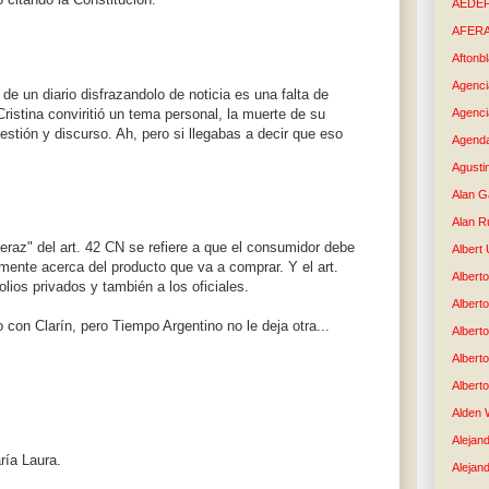
AEDE
AFER
Aftonb
Agenci
de un diario disfrazandolo de noticia es una falta de
ristina conviritió un tema personal, la muerte de su
Agenci
gestión y discurso. Ah, pero si llegabas a decir que eso
Agenda
Agusti
Alan G
Alan R
eraz" del art. 42 CN se refiere a que el consumidor debe
Albert
ente acerca del producto que va a comprar. Y el art.
Alberto
ios privados y también a los oficiales.
Albert
 con Clarín, pero Tiempo Argentino no le deja otra...
Albert
Albert
Albert
Alden 
Alejand
ría Laura.
Alejan