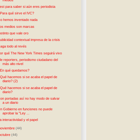
est para saber si aún eres periodista
Para qué sirve el IVC?
o hemos inventado nada
os medios son marcas
nstinto que vale oro
ublicidad contextual impresa de la crisis
aga todo al revés
or qué The New York Times seguirá vivo
e reporters, periodismo ciudadano del
más alto nivel
En qué quedamos?
Qué hacemos si se acaba el papel de
diario? (2)
Qué hacemos si se acaba el papel de
diario?
on portadas así no hay modo de salvar
a un diario
n Gobierno en funciones no puede
aprobar la "Ley ...
a interactividad y el papel
noviembre
(44)
octubre
(44)