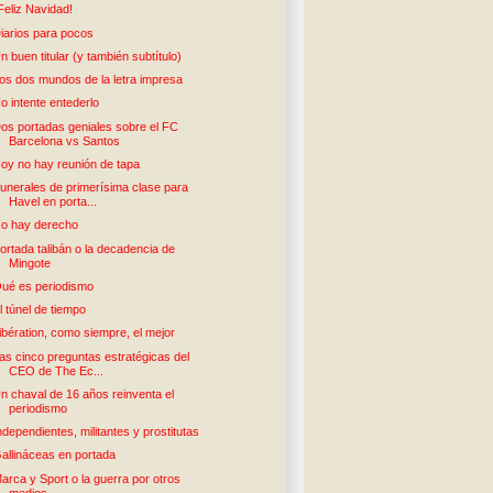
Feliz Navidad!
iarios para pocos
n buen titular (y también subtítulo)
os dos mundos de la letra impresa
o intente entederlo
os portadas geniales sobre el FC
Barcelona vs Santos
oy no hay reunión de tapa
unerales de primerísima clase para
Havel en porta...
o hay derecho
ortada talibán o la decadencia de
Mingote
ué es periodismo
l túnel de tiempo
ibération, como siempre, el mejor
as cinco preguntas estratégicas del
CEO de The Ec...
n chaval de 16 años reinventa el
periodismo
ndependientes, militantes y prostitutas
allináceas en portada
arca y Sport o la guerra por otros
medios