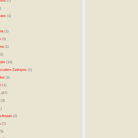
utos
(7)
)
utes
(1)
)
ta
(1)
e
(2)
una
(1)
32)
lor
(10)
scudero Zadrayec
(1)
dos
(2)
I
(1)
A
(67)
(3)
1)
a Amado
(2)
A
(7)
(5)