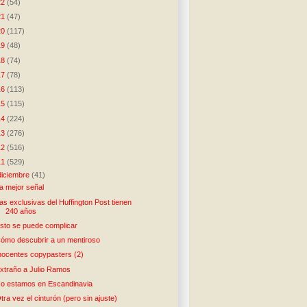
22
(54)
21
(47)
20
(117)
19
(48)
18
(74)
17
(78)
16
(113)
15
(115)
14
(224)
13
(276)
12
(516)
11
(529)
diciembre
(41)
a mejor señal
as exclusivas del Huffington Post tienen
240 años
sto se puede complicar
ómo descubrir a un mentiroso
nocentes copypasters (2)
xtraño a Julio Ramos
o estamos en Escandinavia
tra vez el cinturón (pero sin ajuste)