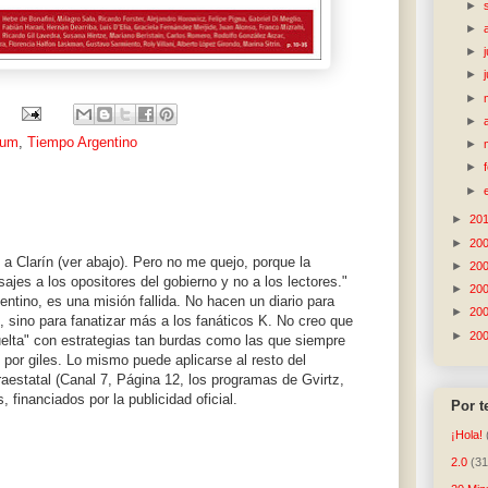
►
►
►
►
►
►
aum
,
Tiempo Argentino
►
►
►
►
20
►
20
a Clarín (ver abajo). Pero no me quejo, porque la
►
20
es a los opositores del gobierno y no a los lectores."
►
20
ntino, es una misión fallida. No hacen un diario para
►
20
 sino para fanatizar más a los fanáticos K. No creo que
►
20
vuelta" con estrategias tan burdas como las que siempre
 por giles. Lo mismo puede aplicarse al resto del
aestatal (Canal 7, Página 12, los programas de Gvirtz,
 financiados por la publicidad oficial.
Por 
¡Hola!
2.0
(31