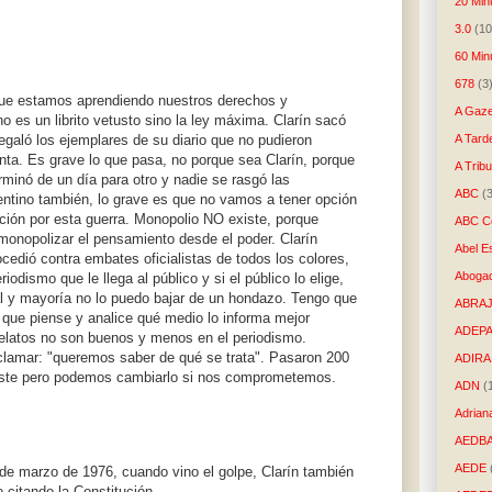
20 Min
3.0
(10
60 Min
678
(3
que estamos aprendiendo nuestros derechos y
A Gaze
no es un librito vetusto sino la ley máxima. Clarín sacó
egaló los ejemplares de su diario que no pudieron
A Tard
lanta. Es grave lo que pasa, no porque sea Clarín, porque
A Trib
erminó de un día para otro y nadie se rasgó las
ABC
(
entino también, lo grave es que no vamos a tener opción
ción por esta guerra. Monopolio NO existe, porque
ABC Co
 monopolizar el pensamiento desde el poder. Clarín
Abel E
cedió contra embates oficialistas de todos los colores,
Aboga
odismo que le llega al público y si el público lo elige,
al y mayoría no lo puedo bajar de un hondazo. Tengo que
ABRAJ
a que piense y analice qué medio lo informa mejor
ADEP
relatos no son buenos y menos en el periodismo.
clamar: "queremos saber de qué se trata". Pasaron 200
ADIRA
iste pero podemos cambiarlo si nos comprometemos.
ADN
(
Adrian
AEDB
AEDE
de marzo de 1976, cuando vino el golpe, Clarín también
 citando la Constitución.