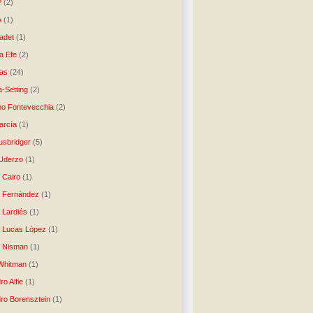
P
(2)
A
(1)
ladet
(1)
a Efe
(2)
as
(24)
-Setting
(2)
no Fontevecchia
(2)
arcía
(1)
usbridger
(5)
 Uderzo
(1)
 Cairo
(1)
o Fernández
(1)
o Lardiés
(1)
o Lucas López
(1)
o Nisman
(1)
Whitman
(1)
ro Alfie
(1)
dro Borensztein
(1)