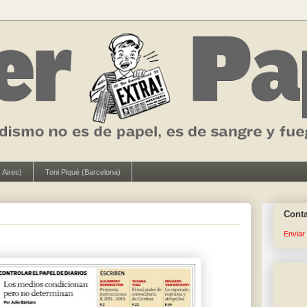
 Aires)
Toni Piqué (Barcelona)
Cont
Enviar