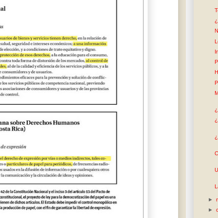
T
¿
N
L
I
P
H
P
M
¿
¿
¿
C
U
L
►
►