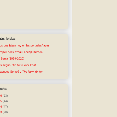
ás leídas
tos que faltan hoy en las portadas/tapas
арии всех стран, соединяйтесь!
o Serra (1939-2020)
sis según
The New York Post
Jacques Sempé y
The New Yorker
echa
26
(23)
25
(44)
24
(47)
23
(70)