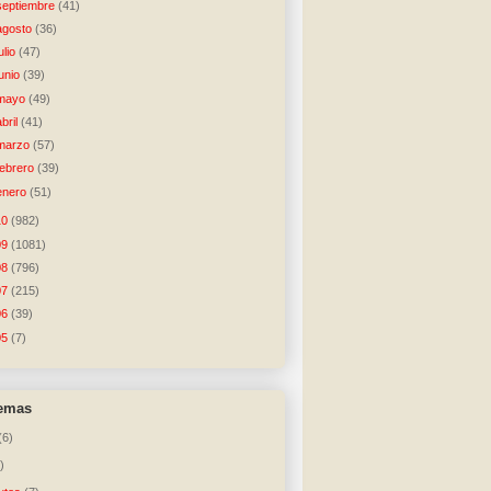
septiembre
(41)
agosto
(36)
julio
(47)
junio
(39)
mayo
(49)
abril
(41)
marzo
(57)
febrero
(39)
enero
(51)
10
(982)
09
(1081)
08
(796)
07
(215)
06
(39)
05
(7)
temas
(6)
)