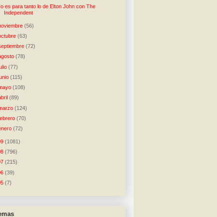
o es para tanto lo de Elton John con The
Independent
noviembre
(56)
octubre
(63)
septiembre
(72)
agosto
(78)
julio
(77)
junio
(115)
mayo
(108)
abril
(89)
marzo
(124)
febrero
(70)
enero
(72)
09
(1081)
08
(796)
07
(215)
06
(39)
05
(7)
temas