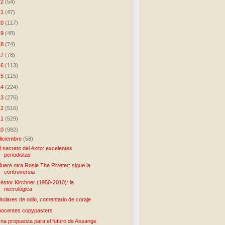
22
(54)
21
(47)
20
(117)
19
(48)
18
(74)
17
(78)
16
(113)
15
(115)
14
(224)
13
(276)
12
(516)
11
(529)
10
(982)
diciembre
(58)
l secreto del éxito: excelentes
periodistas
uere otra Rosie The Riveter; sigue la
controversia
éstor Kirchner (1950-2010): la
necrológica
itulares de odio, comentario de coraje
nocentes copypasters
na propuesta para el futuro de Assange