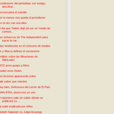
ondiciones del periodista: ser testigo,
descifrar...
xcusa para el suicidio
or lo menos nos queda el periodismo
o se les cae una idea
l día que Twitter dejó de ser un 'medio de
comuni...
os esfuerzos de The Independent para
sacar la car...
iez tendencias en el consumo de medios
s y Marca definen el sectarismo
nálisis sobre las filtraciones de
WikiLeaks
OZ pone guapo a Marx
uelen esos títulos
os lectores aparecerán solos
ale saber que mienten
uy bien, Defensora del Lector de El País
AN-IFRA, ahora tres en uno
l reportero sale sin saber dónde se
publicará su ...
a nube explicada por niños
isbeth Salander es Julian Assange