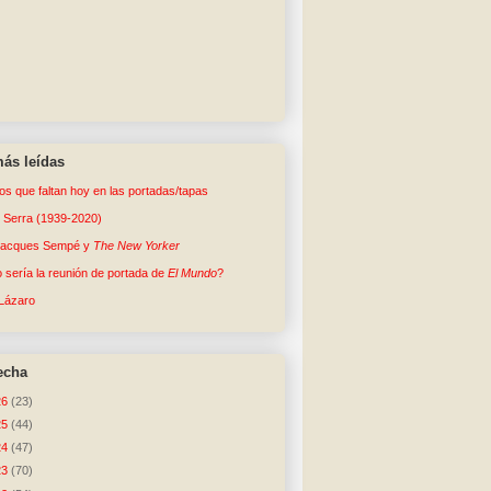
ás leídas
tos que faltan hoy en las portadas/tapas
o Serra (1939-2020)
Jacques Sempé y
The New Yorker
sería la reunión de portada de
El Mundo
?
Lázaro
echa
26
(23)
25
(44)
24
(47)
23
(70)