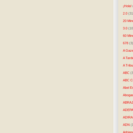
¡Hola!
2.0
(31
20 Min
3.0
(10
60 Min
678
(3
A Gaze
A Tard
A Trib
ABC
(
ABC Co
Abel E
Aboga
ABRAJ
ADEP
ADIRA
ADN
(
Adrian