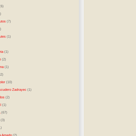
(6)
)
utos
(7)
)
utes
(1)
)
ta
(1)
e
(2)
una
(1)
32)
lor
(10)
scudero Zadrayec
(1)
dos
(2)
I
(1)
A
(67)
(3)
1)
a Amado
(2)