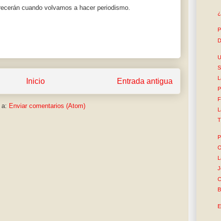
recerán cuando volvamos a hacer periodismo.
¿
P
D
U
S
L
Inicio
Entrada antigua
P
F
 a:
Enviar comentarios (Atom)
L
T
P
O
L
J
C
B
E