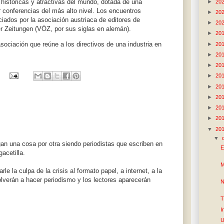
históricas y atractivas del mundo, dotada de una
►
20
r conferencias del más alto nivel. Los encuentros
►
20
ciados por la asociación austriaca de editores de
►
20
r Zeitungen (VÖZ, por sus siglas en alemán).
►
20
sociación que reúne a los directivos de una industria en
►
20
►
20
►
20
►
20
►
20
►
20
►
20
►
20
▼
20
▼
n una cosa por otra siendo periodistas que escriben en
E
acetilla.
M
 la culpa de la crisis al formato papel, a internet, a la
volverán a hacer periodismo y los lectores aparecerán
N
T
I
U