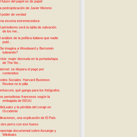
l futuro del papel es de papel
a pedrojotización de Javier Moreno
l poder de verdad
na escena estremecedora
l periodismo será la tabla de salvación
de los me...
l análisis de la política italiana que nadie
publ...
Se imagina a Woodward y Bernstein
tuiteando?
risis: mujer desnuda en la portada/tapa
de The Ne...
nternet: se dispara el pago por
contenidos
edes Sociales: Harvard Business
Review no lo pilla
erlusconi, qué ganga para los fotógrafos
os periodistas franceses según la
embajada de EEUU
ikiLeaks y la pérdida del coraje en
Occidente
iltraciones, una explicación de El País
 otro perro con ese hueso
eportaje documental sobre Assange y
Wikileaks