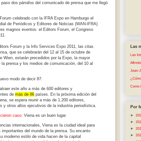
e paso dos párrafos del comunicado de prensa que me llegó
rs Forum celebrado con la IFRA Expo en Hamburgo el
dial de Periódicos y Editores de Noticias (WAN-IFRA)
tres magnos eventos: el Editors Forum, el Congreso
11.
itors Forum y la Info Services Expo 2011, las citas
Las m
ensa, que se celebrarán del 12 al 15 de octubre de
Las fo
se Wien, estarán precedidos por la Expo, la mayor
Alfred
 de la prensa y los medios de comunicación, del 10 al
Jean-
uevo modo de decir 87:
¿Cómo 
Como 
atraer este año a
más de 600
editores y
entes de
más de 86
países. En la próxima edición del
ena, se espera reunir a
más de 1.200
editores,
s y otros altos ejecutivos de la industria periodística.
Por f
icieron caso
: Viena es un buen lugar.
►
20
►
20
encias internacionales, Viena es la ciudad ideal para
►
20
 importantes del mundo de la prensa. Su encanto
►
20
 su moderno estilo de vida hacen de la capital