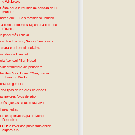
y WikiLeaks
Cómo sería la reunión de portada de El
Mundo?
arece que El País también se indignó
ía de los Inocentes (3) en una tierra de
pícaros
n papel más crucial
i lo dice The Sun, Santa Claus existe
a cara es el espejo del alma
ostales de Navidad
eliz Navidad / Bon Nadal
a incertidumbre del periodista
he New York Times: "Mira, mamá:
¡ahora sin WikiLe...
ortadas gemelas
cho tipos de lectores de diarios
as mejores fotos del año
esús Iglesias Rouco está vivo
hupamedias
ien esa portada/tapa de Mundo
Deportivo
EUU: la inversión publicitaria online
supera a la...