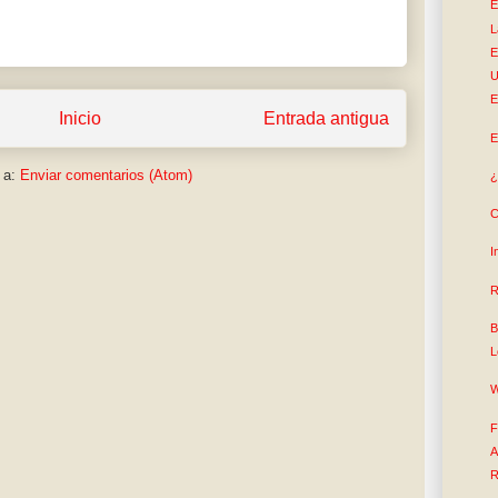
E
L
E
U
E
Inicio
Entrada antigua
E
 a:
Enviar comentarios (Atom)
¿
C
I
R
B
L
W
F
A
R