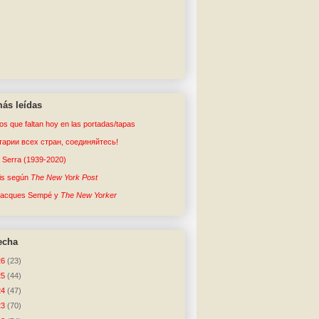
ás leídas
tos que faltan hoy en las portadas/tapas
арии всех стран, соединяйтесь!
o Serra (1939-2020)
sis según
The New York Post
Jacques Sempé y
The New Yorker
echa
26
(23)
25
(44)
24
(47)
23
(70)