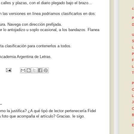
calles y plazas, con el diario plegado bajo el brazo...
¿
en las versiones en línea podríamos clasificarlos en dos:
P
ctura. Navega con dirección prefijada.
D
 por lo antojadizo u soplo ocasional, a los bandazos. Flanea
U
S
a clasificación para contenerlos a todos.
L
P
 Academia Argentina de Letras.
F
L
T
P
O
L
J
..
C
o la justifica? ¿A qué tipò de lector pertenecería Fidel
B
foto que acompaña el artículo? Gracias. le sigo.
E