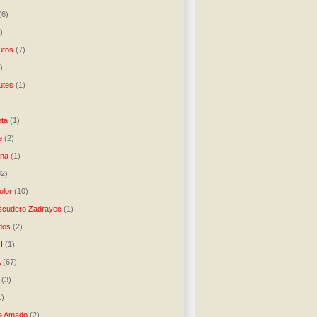
(6)
)
utos
(7)
)
utes
(1)
)
ta
(1)
e
(2)
una
(1)
32)
lor
(10)
scudero Zadrayec
(1)
dos
(2)
I
(1)
A
(67)
(3)
1)
a Amado
(2)