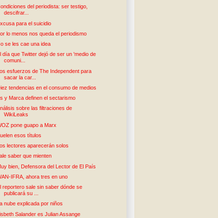
ondiciones del periodista: ser testigo,
descifrar...
xcusa para el suicidio
or lo menos nos queda el periodismo
o se les cae una idea
l día que Twitter dejó de ser un 'medio de
comuni...
os esfuerzos de The Independent para
sacar la car...
iez tendencias en el consumo de medios
s y Marca definen el sectarismo
nálisis sobre las filtraciones de
WikiLeaks
OZ pone guapo a Marx
uelen esos títulos
os lectores aparecerán solos
ale saber que mienten
uy bien, Defensora del Lector de El País
AN-IFRA, ahora tres en uno
l reportero sale sin saber dónde se
publicará su ...
a nube explicada por niños
isbeth Salander es Julian Assange