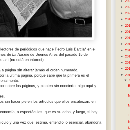
►
20
►
20
►
20
►
20
►
20
►
20
►
20
►
20
 lectores de periódicos que hace Pedro Luis Barcia* en el
►
20
ones de
La Nación
de Buenos Aires del pasado 15 de
►
20
o así (no está en internet):
►
20
►
20
a a página sin alterar jamás el orden numerado.
▼
20
 por la última página, porque sabe que la primera es el
▼
cionalmente.
or sobre las páginas, y picotea sin concierto, algo aquí y
E
M
es.
s sin hacer pie en los artículos que ellos encabezan, en
N
 economía, a espectáculos, que es su cebo, y luego, si hay
T
I
tículo y una vez que, estima, entendió lo esencial, abandona
U