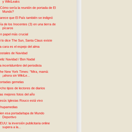
y WikiLeaks
Cómo sería la reunión de portada de El
Mundo?
arece que El País también se indignó
ía de los Inocentes (3) en una tierra de
pícaros
n papel más crucial
i lo dice The Sun, Santa Claus existe
a cara es el espejo del alma
ostales de Navidad
eliz Navidad / Bon Nadal
a incertidumbre del periodista
he New York Times: "Mira, mamá:
¡ahora sin WikiLe...
ortadas gemelas
cho tipos de lectores de diarios
as mejores fotos del año
esús Iglesias Rouco está vivo
hupamedias
ien esa portada/tapa de Mundo
Deportivo
EUU: la inversión publicitaria online
supera a la...