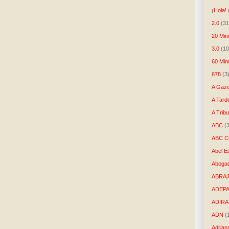
¡Hola!
2.0
(31
20 Min
3.0
(10
60 Min
678
(3
A Gaze
A Tard
A Trib
ABC
(
ABC Co
Abel E
Aboga
ABRAJ
ADEP
ADIRA
ADN
(
Adrian