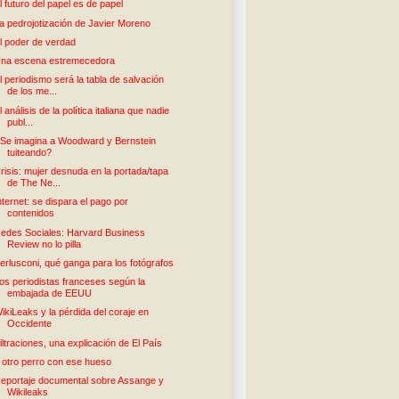
l futuro del papel es de papel
a pedrojotización de Javier Moreno
l poder de verdad
na escena estremecedora
l periodismo será la tabla de salvación
de los me...
l análisis de la política italiana que nadie
publ...
Se imagina a Woodward y Bernstein
tuiteando?
risis: mujer desnuda en la portada/tapa
de The Ne...
nternet: se dispara el pago por
contenidos
edes Sociales: Harvard Business
Review no lo pilla
erlusconi, qué ganga para los fotógrafos
os periodistas franceses según la
embajada de EEUU
ikiLeaks y la pérdida del coraje en
Occidente
iltraciones, una explicación de El País
 otro perro con ese hueso
eportaje documental sobre Assange y
Wikileaks