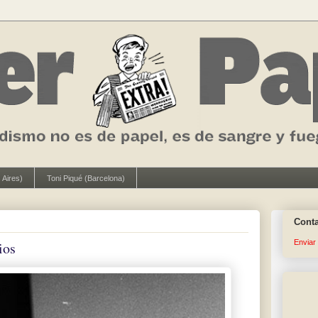
 Aires)
Toni Piqué (Barcelona)
Cont
Enviar
ios