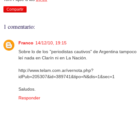
Compartir
1 comentario:
Franco
14/12/10, 19:15
Sobre lo de los "periodistas cautivos" de Argentina tampoco
leí nada en Clarín ni en La Nación.
http://www.telam.com.ar/vernota.php?
idPub=205307&id=389741&tipo=N&dis=1&sec=1
Saludos.
Responder