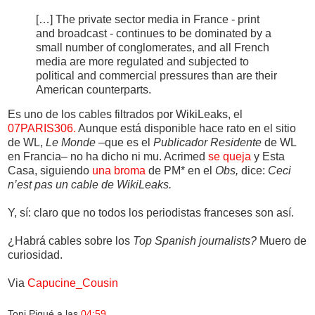
[…] The private sector media in France - print
and broadcast - continues to be dominated by a
small number of conglomerates, and all French
media are more regulated and subjected to
political and commercial pressures than are their
American counterparts.
Es uno de los cables filtrados por WikiLeaks, el
07PARIS306.
Aunque está disponible hace rato en el sitio
de WL,
Le Monde
–que es el
Publicador Residente
de WL
en Francia– no ha dicho ni mu. Acrimed
se queja
y Esta
Casa, siguiendo
una broma
de PM* en el
Obs,
dice:
Ceci
n’est pas un cable de WikiLeaks.
Y, sí: claro que no todos los periodistas franceses son así.
¿Habrá cables sobre los
Top Spanish journalists?
Muero de
curiosidad.
Via
Capucine_Cousin
Toni Piqué
a las
04:59