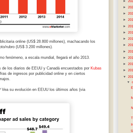
►
20
►
20
►
20
►
20
►
20
►
20
►
20
blicitaria online (US$ 28.800 millones), machacando los
►
20
to/rubro (US$ 3.200 millones).
►
20
o fenómeno, a escala mundial, llegará el año 2013.
►
20
►
20
es de los diarios de EEUU y Canadá encuestados por
Kubas
►
20
fras de ingresos por publicidad online y en ciertos
▼
20
majos.
▼
E
? Vea su evolución en EEUU los últimos años (via
M
N
T
I
U