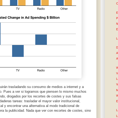
C
E
P
N
E
L
D
A
A
W
V
L
V
uirán trasladando su consumo de medios a internet y a
M
cto. Pues a ver si logramos que piensen lo mismo muchos
W
do, drogados por los recortes de costes y sus falsas
deras tareas: trasladar el mayor valor institucional,
E
tal y encontrar una alternativa al modo tradicional de
ra la publicidad. Nada que ver con recortes de costes, sino
L
L