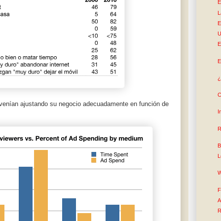
E
L
E
U
E
E
¿
C
a venían ajustando su negocio adecuadamente en función de
I
R
B
L
W
F
A
R