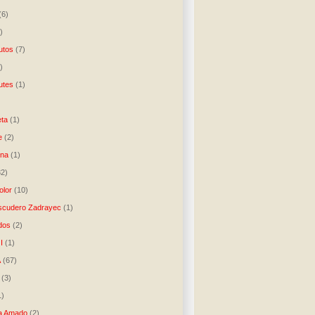
(6)
)
utos
(7)
)
utes
(1)
)
ta
(1)
e
(2)
una
(1)
32)
lor
(10)
scudero Zadrayec
(1)
dos
(2)
I
(1)
A
(67)
(3)
1)
a Amado
(2)