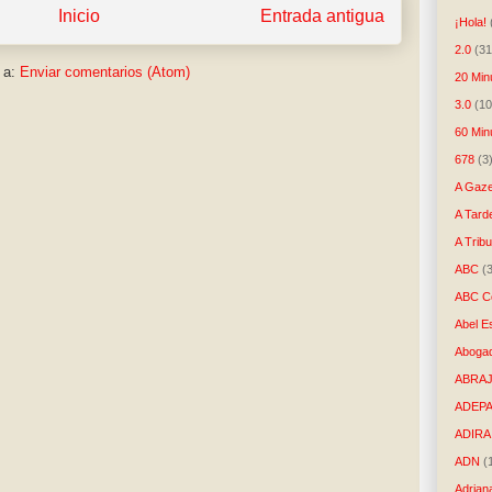
Inicio
Entrada antigua
¡Hola!
2.0
(31
 a:
Enviar comentarios (Atom)
20 Min
3.0
(10
60 Min
678
(3
A Gaze
A Tard
A Trib
ABC
(
ABC Co
Abel E
Aboga
ABRAJ
ADEP
ADIRA
ADN
(
Adrian