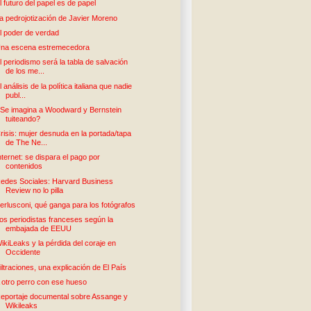
l futuro del papel es de papel
a pedrojotización de Javier Moreno
l poder de verdad
na escena estremecedora
l periodismo será la tabla de salvación
de los me...
l análisis de la política italiana que nadie
publ...
Se imagina a Woodward y Bernstein
tuiteando?
risis: mujer desnuda en la portada/tapa
de The Ne...
nternet: se dispara el pago por
contenidos
edes Sociales: Harvard Business
Review no lo pilla
erlusconi, qué ganga para los fotógrafos
os periodistas franceses según la
embajada de EEUU
ikiLeaks y la pérdida del coraje en
Occidente
iltraciones, una explicación de El País
 otro perro con ese hueso
eportaje documental sobre Assange y
Wikileaks