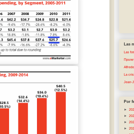
Las m
Las fo
Пролет
Alfred
La cri
Jean-
Por f
►
20
►
20
►
20
►
20