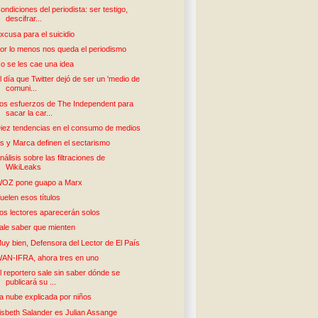
ondiciones del periodista: ser testigo,
descifrar...
xcusa para el suicidio
or lo menos nos queda el periodismo
o se les cae una idea
l día que Twitter dejó de ser un 'medio de
comuni...
os esfuerzos de The Independent para
sacar la car...
iez tendencias en el consumo de medios
s y Marca definen el sectarismo
nálisis sobre las filtraciones de
WikiLeaks
OZ pone guapo a Marx
uelen esos títulos
os lectores aparecerán solos
ale saber que mienten
uy bien, Defensora del Lector de El País
AN-IFRA, ahora tres en uno
l reportero sale sin saber dónde se
publicará su ...
a nube explicada por niños
isbeth Salander es Julian Assange