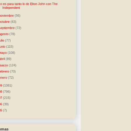
o es para tanto lo de Elton John con The
Independent
noviembre
(56)
octubre
(63)
septiembre
(72)
agosto
(78)
julio
(77)
junio
(115)
mayo
(108)
abril
(89)
marzo
(124)
febrero
(70)
enero
(72)
09
(1081)
08
(796)
07
(215)
06
(39)
05
(7)
temas