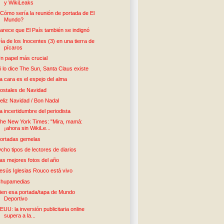
y WikiLeaks
Cómo sería la reunión de portada de El
Mundo?
arece que El País también se indignó
ía de los Inocentes (3) en una tierra de
pícaros
n papel más crucial
i lo dice The Sun, Santa Claus existe
a cara es el espejo del alma
ostales de Navidad
eliz Navidad / Bon Nadal
a incertidumbre del periodista
he New York Times: "Mira, mamá:
¡ahora sin WikiLe...
ortadas gemelas
cho tipos de lectores de diarios
as mejores fotos del año
esús Iglesias Rouco está vivo
hupamedias
ien esa portada/tapa de Mundo
Deportivo
EUU: la inversión publicitaria online
supera a la...