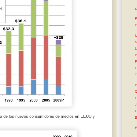
¿
P
D
U
S
L
P
F
L
T
P
O
L
J
C
a de los nuevos consumidores de medios en EEUU y
B
E