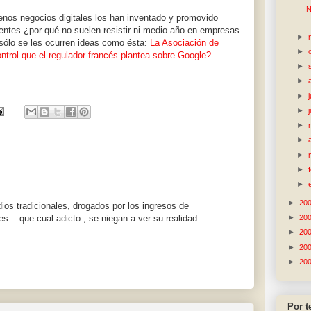
N
enos negocios digitales los han inventado y promovido
entes ¿por qué no suelen resistir ni medio año en empresas
►
sólo se les ocurren ideas como ésta:
La Asociación de
►
ntrol que el regulador francés plantea sobre Google?
►
►
►
►
►
►
►
►
►
►
20
dios tradicionales, drogados por los ingresos de
s... que cual adicto , se niegan a ver su realidad
►
20
►
20
►
20
►
20
Por 