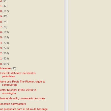
22
(54)
21
(47)
20
(117)
19
(48)
18
(74)
17
(78)
16
(113)
15
(115)
14
(224)
13
(276)
12
(516)
11
(529)
10
(982)
diciembre
(58)
l secreto del éxito: excelentes
periodistas
uere otra Rosie The Riveter; sigue la
controversia
éstor Kirchner (1950-2010): la
necrológica
itulares de odio, comentario de coraje
nocentes copypasters
na propuesta para el futuro de Assange