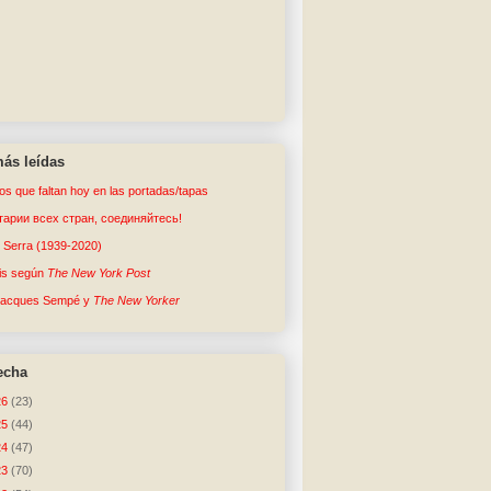
ás leídas
tos que faltan hoy en las portadas/tapas
арии всех стран, соединяйтесь!
o Serra (1939-2020)
sis según
The New York Post
Jacques Sempé y
The New Yorker
echa
26
(23)
25
(44)
24
(47)
23
(70)