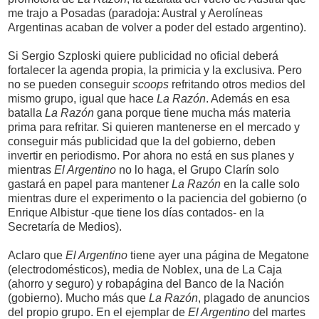
me trajo a Posadas (paradoja: Austral y Aerolíneas
Argentinas acaban de volver a poder del estado argentino).
Si Sergio Szploski quiere publicidad no oficial deberá
fortalecer la agenda propia, la primicia y la exclusiva. Pero
no se pueden conseguir
scoops
refritando otros medios del
mismo grupo, igual que hace
La Razón
. Además en esa
batalla
La Razón
gana porque tiene mucha más materia
prima para refritar. Si quieren mantenerse en el mercado y
conseguir más publicidad que la del gobierno, deben
invertir en periodismo. Por ahora no está en sus planes y
mientras
El Argentino
no lo haga, el Grupo Clarín solo
gastará en papel para mantener
La Razón
en la calle solo
mientras dure el experimento o la paciencia del gobierno (o
Enrique Albistur -que tiene los días contados- en la
Secretaría de Medios).
Aclaro que
El Argentino
tiene ayer una página de Megatone
(electrodomésticos), media de Noblex, una de La Caja
(ahorro y seguro) y robapágina del Banco de la Nación
(gobierno). Mucho más que
La Razón
, plagado de anuncios
del propio grupo. En el ejemplar de
El Argentino
del martes