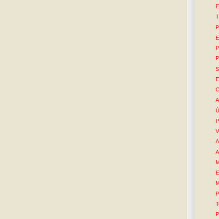
E
T
P
E
P
P
S
E
C
A
Ú
P
V
A
A
M
E
M
P
T
P