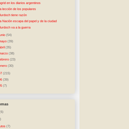
ngrid en los diarios argentinos
a lección de los populares
urdoch tiene razón
a Nación escapa del papel y de la ciudad
urdoch va a la guerra
junio
(54)
mayo
(39)
abril
(35)
marzo
(38)
febrero
(23)
enero
(30)
07
(215)
06
(39)
05
(7)
temas
(6)
)
utos
(7)