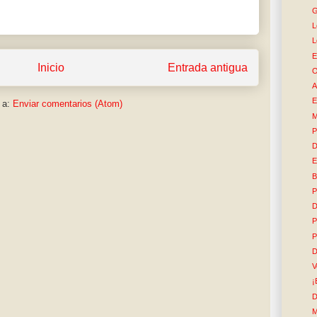
G
L
L
E
Inicio
Entrada antigua
O
A
E
 a:
Enviar comentarios (Atom)
M
P
D
E
B
P
D
P
P
D
V
¡
D
M