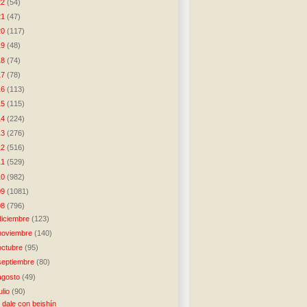
22
(54)
21
(47)
20
(117)
19
(48)
18
(74)
17
(78)
16
(113)
15
(115)
14
(224)
13
(276)
12
(516)
11
(529)
10
(982)
09
(1081)
08
(796)
diciembre
(123)
noviembre
(140)
octubre
(95)
septiembre
(80)
agosto
(49)
julio
(90)
 dale con beishín