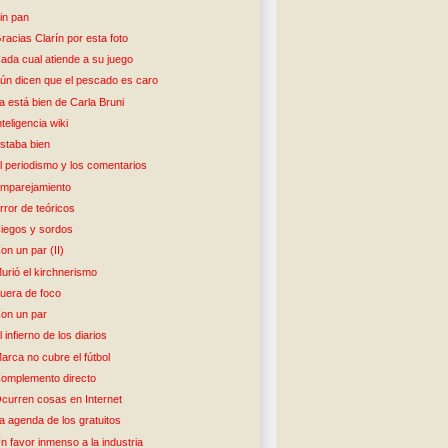
in pan
racias Clarín por esta foto
ada cual atiende a su juego
ún dicen que el pescado es caro
a está bien de Carla Bruni
nteligencia wiki
staba bien
l periodismo y los comentarios
mparejamiento
rror de teóricos
iegos y sordos
on un par (II)
urió el kirchnerismo
uera de foco
on un par
l infierno de los diarios
arca no cubre el fútbol
omplemento directo
curren cosas en Internet
a agenda de los gratuitos
n favor inmenso a la industria