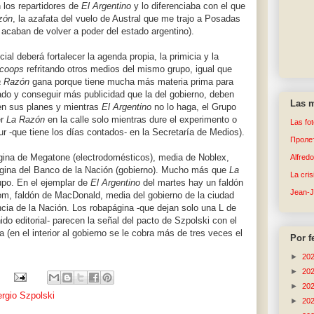
 los repartidores de
El Argentino
y lo diferenciaba con el que
zón
, la azafata del vuelo de Austral que me trajo a Posadas
 acaban de volver a poder del estado argentino).
cial deberá fortalecer la agenda propia, la primicia y la
coops
refritando otros medios del mismo grupo, igual que
a Razón
gana porque tiene mucha más materia prima para
cado y conseguir más publicidad que la del gobierno, deben
Las m
 en sus planes y mientras
El Argentino
no lo haga, el Grupo
er
La Razón
en la calle solo mientras dure el experimento o
Las fo
tur -que tiene los días contados- en la Secretaría de Medios).
Пролет
gina de Megatone (electrodomésticos), media de Noblex,
Alfred
ágina del Banco de la Nación (gobierno). Mucho más que
La
La cri
upo. En el ejemplar de
El Argentino
del martes hay un faldón
Jean-
om, faldón de MacDonald, media del gobierno de la ciudad
cia de la Nación. Los robapágina -que dejan solo una L de
o editorial- parecen la señal del pacto de Szpolski con el
 (en el interior al gobierno se le cobra más de tres veces el
Por f
►
20
►
20
►
20
rgio Szpolski
►
20