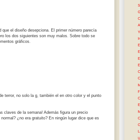
S
G
C
A
d que el diseño desepciona. El primer número parecía
Y
ero los dos siguientes son muy malos. Sobre todo se
I
lementos gráficos.
E
E
E
E
C
C
M
F
 terror, no solo la g, también el en otro color y el punto
C
E
M
las claves de la semana! Además figura un precio
o normal? ¿no era gratuito? En ningún lugar dice que es
C
O
L
U