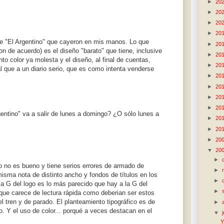
►
20
►
20
►
20
►
20
e "El Argentino" que cayeron en mis manos. Lo que
►
20
n de acuerdo) es el diseño "barato" que tiene, inclusive
►
20
o color ya molesta y el diseño, al final de cuentas,
►
20
l que a un diario serio, que es como intenta venderse
►
20
►
20
►
20
►
20
entino" va a salir de lunes a domingo? ¿O sólo lunes a
►
20
►
20
►
20
▼
20
►
 no es bueno y tiene serios errores de armado de
►
sma nota de distinto ancho y fondos de títulos en los
►
 G del logo es lo más parecido que hay a la G del
►
 que carece de lectura rápida como deberian ser estos
el tren y de parado. El planteamiento tipográfico es de
►
ro. Y el uso de color... porqué a veces destacan en el
▼
Y