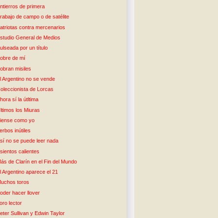
ntierros de primera
rabajo de campo o de satélite
atriotas contra mercenarios
studio General de Medios
ulseada por un título
obre de mí
obran misiles
l Argentino no se vende
oleccionista de Lorcas
hora sí la útltima
ltimos los Miuras
iense como yo
erbos inútiles
sí no se puede leer nada
sientos calientes
ás de Clarín en el Fin del Mundo
l Argentino aparece el 21
uchos toros
oder hacer llover
oro lector
eter Sullivan y Edwin Taylor