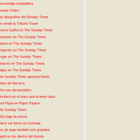
esventaja competitiva
uente Ymbro
as tipografías del Sunday Times
e vende la Tribune Tower
ueva Op/Ed en The Sunday Times
eportes en The Sunday Times
inero en The Sunday Times
egocios en The Sunday Times
ogar en The Sunday Times
otores en The Sunday Times
iajes en The Sunday Times
he Sunday Times apuesta fuerte
iario de Navarra
tro uso del periódico
urdoch es el único que la tiene clara
oni Piqué en Paper Papers
he Sunday Times
SJ baja de precio
larín via Xerox en Ushuaia
os de pago también son gratuitos
ngrid en los diarios del mundo