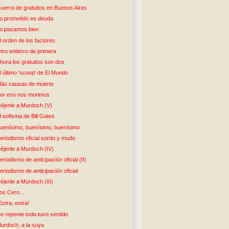
uerra de gratuitos en Buenos Aires
o prometido es deuda
o pasamos bien
l orden de los factores
tro entierro de primera
hora los gratuitos son dos
l último 'scoop' de El Mundo
ás causas de muerte
or eso nos morimos
éjenle a Murdoch (V)
l sofisma de Bill Gates
uenísimo, buenísimo, buenísimo
eriodismo oficial sordo y mudo
éjenle a Murdoch (IV)
eriodismo de anticipación oficial (II)
eriodismo de anticipación oficial
éjenle a Murdoch (III)
os Cero...
Extra, extra!
e repente todo tuvo sentido
urdoch, a la suya