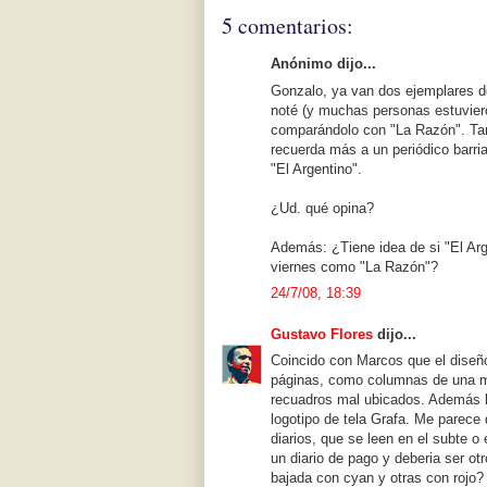
5 comentarios:
Anónimo dijo...
Gonzalo, ya van dos ejemplares d
noté (y muchas personas estuviero
comparándolo con "La Razón". Tant
recuerda más a un periódico barria
"El Argentino".
¿Ud. qué opina?
Además: ¿Tiene idea de si "El Arg
viernes como "La Razón"?
24/7/08, 18:39
Gustavo Flores
dijo...
Coincido con Marcos que el diseño
páginas, como columnas de una mi
recuadros mal ubicados. Además la
logotipo de tela Grafa. Me parece
diarios, que se leen en el subte o 
un diario de pago y deberia ser ot
bajada con cyan y otras con rojo?