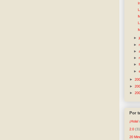
I
L
M
L
M
►
►
►
►
►
►
►
20
►
20
►
20
Por 
¡Hola!
2.0
(31
20 Min