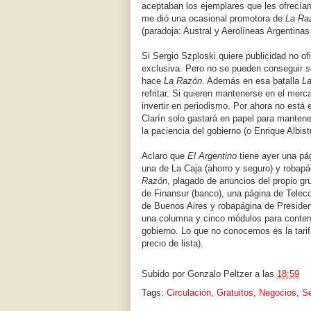
aceptaban los ejemplares que les ofrecían
me dió una ocasional promotora de
La Ra
(paradoja: Austral y Aerolíneas Argentinas
Si Sergio Szploski quiere publicidad no ofi
exclusiva. Pero no se pueden conseguir
s
hace
La Razón
. Además en esa batalla
L
refritar. Si quieren mantenerse en el mer
invertir en periodismo. Por ahora no está
Clarín solo gastará en papel para manten
la paciencia del gobierno (o Enrique Albis
Aclaro que
El Argentino
tiene ayer una pá
una de La Caja (ahorro y seguro) y robap
Razón
, plagado de anuncios del propio gr
de Finansur (banco), una página de Telec
de Buenos Aires y robapágina de Presiden
una columna y cinco módulos para contenid
gobierno. Lo que no conocemos es la tarifa
precio de lista).
Subido por
Gonzalo Peltzer
a las
18:59
Tags:
Circulación
,
Gratuitos
,
Negocios
,
Se