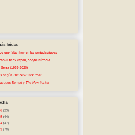
ás leídas
tos que faltan hoy en las portadas/tapas
арии всех стран, соединяйтесь!
o Serra (1939-2020)
sis según
The New York Post
Jacques Sempé y
The New Yorker
echa
26
(23)
25
(44)
24
(47)
23
(70)