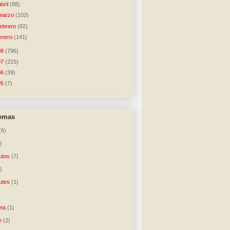
abril
(88)
marzo
(102)
febrero
(82)
enero
(141)
08
(796)
07
(215)
06
(39)
05
(7)
temas
(6)
)
utos
(7)
)
utes
(1)
)
ta
(1)
e
(2)