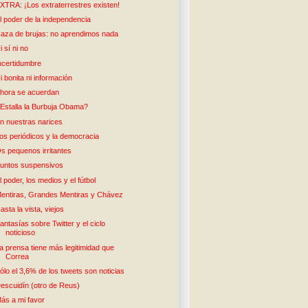
XTRA: ¡Los extraterrestres existen!
l poder de la independencia
aza de brujas: no aprendimos nada
i sí ni no
ncertidumbre
i bonita ni información
hora se acuerdan
Estalla la Burbuja Obama?
n nuestras narices
os periódicos y la democracia
s pequenos irritantes
untos suspensivos
l poder, los medios y el fútbol
entiras, Grandes Mentiras y Chávez
asta la vista, viejos
antasías sobre Twitter y el ciclo
noticioso
a prensa tiene más legitimidad que
Correa
ólo el 3,6% de los tweets son noticias
escuidín (otro de Reus)
ás a mi favor