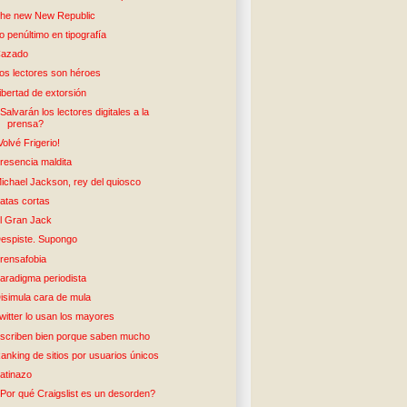
he new New Republic
o penúltimo en tipografía
azado
os lectores son héroes
ibertad de extorsión
Salvarán los lectores digitales a la
prensa?
Volvé Frigerio!
resencia maldita
ichael Jackson, rey del quiosco
atas cortas
l Gran Jack
espiste. Supongo
rensafobia
aradigma periodista
isimula cara de mula
witter lo usan los mayores
scriben bien porque saben mucho
anking de sitios por usuarios únicos
atinazo
Por qué Craigslist es un desorden?