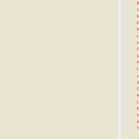
B
1
M
E
P
L
U
C
C
P
L
¿
G
C
N
L
E
V
A
T
¿