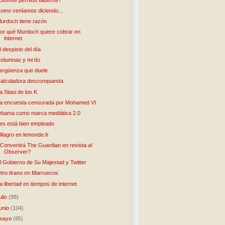
omo veníamos diciendo…
urdoch tiene razón
or qué Murdoch quiere cobrar en
internet
l despiste del día
olumnas y mi tío
ergüenza que duele
alculadora descompuesta
a Stasi de los K
a encuesta censurada por Mohamed VI
bama como marca mediática 2.0
es está bien empleado
ilagro en lemonde.fr
Convertirá The Guardian en revista al
Observer?
l Gobierno de Su Majestad y Twitter
tro tirano en Marruecos
a libertad en tiempos de internet
julio
(99)
junio
(104)
mayo
(85)