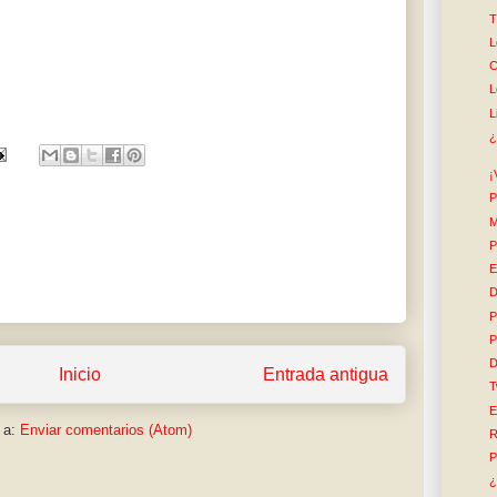
T
L
C
L
L
¿
¡
P
M
P
E
D
P
P
D
Inicio
Entrada antigua
T
E
 a:
Enviar comentarios (Atom)
R
P
¿