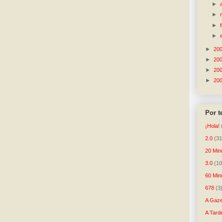
►
►
►
►
►
20
►
20
►
20
►
20
Por 
¡Hola!
2.0
(31
20 Min
3.0
(10
60 Min
678
(3
A Gaze
A Tard