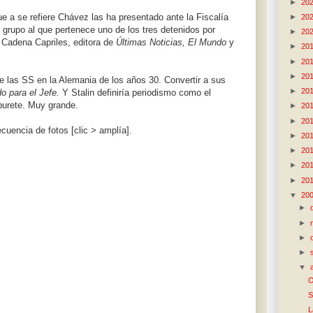
►
20
e a se refiere Chávez las ha presentado ante la Fiscalía
►
20
rupo al que pertenece uno de los tres detenidos por
►
20
a Cadena Capriles, editora de
Últimas Noticias,
El Mundo
y
►
20
►
20
►
20
e las SS en la Alemania de los años 30. Convertir a sus
►
20
o para el Jefe.
Y Stalin definiría periodismo como el
burete. Muy grande.
►
20
►
20
cuencia de fotos [clic > amplía].
►
20
►
20
►
20
►
20
▼
20
►
►
►
►
▼
O
S
L