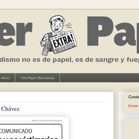
 Aires)
Toni Piqué (Barcelona)
Cont
Enviar
y Chávez