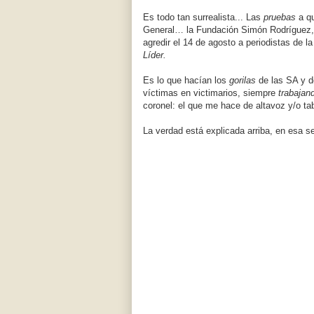
Es todo tan surrealista... Las
pruebas
a qu
General… la Fundación Simón Rodríguez, g
agredir el 14 de agosto a periodistas de l
Líder.
Es lo que hacían los
gorilas
de las SA y d
víctimas en victimarios, siempre
trabajand
coronel: el que me hace de altavoz y/o ta
La verdad está explicada arriba, en esa se