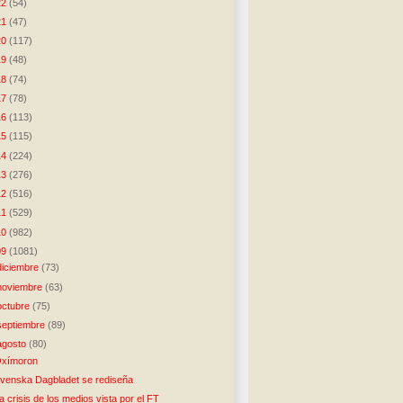
22
(54)
21
(47)
20
(117)
19
(48)
18
(74)
17
(78)
16
(113)
15
(115)
14
(224)
13
(276)
12
(516)
11
(529)
10
(982)
09
(1081)
diciembre
(73)
noviembre
(63)
octubre
(75)
septiembre
(89)
agosto
(80)
xímoron
venska Dagbladet se rediseña
a crisis de los medios vista por el FT