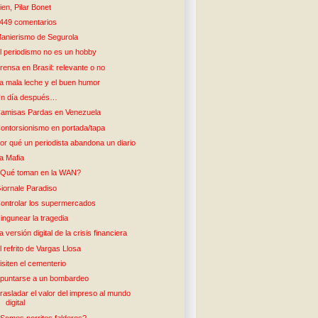
ien, Pilar Bonet
449 comentarios
anierismo de Segurola
l periodismo no es un hobby
rensa en Brasil: relevante o no
a mala leche y el buen humor
n día después…
amisas Pardas en Venezuela
ontorsionismo en portada/tapa
or qué un periodista abandona un diario
a Mafia
Qué toman en la WAN?
iornale Paradiso
ontrolar los supermercados
ingunear la tragedia
a versión digital de la crisis financiera
l refrito de Vargas Llosa
isiten el cementerio
puntarse a un bombardeo
rasladar el valor del impreso al mundo
digital
Somos perritos falderos?