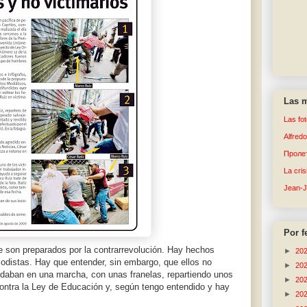
Las m
Las fo
Alfred
Пролет
La cri
Jean-
Por f
 son preparados por la contrarrevolución. Hay hechos
►
20
iodistas. Hay que entender, sin embargo, que ellos no
►
20
ndaban en una marcha, con unas franelas, repartiendo unos
►
20
 contra la Ley de Educación y, según tengo entendido y hay
►
20