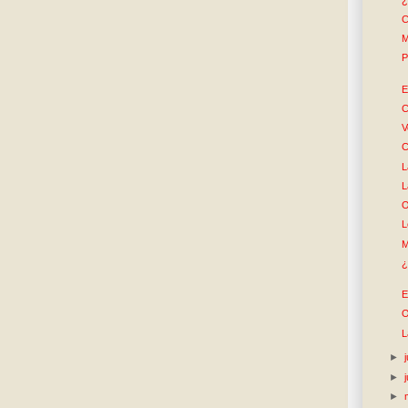
C
M
P
E
C
V
C
L
L
O
L
M
¿
E
O
L
►
►
►