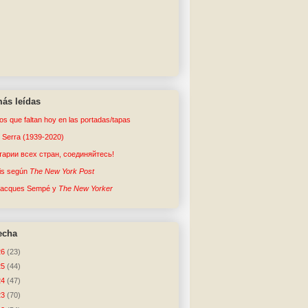
ás leídas
tos que faltan hoy en las portadas/tapas
o Serra (1939-2020)
арии всех стран, соединяйтесь!
sis según
The New York Post
Jacques Sempé y
The New Yorker
echa
26
(23)
25
(44)
24
(47)
23
(70)