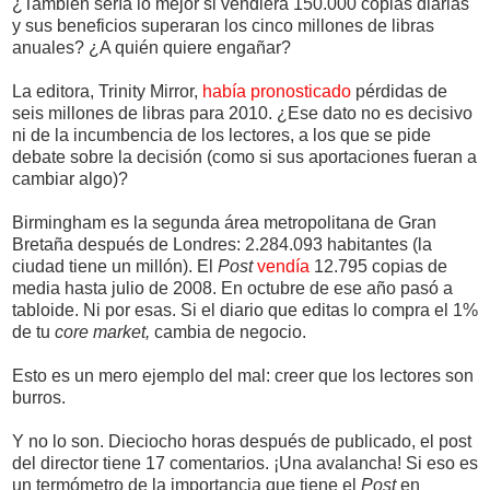
¿También sería lo mejor si vendiera 150.000 copias diarias
y sus beneficios superaran los cinco millones de libras
anuales? ¿A quién quiere engañar?
La editora, Trinity Mirror,
había pronosticado
pérdidas de
seis millones de libras para 2010. ¿Ese dato no es decisivo
ni de la incumbencia de los lectores, a los que se pide
debate sobre la decisión (como si sus aportaciones fueran a
cambiar algo)?
Birmingham es la segunda área metropolitana de Gran
Bretaña después de Londres: 2.284.093 habitantes (la
ciudad tiene un millón). El
Post
vendía
12.795 copias de
media hasta julio de 2008. En octubre de ese año pasó a
tabloide. Ni por esas. Si el diario que editas lo compra el 1%
de tu
core market,
cambia de negocio.
Esto es un mero ejemplo del mal: creer que los lectores son
burros.
Y no lo son. Dieciocho horas después de publicado, el post
del director tiene 17 comentarios. ¡Una avalancha! Si eso es
un termómetro de la importancia que tiene el
Post
en